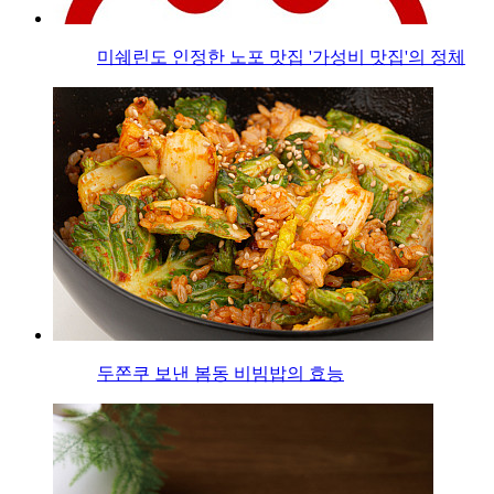
미쉐린도 인정한 노포 맛집 '가성비 맛집'의 정체
두쫀쿠 보낸 봄동 비빔밥의 효능