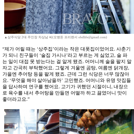
▲상주식당 2대 주인장 차상남 씨(오병돈 프리랜서 obdlife@gmail.com)
“제가 어릴 때는 ‘상주집’이라는 작은 대폿집이었어요. 사춘기
가 되니 친구들이 ‘술집 가시나’라고 부르는 게 싫었고, 술 파
는 일이 대접 못 받는다는 걸 알게 됐죠. 어머니께 술을 팔지 말
자고 간곡히 부탁했어요. 그렇게 겨울엔 곰탕, 여름엔 닭개장,
가을엔 추어탕 등을 팔게 됐죠. 근데 그런 식당은 너무 많잖아
요. ‘무엇을 해야 살아남을까’ 고민했죠. 어머니와 유명 맛집들
을 답사하며 연구를 했어요. 고기가 귀했던 시절이니, 내장으
로 육수를 내서 추어탕을 만들면 어떨까 하고 끓였더니 맛이
좋더라고요.”