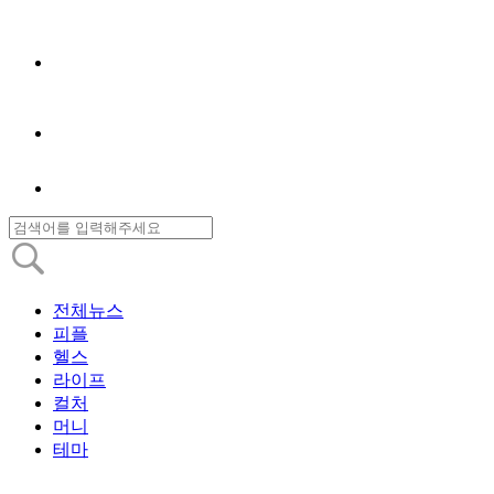
전체뉴스
피플
헬스
라이프
컬처
머니
테마