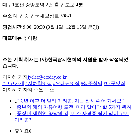
대구1호선 중앙로역 2번 출구 도보 4분
주소
대구 중구 국채보상로 598-1
영업시간
9:00~20:30 (3월 1일~12월 15일 운영)
대표메뉴
추어탕
※본 기획 취재는 (사)한국잡지협회의 지원을 받아 작성되었
습니다.
이지혜 기자
jyelee@etoday.co.kr
#고고가게
#지하철맛집
#오래된맛집
#상주식당
#대구맛집
이지혜 기자의 주요 뉴스
⌞
“중년 이후 더 멀리 가려면, 지금 잠시 쉬어 가세요”
⌞
중년의 해외 자유여행 도전, 미리 알아야 할 5가지 원칙
⌞
중장년 재취업 양날의 검, 민간 자격증 딸지 말지 고민
이라면?
좋아요
0