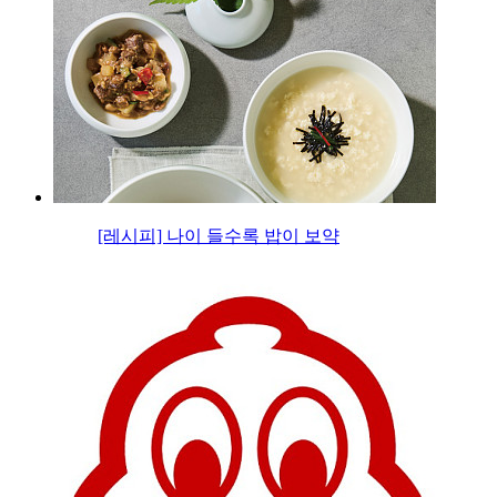
[레시피] 나이 들수록 밥이 보약