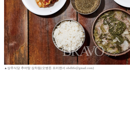
▲상주식당 추어탕 상차림(오병돈 프리랜서 obdlife@gmail.com)