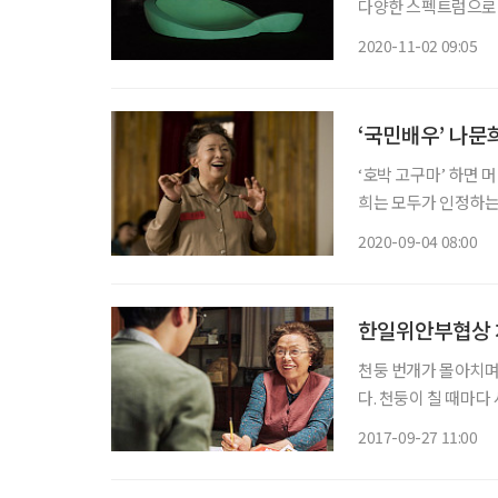
다양한 스펙트럼으로 
비롯해 회화, 드로잉,
2020-11-02 09:05
야광 스케이트 파크 
‘국민배우’ 나문
‘호박 고구마’ 하면 
희는 모두가 인정하는 
린 나문희는 60년간 
2020-09-04 08:00
동으로 보냈다. 최근 
한일위안부협상 
천둥 번개가 몰아치며
다. 천둥이 칠 때마
이 있다. 스릴러를 
2017-09-27 11:00
를 부린다. 상가를 