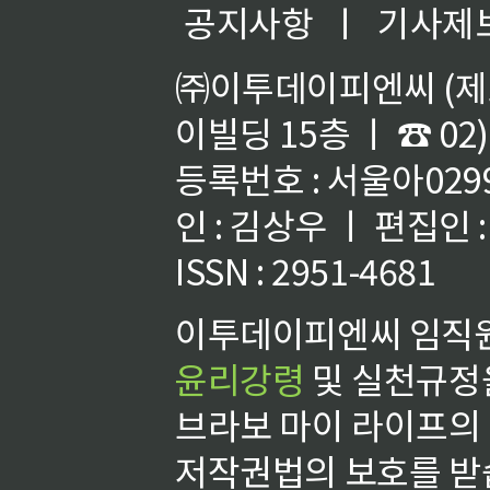
공지사항
ㅣ
기사제
㈜이투데이피엔씨 (제호
이빌딩 15층 ㅣ ☎ 02)
등록번호 : 서울아02992
인 : 김상우 ㅣ 편집인
ISSN : 2951-4681
이투데이피엔씨 임직원
윤리강령
및 실천규정을
브라보 마이 라이프의
저작권법의 보호를 받