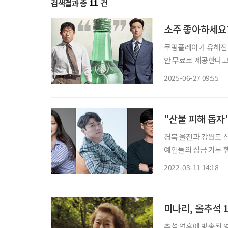
검색결과 총
11
건
소주 좋아하세요?
쿠팡플레이가 유해진과 
안 무료로 제공한다고
인 ‘쿠플클럽’의 일환으
2025-06-27 09:55
전쟁’은 1997년 I
"산불 피해 돕자
경북 울진과 강원도 
예인들의 성금 기부 
들을 위로하며 피해 수습·복
2022-03-11 14:18
은 적십자를 통해 성금
미나리, 올추석 1
추석 연휴에 방송된 영