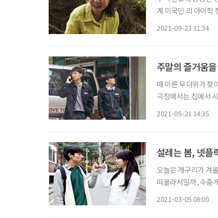
계 미국인 리 아이작
안고 미국 아칸소로 이
2021-09-23 11:34
리 
주말의 즐거움을
때 이른 무더위가 찾
극장에서는 집에서 시
에 갓 공개된 신작 세 편을 소개한다. 1. 무브 투 헤븐 (Mo
2021-05-21 14:35
후군이 있는 그루(탕
설레는 봄, 넷플
오늘은 개구리가 겨울
떠올라서일까, 수줍게
싹을 틔우고, 매서운
2021-03-05 08:00
이들이 많다. 이맘때쯤