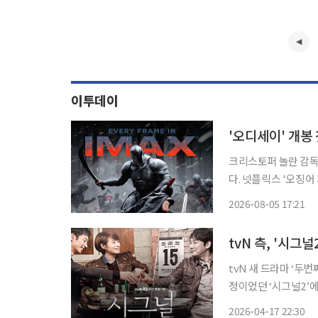
이투데이
'오디세이' 개봉
크리스토퍼 놀란 감독
다. 넷플릭스 '오징어 게임' 시리즈를 연출한 황동혁 감독은 5일 배급사 유니버설 픽쳐스를 통
해 '오디세이' 관람 
2026-08-05 17:21
개봉한 '오디세이'는
tvN 측, '시그
tvN 새 드라마 ‘두번째 시그널’이
정이었던 ‘시그널2’에 대해 “편성 
공백이 생긴 가운데 빈
2026-04-17 22:30