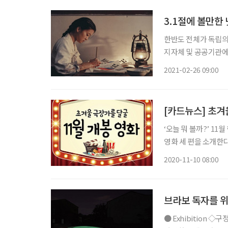
3.1절에 볼만한
한반도 전체가 독립의 
지자체 및 공공기관에
획이다. 거리에서 만
2021-02-26 09:00
독립운동가들의 숭고한
[카드뉴스] 초겨
‘오늘 뭐 볼까?’ 11월 한 달을 보다 풍성하게 보내고픈 브라보 독자를 위해 따끈따끈한 신작
영화 세 편을 소개한다. >> 도굴 개봉 11월 4일 장르 범죄 감독 박정배 출연 이제훈, 조우
혜선, 임원희 등 타고
2020-11-10 08:00
브라보 독자를 위
● Exhibition ◇구정아: 2020 일정 11월 28일까지 장소 PKM 갤러리 특유의 기민한 감각과