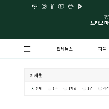
전체뉴스
피플
전체
1주
1개월
1년
직