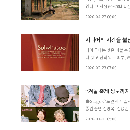
였다. 그 시절 60~70
다니곤 했다. 워낙 일솜씨
2026-04-27 06:00
닐 정도로 인기가 높았다.
시니어의 시간을 붙
나이 든다는 것은 피할 수
다. 맑고 탄력 있는 피부,
컨디션. 시니어가 바라는 
2026-02-23 07:00
을 붙잡아두는 관리다. 집
“겨울 축제 정보까지
●Stage ◇노인의 꿈 일정 1월 9일 ~ 3월 22일 장소 LG아트센터 서울 U+ 스테이지 연출 성
종완 출연 김영옥, 김용림, 손숙, 하희라, 이일화, 신은정 등 연극 ‘노인의 꿈’은 작은 미술학원
을 운영하는 봄희가 자신의
2026-01-01 05:00
며 시작한다. 작품은 노년