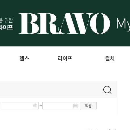
헬스
라이프
컬처
~
적용