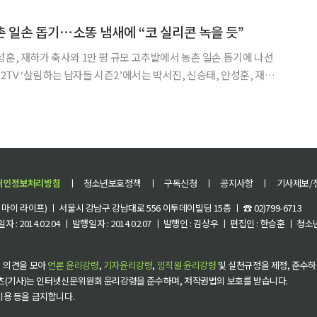
) △경제부총리 08:00 비상경제
촌 일손 돕기⋯소똥 냄새에 “코 실리콘 녹을 듯”
성훈, 재하가 축사와 1만 평 규모 고추밭에서 농촌 일손 돕기에 나선
기를 공개한다. 최근 녹화에서 네 사람은 포도밭 작
 소똥을 치우는 작업에 투입됐다. 축사에
개인정보처리방침
ㅣ
청소년보호정책
ㅣ
구독신청
ㅣ
공지사항
ㅣ
기사제보/
이 라이프) ㅣ 서울시 강남구 강남대로 556 이투데이빌딩 15층 ㅣ ☎ 02)799-6713
 : 2014.02.04 ㅣ 발행일자 : 2014.02.07 ㅣ 발행인 : 김상우 ㅣ 편집인 : 한승훈 ㅣ
 의견을 모아
언론 윤리강령
,
기자윤리강령
,
임직원 윤리강령
및 실천규정을 제정, 준수하
츠(기사)는 인터넷신문위원회 윤리강령을 준수하며, 저작권법의 보호를 받습니다.
 이용 등을 금지합니다.