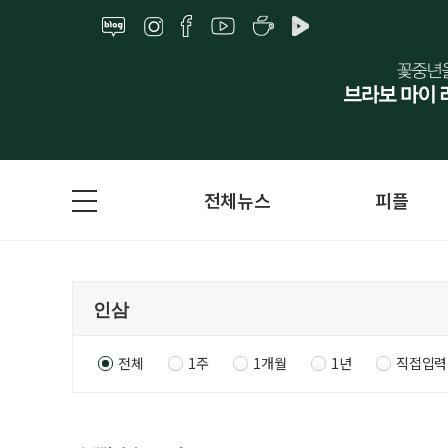
전체뉴스
피플
전체
1주
1개월
1년
직접입력