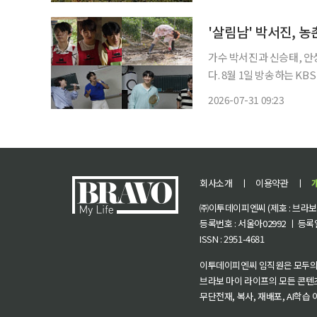
사 결과 6일(목
'살림남' 박서진, 농
가수 박서진과 신승태, 안
다. 8월 1일 방송하는 KBS 2TV ‘살림하는 남자들 시즌2’에서는 박서진, 신승태, 안성훈, 재하
가 참여한 ‘트로트 농활단’의 두 번째 이야
2026-07-31 09:23
업을 마친 뒤 축사를 찾아
회사소개
ㅣ
이용약관
ㅣ
㈜이투데이피엔씨 (제호 : 브라보 마
등록번호 : 서울아02992 ㅣ 등록일자
ISSN : 2951-4681
이투데이피엔씨 임직원은 모두의
브라보 마이 라이프의 모든 콘텐
무단전재, 복사, 재배포, AI학습