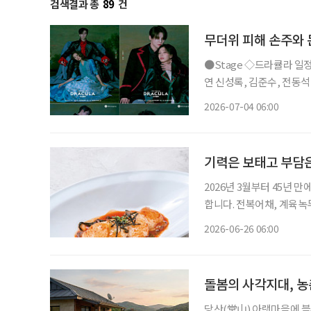
검색결과 총
89
건
무더위 피해 손주와 
●Stage ◇드라큘라 일정 7월 10일 ~ 10월 18일 장소 LG아트센터 서울 연출 데이빗 스완 출
연 신성록, 김준수, 전동석
사랑받아온 대표 흥행 뮤지
2026-07-04 06:00
넘는 세월 동안 단 한 사람
기력은 보태고 부담은
2026년 3월부터 45년 
합니다. 전복어채, 계육녹두편 날씨가 더워질수록 입맛은 줄고 몸은 쉽게 지친다.
요한 보양식은 무겁고 기름
2026-06-26 06:00
운 한 접시다. 부드러운 식
돌봄의 사각지대, 농
당산(堂山) 아랫마을에 블