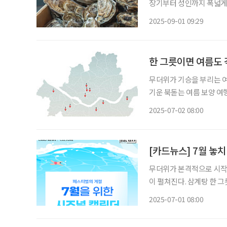
장기부터 성인까지 폭넓게 
가을철 대표 보양식으로 찾는 이가 많다. 한의학에서는 굴을
2025-09-01 09:29
다. 단맛과 짠맛을 띠는 성
한 그릇이면 여름도 
무더위가 기승을 부리는 여름
기운 북돋는 여름 보양 여행을 위해
지 국산 잡곡과 5년근 인
2025-07-02 08:00
동) 2. 무늬골식당
[카드뉴스] 7월 놓치
무더위가 본격적으로 시작되
이 펼쳐진다. 삼계탕 한 그
로 감성을 채우는 시간. 다채로운 여름 
2025-07-01 08:00
(금) ~ 7월 20일(일),