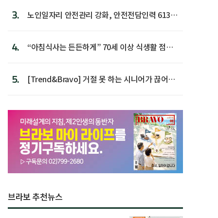
3.
노인일자리 안전관리 강화, 안전전담인력 613명
첫 배치
4.
“아침식사는 든든하게” 70세 이상 식생활 점수
가장 높아
5.
[Trend&Bravo] 거절 못 하는 시니어가 끊어야
할 행동 5
브라보 추천뉴스