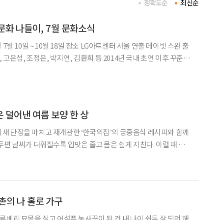
정확도순
최신순
문화 나들이, 7월 문화소식
, 고은성, 조정은, 박지연, 김환희 등 2014년 국내 초연 이후 꾸준히
컬 ‘드라큘라’는 브램 스토커의 동명 소설을 원작으로 한다. 400년
만을 사랑한 드
 덜어낸 여름 보양 한 상
만에 새 단장을 마치고 재개관한 ‘한국의집’의 궁중음식 레시피와 함께
 이럴 때 필
진 음식이 아니라, 소화 부담은 낮추고 단백질과 영양은 고르게 채
감과 깔끔한 맛으로 부담 없이 즐길 수 있고,
촌의 나 홀로 가구
루베리 묘목을 심고 어설픈 농사꾼이 된 건 내 나이 쉰두 살 되던 해