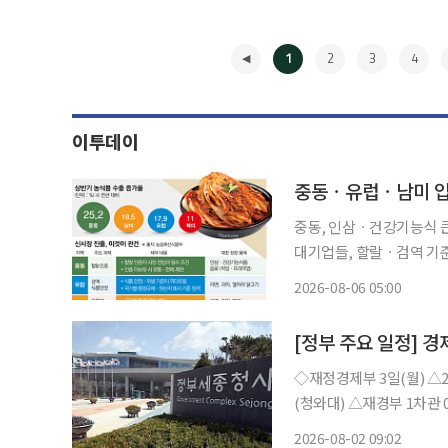
1
2
3
4
이투데이
중동, 인삼ㆍ건강기능식 큰
대기업들, 할랄ㆍ검역 기준 맞춰야
K푸드+ 수출 지형이 바뀌
2026-08-06 05:00
미가 새로운 성장시장으로 
◀
[정부 주요 일정] 경
◇재정경제부 3일(월) △2026년 6월 온라인쇼핑동향 4일(화) △경제부총리 10:00 국무회의
(청와대) △재경부 1차관 08:00 물가관계차관회의(비공개) △2026년 7월 소비자물가동향
△제72차 물가관계차관회의 개최 5일(수) △2026년 5월 경제활동인
2026-08-02 09:02