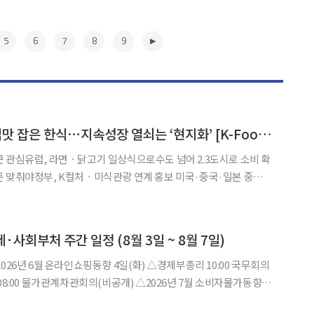
5
6
7
8
9
중동ㆍ유럽ㆍ남미 입맛 잡은 한식⋯지속성장 열쇠는 ‘현지화’ [K-Food+ 수출 새판 짜기②]
 관심유럽, 라면ㆍ닭고기 일상식으로수도 넘어 2.3도시로 소비 확
정부, K컬처ㆍ미식관광 연계 홍보 미국·중국·일본 중심의
고 있다. 한류 확산과 현지 소비문화 변화에 힘입어 중동과 유럽, 남
부상하면서 우리 농식품 수출 전략도 달라졌다. 특정 국가에
▶
제·사회부처 주간 일정 (8월 3일 ~ 8월 7일)
구조사 고령층 부가 조