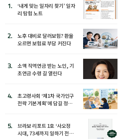
1.
‘내게 맞는 일자리 찾기’ 일자
리 탐험 노트
2.
노후 대비로 달러보험? 환율
오르면 보험료 부담 커진다
3.
소액 직역연금 받는 노인, 기
초연금 수령 길 열린다
4.
초고령사회 ‘제1차 국가인구
전략 기본계획’에 담길 정책
은
5.
브라보 리포트 1호 ‘사오정
시대, 73세까지 일하기 전략’