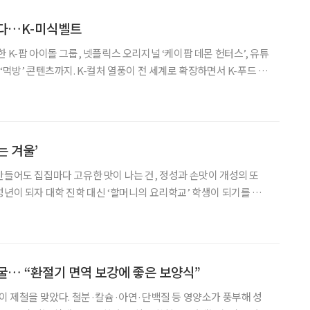
걷다…K-미식벨트
 K-팝 아이돌 그룹, 넷플릭스 오리지널 ‘케이팝 데몬 헌터스’, 유튜
‘먹방’ 콘텐츠까지. K-컬처 열풍이 전 세계로 확장하면서 K-푸드 역
서 있다. 한국 음식을 경험하기 위해 방한하는 외국인 수요도 빠르게
한 흐름을 새로운 성장 동력으로 삼기 위해
는 겨울’
만들어도 집집마다 고유한 맛이 나는 건, 정성과 손맛이 개성의 또
성년이 되자 대학 진학 대신 ‘할머니의 요리학교’ 학생이 되기를 자
2022년부터 지금까지 할머니가 오랜 세월 몸으로 익힌 손맛을 다시금
를 배우고 있다. 계절과 해가 바뀌며 쌓인 맛있는 이야
굴… “환절기 면역 보강에 좋은 보양식”
굴이 제철을 맞았다. 철분·칼슘·아연·단백질 등 영양소가 풍부해 성