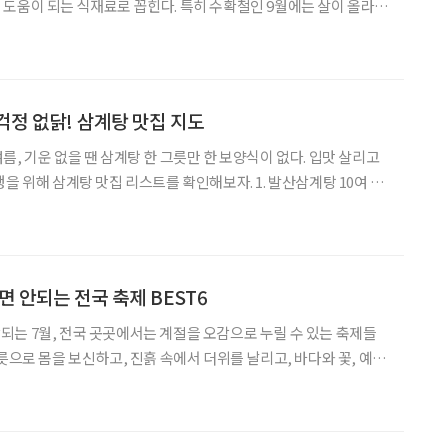
도움이 되는 식재료로 꼽힌다. 특히 수확철인 9월에는 살이 올라
 차고 서늘한 성질의 식재료로 본
미(性味) 특성상 열이 많아 얼굴이 붉거나, 피부가 건조
걱정 없닭! 삼계탕 맛집 지도
, 기운 없을 땐 삼계탕 한 그릇만 한 보양식이 없다. 입맛 살리고
 삼계탕 맛집 리스트를 확인해보자. 1. 발산삼계탕 10여 가
삼으로 우려낸 국물이 일품이다. 서울시 강서구 강서로 344(내발산
 대표 음식인 감
면 안되는 전국 축제 BEST6
는 7월, 전국 곳곳에서는 계절을 오감으로 누릴 수 있는 축제들
릇으로 몸을 보신하고, 진흙 속에서 더위를 날리고, 바다와 꽃, 예술
페스티벌을 알아보자. ▲금산 삼계탕 축제 (7월 18일
 금산세계인삼엑스포 광장)