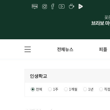
전체뉴스
피플
전체
1주
1개월
1년
직