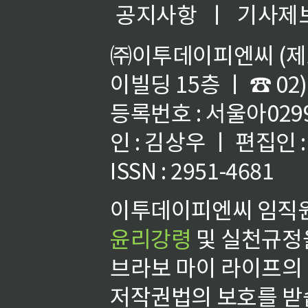
공지사항
ㅣ
기사제
㈜이투데이피엔씨 (제호
이빌딩 15층 ㅣ ☎ 02)
등록번호 : 서울아02992
인 : 김상우 ㅣ 편집인
ISSN : 2951-4681
이투데이피엔씨 임직원
윤리강령
및 실천규정을
브라보 마이 라이프의
저작권법의 보호를 받