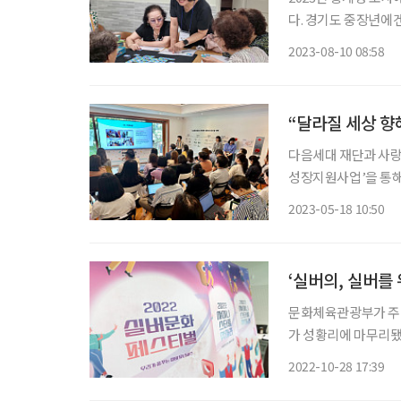
다. 경기도 중장년에
스’가 있다면, 부산
2023-08-10 08:58
가 있다. 그 이름처
“달라질 세상 향
다음세대 재단과 사
성장지원사업’을 통해
서울 동락가에서 진행됐
2023-05-18 10:50
여 
문화체육관광부가 주최
가 성황리에 마무리됐다. 올해로 8회째를 맞는 실버문화페스티벌은 꿈꾸는 시
스테이지 ‘샤이니스타
2022-10-28 17:39
한마당’으로 구성됐다