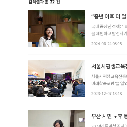
검색결과 총
22
건
“중년 이후 더 
국내 중장년 정책은 
을 제안하고 발전시켜
시 중장년 정책의 태
2024-06-24 08:05
어들었을 즈음, 그는
서울시평생교육진흥
서울시평생교육진흥원이
미래학습포럼’을 열었다. 이번 포럼은 서울시와 서울시평생교육진흥원이 주최
래 서울시민 인생을 디자인하는
2023-12-07 13:48
교육진흥원 기획조정
부산 시민 노후
2023년 통계청 조사