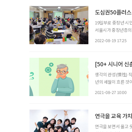
도심권50플러스 
19일부로 중장년 시
서울시가 중장년층의 
교육국으로 이관한다는
2022-08-19 17:25
이에 해당 과에서 담
[50+ 시니어 
생각의 관성(慣性) 직장 문을 나선 지 꼭 2년이 지났다. 정확히 말하면 안식년을 포함해서 만 3
년의 세월이 흐른 것이
전거 페달을 밟으며 
2021-08-27 10:00
연극을 교육 가
연극을 보면서 울고 