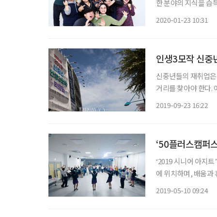
한 분야의 지식을 습
용하는 교육연극협동조
2020-01-23 10:31
스 내의 몸짓교실. 
인생3모작 신중년
신중년들의 재취업은 
거리를 찾아야 한다.
신중년들의 경험담은 
2019-09-23 16:22
(원장 이재흥)은 “창
‘50플러스캠퍼스
‘2019 시니어 아지
에 위치하며, 배움과 
면 어린 시절의 학교
2019-05-10 09:24