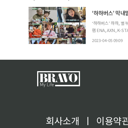
생학습도시 중 지역 특
‘하하버스’ 막내
‘하하버스’ 하하, 별 부부가 
램 ENA, AXN, K-STAR ‘하하버스’에서는 하하 가족이 낡은 마을버스를 고쳐서 
스를 타고 첫 번째 여행지인
2023-04-05 09:09
은 개성 넘치는 드림,
회사소개
ㅣ
이용약