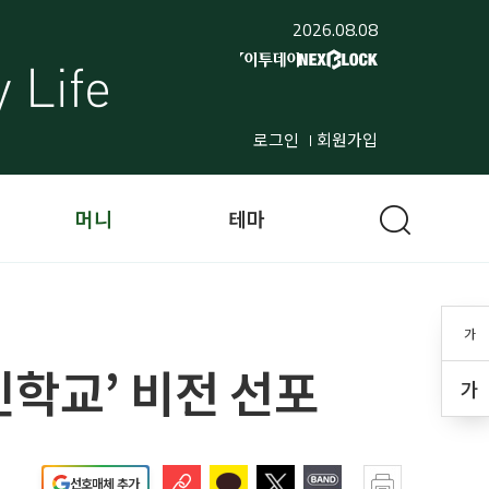
2026.08.08
로그인
회원가입
머니
테마
가
학교’ 비전 선포
가
선호매체 추가