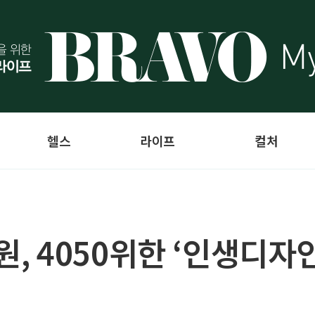
헬스
라이프
컬처
 4050위한 ‘인생디자인