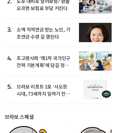
2.
노후 대비로 달러보험? 환율
오르면 보험료 부담 커진다
3.
소액 직역연금 받는 노인, 기
초연금 수령 길 열린다
4.
초고령사회 ‘제1차 국가인구
전략 기본계획’에 담길 정책
은
5.
브라보 리포트 1호 ‘사오정
시대, 73세까지 일하기 전략’
발간
브라보 스페셜