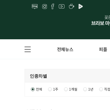
전체뉴스
피플
전체
1주
1개월
1년
직