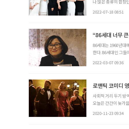
나 많은 종류의 합창
기는 달라진다. 그런 
2022-07-18 08:51
이기 때
“86세대 너무 
86세대는 1960년대
한다. 86세대인 그
고 그들은 어떤 세상을
2022-03-07 09:36
책) ‘비밀 독서 동아
로맨틱 코미디 영화,
사회적 거리 두기 방역
오늘은 간간이 늦가을 
고 복잡하게 뒤엉킨 
2020-11-23 09:34
가 슬그머니 웃게 하는