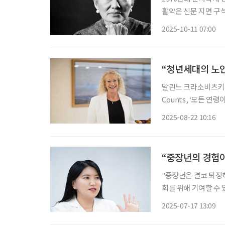
활약은 신문 지면 구석
재, 블랙 오리엔탈 ‘
2025-10-11 07:00
지만, 우리에게는 전
“청년세대의 노인
말린느 크라소비츠키 
Counts, ‘모든 
설턴트로 활약한 인물이
2025-08-22 10:16
와의 인터뷰에서 연령주
“중장년의 경험이
"중장년은 결코 퇴장해
회를 위해 기여할 수 
것은 ‘경험’의 가치였
2025-07-17 13:09
설팅사 회장을 거쳐 