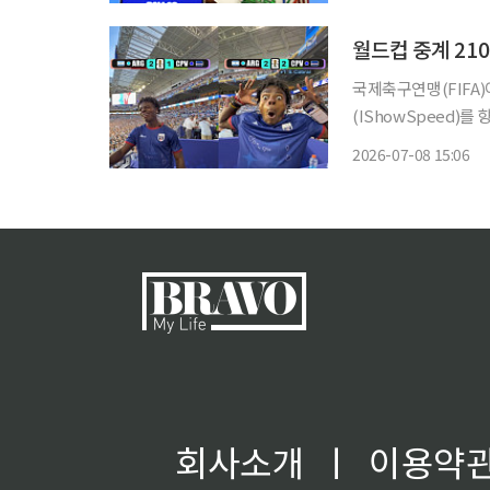
“축구는 통합과 화합
국제축구연맹(FIFA)
(IShowSpeed)를
통신과 알자지라, ES
2026-07-08 15:06
움에서 열린 아르헨티
회사소개
ㅣ
이용약