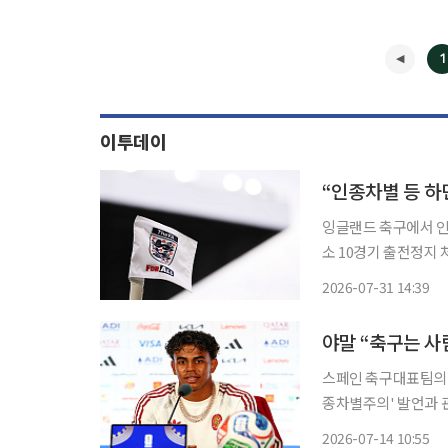
1
이투데이
“인종차별 등 하
잉글랜드 축구에서 인
소 10경기 출전정지 처분을 받는다. 잉글랜드축구협회(FA)
즌부터 개인 참가자의
2026-07-31 14:39
선수뿐 아니라 감독과
야말 “축구는 사
스페인 축구대표팀의 
종차별주의' 발언과 
다. 야말은 14일(현지시간) 북중미 월드컵 프랑스와의 준결승을 앞두고 열린 기자회견에서
2026-07-14 10:55