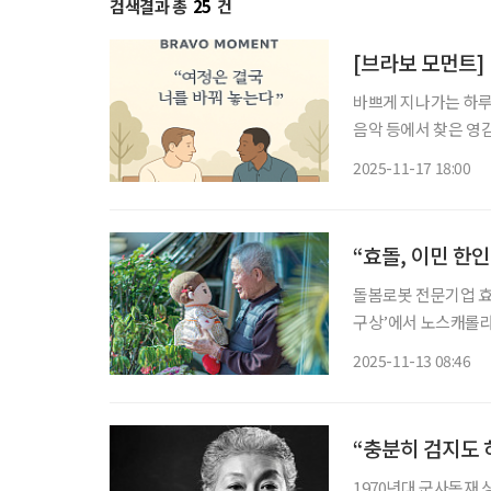
검색결과 총
25
건
[브라보 모먼트]
바쁘게 지나가는 하루 
음악 등에서 찾은 영감의 한순간
실적인 백인 운전사 
2025-11-17 18:00
“효돌, 이민 한
돌봄로봇 전문기업 효
구상’에서 노스캐롤라
봄로봇 ‘효돌’ 연구
2025-11-13 08:46
문화적 요소를 결합한
“충분히 검지도 
1970년대 군사독재 