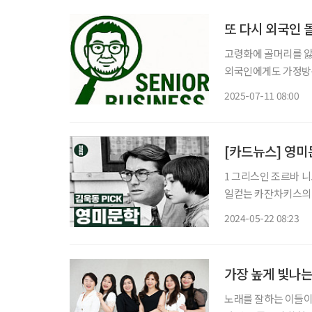
또 다시 외국인 
고령화에 골머리를 앓
외국인에게도 가정방문
업무를 허용했다. 외
2025-07-11 08:00
것으로, 개호 분야의
[카드뉴스] 영미
1 그리스인 조르바 니코스 카잔차키스 / 
일컫는 카잔차키스의 
바의 삶에 영향을 받
2024-05-22 08:23
어떻게 살아가는 것이
가장 높게 빛나는
노래를 잘하는 이들이