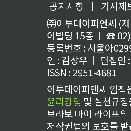
공지사항
ㅣ
기사제
㈜이투데이피엔씨 (제호
이빌딩 15층 ㅣ ☎ 02)
등록번호 : 서울아02992
인 : 김상우 ㅣ 편집인
ISSN : 2951-4681
이투데이피엔씨 임직원
윤리강령
및 실천규정을
브라보 마이 라이프의
저작권법의 보호를 받