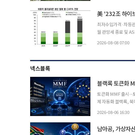
인해 단순한 '새 아파
美 ‘232조 하
최저수입가격·차등관세
월 관망세 종료 및 ASP 
리실리콘 및 파생 제품에
2026-08-08 07:00
하면서, 정책 불확실
넥스블록
블랙록 토큰화 M
토큰화 MMF 출시∙∙
체 자동화 블랙록, 북미 
THEA, 비들 등 유럽 내 출
2026-08-06 16:30
유럽까지 스테이블코
남아공, 가상자산