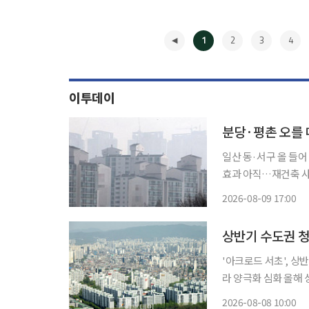
1
2
3
4
이투데이
분당·평촌 오를 
일산 동·서구 올 들어
효과 아직…재건축 사업성 발목 수도권 1기 신도시가 위치한
상승한 가운데 일산만
2026-08-09 17:00
록했고 산본·중동도 
◀
상반기 수도권 청
'아크로드 서초', 상
라 양극화 심화 올해 상반기 수도권 분양시장이 지역 내 최상급지와 분양가상한제(분상제) 적
용 단지 중심으로 완
2026-08-08 10:00