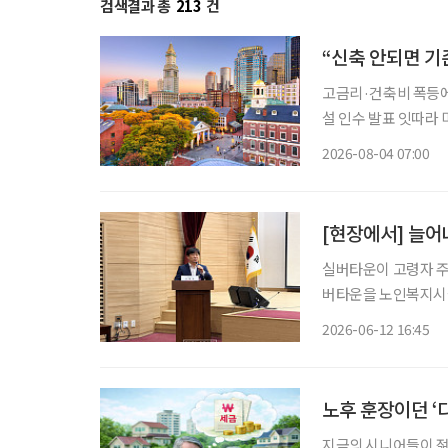
검색결과 총
213
건
“신축 안되면 기
고금리·건축비 폭등에 신규 개발 ‘스톱’ 입주율 90%
설 인수 발표 잇따라 미국 고령자 주거시설 시장에 지각변동이 나타나고 있다. 고령화로 입주
수요는 빠르게 늘지만
2026-08-04 07:00
지연되자 투자사들은 
[현장에서] 늘어
실버타운이 고령자 주
버타운을 노인복지시설
마트 기술 기반 돌봄 체계 구축이
2026-06-12 16:45
서 열린 ‘초고령사회
노후 훈장이던 ‘
지금의 시니어들이 젊