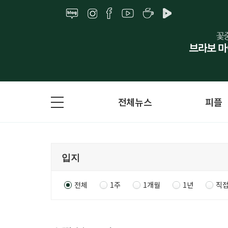
전체뉴스
피플
전체
1주
1개월
1년
직