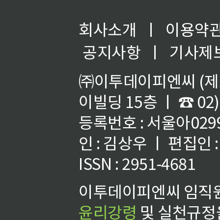
회사소개
ㅣ
이용약
공지사항
ㅣ
기사제
㈜이투데이피엔씨 (제호
이빌딩 15층 ㅣ ☎ 02)
등록번호 : 서울아02992
인 : 김상우 ㅣ 편집인
ISSN : 2951-4681
이투데이피엔씨 임직원
윤리강령
및 실천규정을