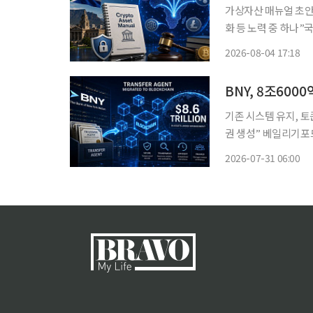
가상자산 매뉴얼 초안,
화 등 노력 중 하나”
자산, 주요 자산으로 확고히 자리 잡아” 남아프
2026-08-04 17:18
을 내디뎠다. 영국 
기존 시스템 유지, 토
권 생성” 베일리기포
+디지털 자산 미래 혁신 결합” 월스트리트가 토큰화된 펀드를 위
2026-07-31 06:00
가운데 뉴욕멜론은행이