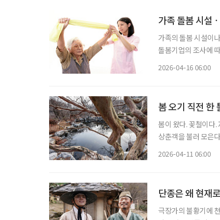
가족 돌봄 시설ㆍ
가족의 돌봄 시설이나
돌봄기업의 조사에 따르
에서 가족의 돌봄 시
2026-04-16 06:00
만, 실제 경험을 거친
봄 오기 직전 한
봄이 왔다. 꽃철이다.
상춘객을 불러 모은다
유, 매화나무, 동백 
2026-04-11 06:00
정원엔 아직 봄이 도
단종은 왜 현재
극장가의 불황기에 천