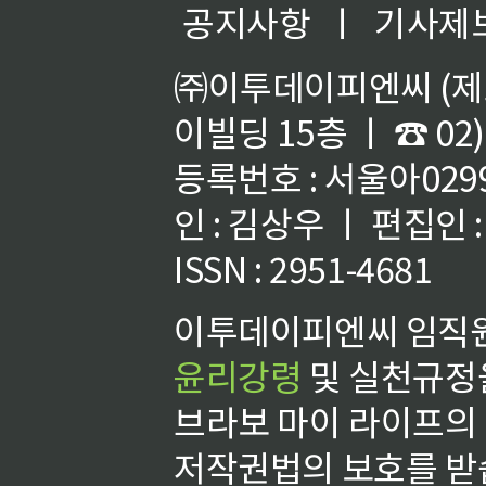
공지사항
ㅣ
기사제
㈜이투데이피엔씨 (제호
이빌딩 15층 ㅣ ☎ 02)
등록번호 : 서울아02992
인 : 김상우 ㅣ 편집인
ISSN : 2951-4681
이투데이피엔씨 임직원
윤리강령
및 실천규정을
브라보 마이 라이프의
저작권법의 보호를 받