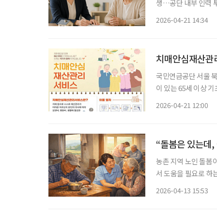
생…공단 내부 인력 투입해 차질 최소화” 국민
한 인력을 모두 확보하지 못한
2026-04-21 14:34
르면 공단은 현재 
국민연금공단 서울 북부·남부, 
이 있는 65세 이상 기초연금 수급자 대상 기초연금
해야 올해 750명 목표, 내달 중순부터 체크카드 연계 방식도 추진 정부가 치매에 걸렸거나 경
2026-04-21 12:00
도인지장애 진단을 받
“돌봄은 있는데, 
농촌 지역 노인 돌봄이
서 도움을 필요로 하
존 돌봄 체계의 사각지대가 수면 위로 드
2026-04-13 15:53
역사회 주도 노인 돌봄