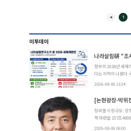
1
이투데이
나라살림硏 "조
정부의 2026년 세
다는 지적이 나왔다.
재검토가 필요하다는 주장이다. 이상민 나라살림연구소 수석연구
2026-08-06 13:24
개편안: 제한된 진전,
◀
[논현광장-박위
장르별 시장규모·성
책 마련을 157조4000억원. 2024년 한국 콘텐츠산업이 기록한 매출이다. 2020년보다 22.7%
증가했고 연평균 성장
2026-08-06 06:00