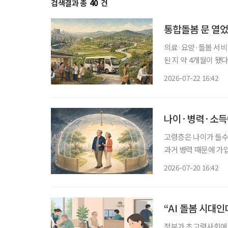
검색결과 총
40
건
통합돌봄 문 열
의료·요양·돌봄 서비
된 지 약 4개월이 
계하는 것만으로 돌봄
2026-07-22 16:42
나이·병력·소득에
고령층은 나이가 들수
과거 병력 때문에 가
해지하는 경우가 발생
2026-07-20 16:42
대하고 취약계층에 대
“AI 돌봄 시대
정부가 초고령사회에 