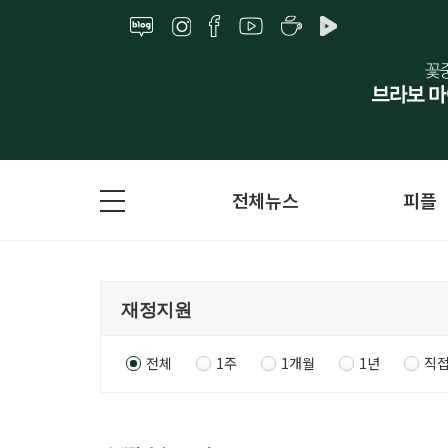
전체뉴스
피플
전체
1주
1개월
1년
직