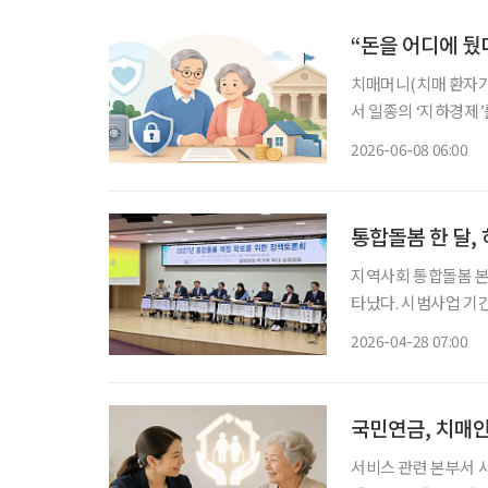
“돈을 어디에 뒀
치매머니(치매 환자가
서 일종의 ‘지하경제’
출산·고령사회위원회, 
2026-06-08 06:00
통합돌봄 한 달, 
지역사회 통합돌봄 본사
타났다. 시범사업 기
력 부족으로 제도가 안정적
2026-04-28 07:00
합돌봄사업과장은 27
국민연금, 치매
서비스 관련 본부서 사회복지