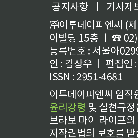
공지사항
ㅣ
기사제
㈜이투데이피엔씨 (제호
이빌딩 15층 ㅣ ☎ 02)
등록번호 : 서울아02992
인 : 김상우 ㅣ 편집인
ISSN : 2951-4681
이투데이피엔씨 임직원
윤리강령
및 실천규정을
브라보 마이 라이프의
저작권법의 보호를 받