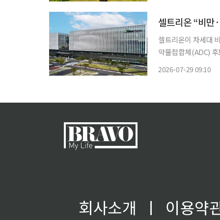
셀트리온 “비만·
셀트리온이 차세대 비
약물접합체(ADC) 
밝혔다. 바이오시밀러
2026-07-29 09:10
량을 발판 삼아 신약
회사소개
ㅣ
이용약