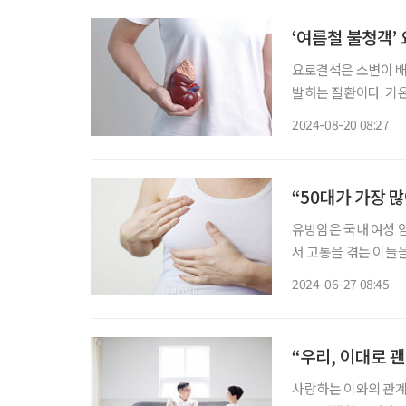
‘여름철 불청객’
요로결석은 소변이 배
발하는 질환이다. 기온
면 소변의 농도가 진해지는데, 이로 인해 결석 알갱이가 더 잘 만들어지기 때문이다. 요로결석
2024-08-20 08:27
에 대한 궁금증을 최
“50대가 가장 
유방암은 국내 여성 암
서 고통을 겪는 이들을
나도?’라는 걱정이 들
2024-06-27 08:45
유방암에 대한 궁금
“우리, 이대로 
사랑하는 이와의 관계