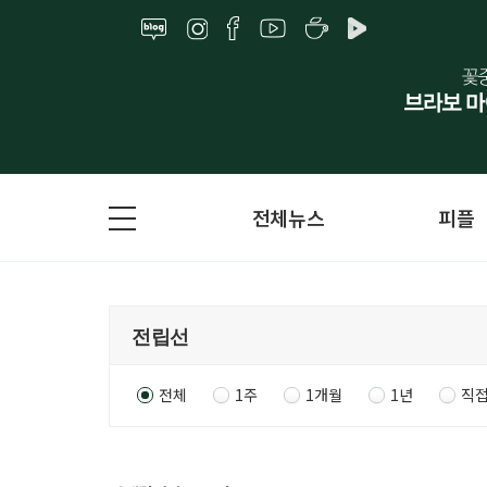
전체뉴스
피플
전체
1주
1개월
1년
직