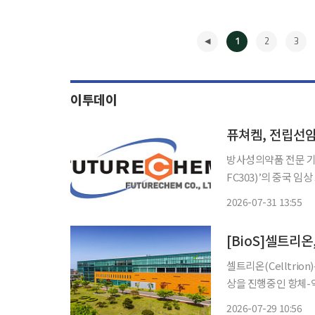
1
2
3
이투데이
방사성의약품 전문 기
FC303)’의 중국 
(CSR)를 수령할 예정이라고 31일 밝혔다. 퓨
2026-07-31 13:55
미세 종양 및 원격 
◀
[BioS]셀트리온
셀트리온(Celltri
상을 진행중인 항체-
적으로 발표할 계획이
2026-07-29 10:56