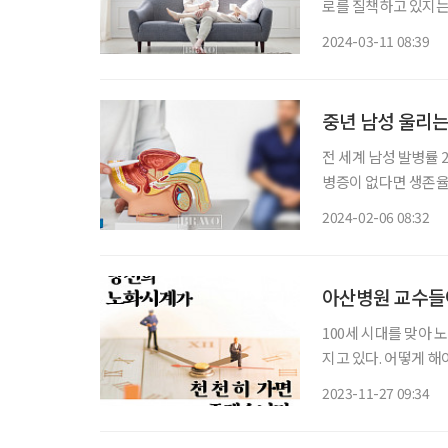
로를 질책하고 있지는
알던 섹스는 잊고 인생 2막
2024-03-11 08:39
회적 인식은 예전에 
중년 남성 울리는
전 세계 남성 발병률 
병증이 없다면 생존율 
불필요한 조직검사율이 
2024-02-06 08:32
정이었다. 이 가운데
아산병원 교수들이
100세 시대를 맞아 노
지고 있다. 어떻게 해
울아산병원 교수들을 
2023-11-27 09:34
비인후과 안중호 교수