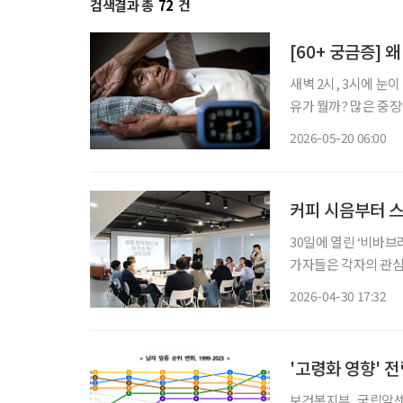
검색결과 총
72
건
[60+ 궁금증] 
새벽 2시, 3시에 눈이
유가 뭘까? 많은 중장년이 이러한 변화를 ‘나이 탓’으로 여기고 대수롭지 않게 넘긴다. 그러나
의료 현장의 판단은 
2026-05-20 06:00
커피 시음부터 스
30일에 열린 ‘비바브
가자들은 각자의 관심
대화로 분위기는 빠르게 풀렸다. 이날 모임은 교류와 체험, 
2026-04-30 17:32
네트워킹 이후에는 클
'고령화 영향' 
보건복지부, 국립암센터