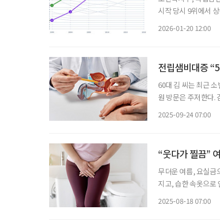
시작 당시 9위에서 상승…폐암 1위→2위
로 올라섰다. 인구 고령화 영향으로
2026-01-20 12:00
암등록본부가 발표한 '
전립샘비대증 “5
60대 김 씨는 최근 
원 방문은 주저한다.
선비대증)’을 앓고 
2025-09-24 07:00
일상 속 불편함과 삶
“웃다가 찔끔” 
무더운 여름, 요실금
지고, 습한 속옷으로 
요실금은 본인의 의지
2025-08-18 07:00
나 노화의 일부로 여