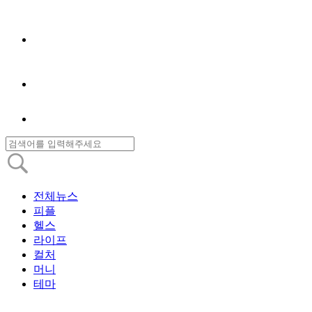
전체뉴스
피플
헬스
라이프
컬처
머니
테마