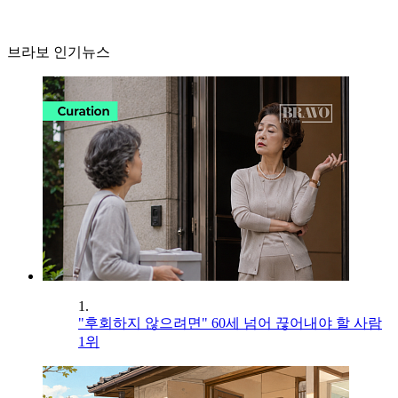
브라보 인기뉴스
1.
"후회하지 않으려면" 60세 넘어 끊어내야 할 사람
1위