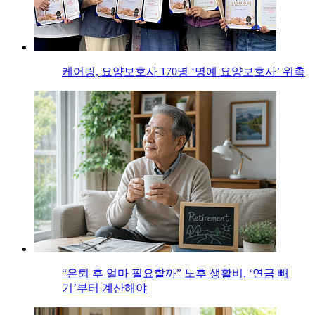
케어링, 요양보호사 170명 ‘명예 요양보호사’ 위촉
“은퇴 후 얼마 필요할까” 노후 생활비, ‘연금 빼
기’부터 계산해야