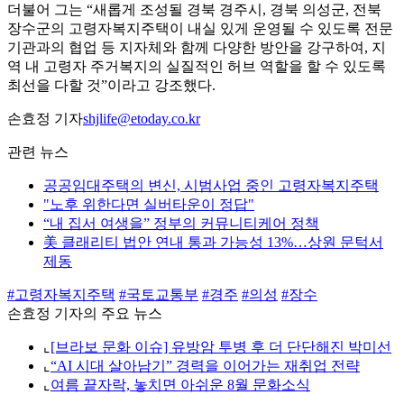
더불어 그는 “새롭게 조성될 경북 경주시, 경북 의성군, 전북
장수군의 고령자복지주택이 내실 있게 운영될 수 있도록 전문
기관과의 협업 등 지자체와 함께 다양한 방안을 강구하여, 지
역 내 고령자 주거복지의 실질적인 허브 역할을 할 수 있도록
최선을 다할 것”이라고 강조했다.
손효정 기자
shjlife@etoday.co.kr
관련 뉴스
공공임대주택의 변신, 시범사업 중인 고령자복지주택
"노후 위한다면 실버타운이 정답"
“내 집서 여생을” 정부의 커뮤니티케어 정책
美 클래리티 법안 연내 통과 가능성 13%…상원 문턱서
제동
#고령자복지주택
#국토교통부
#경주
#의성
#장수
손효정 기자의 주요 뉴스
⌞
[브라보 문화 이슈] 유방암 투병 후 더 단단해진 박미선
⌞
“AI 시대 살아남기” 경력을 이어가는 재취업 전략
⌞
여름 끝자락, 놓치면 아쉬운 8월 문화소식