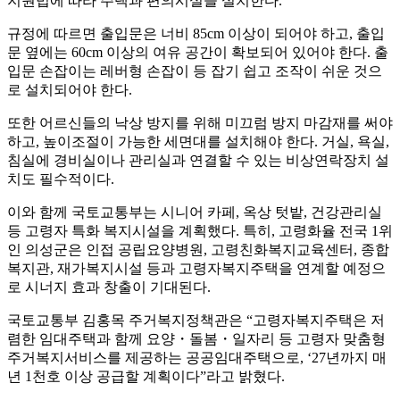
지원법에 따라 주택과 편의시설을 설치한다.
규정에 따르면 출입문은 너비 85cm 이상이 되어야 하고, 출입
문 옆에는 60cm 이상의 여유 공간이 확보되어 있어야 한다. 출
입문 손잡이는 레버형 손잡이 등 잡기 쉽고 조작이 쉬운 것으
로 설치되어야 한다.
또한 어르신들의 낙상 방지를 위해 미끄럼 방지 마감재를 써야
하고, 높이조절이 가능한 세면대를 설치해야 한다. 거실, 욕실,
침실에 경비실이나 관리실과 연결할 수 있는 비상연락장치 설
치도 필수적이다.
이와 함께 국토교통부는 시니어 카페, 옥상 텃밭, 건강관리실
등 고령자 특화 복지시설을 계획했다. 특히, 고령화율 전국 1위
인 의성군은 인접 공립요양병원, 고령친화복지교육센터, 종합
복지관, 재가복지시설 등과 고령자복지주택을 연계할 예정으
로 시너지 효과 창출이 기대된다.
국토교통부 김홍목 주거복지정책관은 “고령자복지주택은 저
렴한 임대주택과 함께 요양・돌봄・일자리 등 고령자 맞춤형
주거복지서비스를 제공하는 공공임대주택으로, ‘27년까지 매
년 1천호 이상 공급할 계획이다”라고 밝혔다.