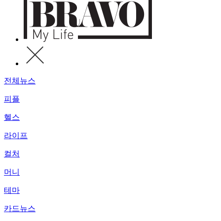
전체뉴스
피플
헬스
라이프
컬처
머니
테마
카드뉴스