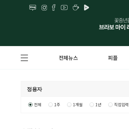
전체뉴스
피플
전체
1주
1개월
1년
직접입력