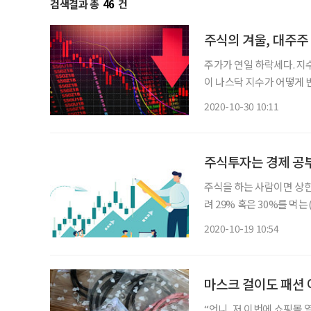
검색결과 총
46
건
주식의 겨울, 대주주
주가가 연일 하락세다. 지
이 나스닥 지수가 어떻게 
로 그냥 흐름을 지켜보는 게 좋다. "전 하루 이틀 겪는 일이 아니라서 크게 
2020-10-30 10:11
조금씩 데이트레이딩 하면서
주식투자는 경제 공
주식을 하는 사람이면 상한
려 29% 혹은 30%를 먹
저기 온통 파밭(주가가 
2020-10-19 10:54
망하던 날 나는 첫 상한가를
마스크 걸이도 패션
“언니, 저 이번에 쇼핑몰 