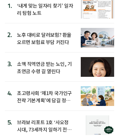
1.
‘내게 맞는 일자리 찾기’ 일자
리 탐험 노트
2.
노후 대비로 달러보험? 환율
오르면 보험료 부담 커진다
3.
소액 직역연금 받는 노인, 기
초연금 수령 길 열린다
4.
초고령사회 ‘제1차 국가인구
전략 기본계획’에 담길 정책
은
5.
브라보 리포트 1호 ‘사오정
시대, 73세까지 일하기 전략’