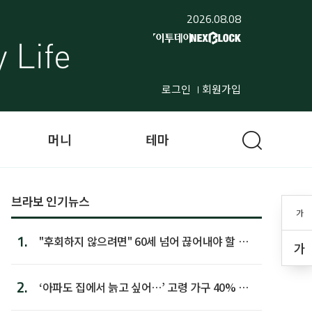
2026.08.08
로그인
회원가입
머니
테마
브라보 인기뉴스
가
1.
"후회하지 않으려면" 60세 넘어 끊어내야 할 사
가
람 1위
2.
‘아파도 집에서 늙고 싶어…’ 고령 가구 40% 노
후 주택이라 어...