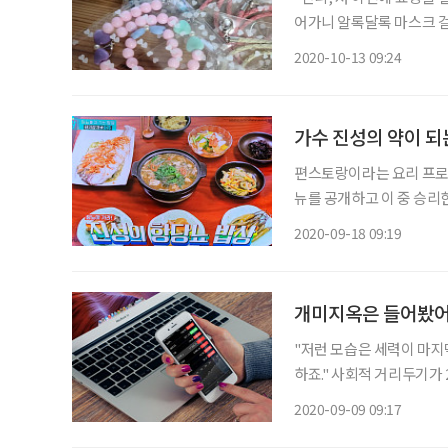
어가니 알록달록 마스크 
크는 물론 투명한 유리알이
2020-10-13 09:24
되면서 하나의 패션 아이템
가수 진성의 약이 되
편스토랑이라는 요리 프로
뉴를 공개하고 이 중 승리
바이벌 프로그램이다. 가수
2020-09-18 09:19
개그우먼 이영자 , 중식으
개미지옥은 들어봤어
"저런 모습은 세력이 마지
하죠." 사회적 거리두기가 2.5단계로 격상되면서 경제스터디도 비대면으로 하고 있다. 이제
막 뭔가 알 것 같은데 문
2020-09-09 09:17