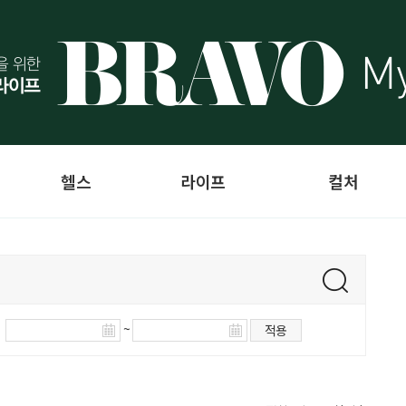
헬스
라이프
컬처
~
적용