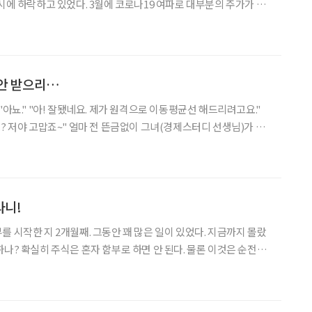
동시에 하락하고 있었다. 3월에 코로나19 여파로 대부분의 주가가 반
가 싶었다. 그녀(경제스터디 선생님)는 “코스닥
 아, 그동안 많이 들어본 코스닥, 코스피 지수. 역시
 안 받으리…
"아뇨." "아! 잘됐네요. 제가 원격으로 이동평균선 해드리려고요."
뜬금없이 그녀(경제스터디 선생님)가 전
 차트를 보며 궁금해했던 이동평균선을 직접 설정해주겠다는 것이었
 때 믿을 만한 사람에게 원격조정을 받아본 터
라니!
를 시작한 지 2개월째. 그동안 꽤 많은 일이 있었다. 지금까지 몰랐
하나? 확실히 주식은 혼자 함부로 하면 안 된다. 물론 이것은 순전히
일이지만 혹시라도 혼자 주식을 해볼까 하는 분을 위해 공개한다. 경
거래를 위한 앱을 설치하고 배우지도 않은 메뉴를