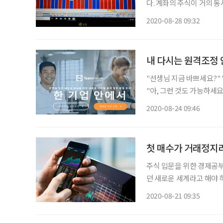
다. 계좌의 주식이 거의 
이나 빠졌다더니 이게 말로만 듣던 폭락장인
2020-08-28 09:32
지수 하락”이라고 표현했다.
내 다시는 원격조정
"선생님 지금 바쁘세요?" 
"아, 그런 것도 가능하세요? 저야 고맙죠~" 얼마 전 
화를 했다. 지난 수업에
2020-08-24 09:46
다. 컴퓨터에 이상이 있을
첫 매수가 거래정지
주식 입문을 위한 경제공부
던 새로운 세계라고 해야 
내 호기심 때문에 일어난 
2020-08-21 09:35
제공부를 하는 중에 증권