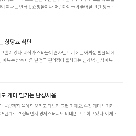
걸이를 파는 인터넷 쇼핑몰이다. 어린아이들이 좋아할 만한 핑크핑
 조르르 연결된 것 등 예쁜 스타일이 꽤 많다. 마스크 착용이 일상이
으로 자리 잡은 게 분명하다. 불과 1년 전만 해도 상상
는 항당뇨 식단
그램이 있다. 미식가 스타들이 혼자만 먹기에는 아까운 필살의 메
한 메뉴는 방송 다음 날 전국 편의점에 출시되는 신개념 신상 메뉴 서
 장윤정 남편으로 잘 알려진 도경완, 규라인으로 유명한 이경규,
로 유명한 이연복 셰프 등이 고정 출연하고 매회 메뉴를 소개할 초
도 개미 털기는 난생처음
막 물량까지 쓸어 담으려고 터느라 그런 거예요. 속칭 개미 털기라
자로만 하니 아쉬움이 크다. 하지만 요즘 정보는 유튜브에 다 있다고
하지 않나. 마침 시간도 있다. 경제 혹은 주식과 관련된 영상은 짐작한