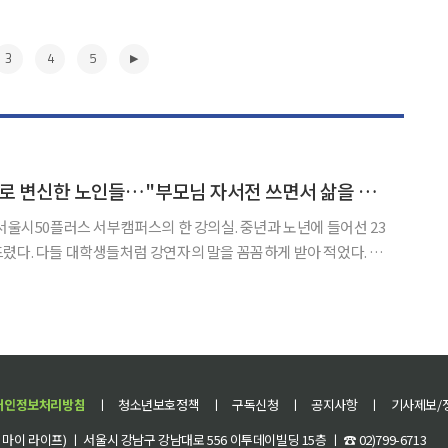
3
4
5
[e기자가 간다] 작가로 변신한 노인들…"부모님 자서전 쓰면서 삶을 되돌아봐요"
플러스 서부캠퍼스의 한 강의실. 중년과 노년에 들어선 23
렸다. 다들 대학생들처럼 강연자의 말을 꼼꼼하게 받아 적었다. 강
 대답이 나왔다. 농담에는 큰 웃음으로 화답했다. 이들은 새내기 대
자서전’을 쓰기 위한 첫걸음을 내디뎠다. 강의의 취
▶
개인정보처리방침
ㅣ
청소년보호정책
ㅣ
구독신청
ㅣ
공지사항
ㅣ
기사제보/
이 라이프) ㅣ 서울시 강남구 강남대로 556 이투데이빌딩 15층 ㅣ ☎ 02)799-6713