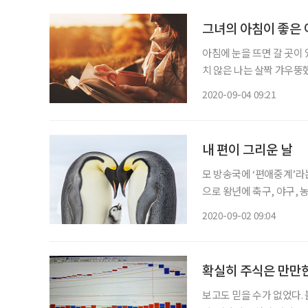
그녀의 아침이 좋은 
아침에 눈을 뜨면 갈 곳이 
치 않은 나는 살짝 갸우뚱
에서 나만의 시간을 갖는 
2020-09-04 09:21
물건들을 훌훌 털어낸 후
내 편이 그리운 날
모 방송국에 ‘편애중계’라
으로 왕년에 축구, 야구,
사람이 1대 1로 팀이 되
2020-09-02 09:04
이 될 출연자가 정해지면 
확실히 주식은 만만
보고도 믿을 수가 없었다