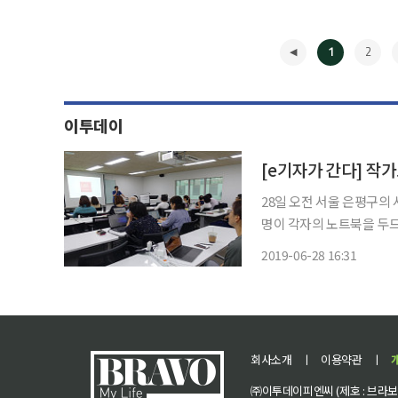
1
2
이투데이
28일 오전 서울 은평구의 서울시50
명이 각자의 노트북을 두드
연자가 질문을 던지면 곧장
2019-06-28 16:31
학생처럼 강의를 들으며 ‘
◀
회사소개
ㅣ
이용약관
ㅣ
㈜이투데이피엔씨 (제호 : 브라보 마