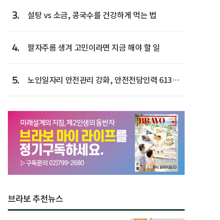
3.
설탕 vs 소금, 콩국수를 건강하게 먹는 법
4.
팔자주름 생겨 고민이라면 지금 해야 할 일
5.
노인일자리 안전관리 강화, 안전전담인력 613명
첫 배치
브라보 추천뉴스