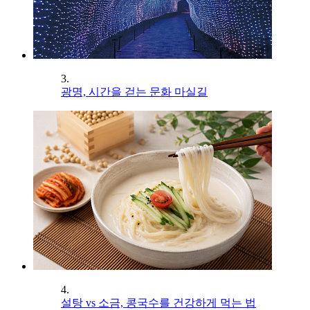
3.
광명, 시간을 걷는 문화 마실길
4.
설탕 vs 소금, 콩국수를 건강하게 먹는 법