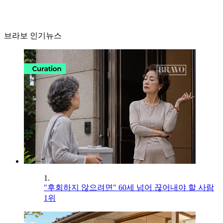
브라보 인기뉴스
1.
"후회하지 않으려면" 60세 넘어 끊어내야 할 사람
1위