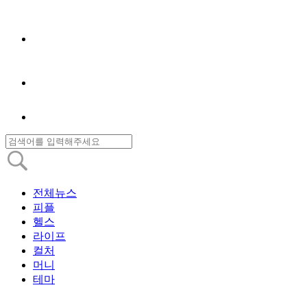
전체뉴스
피플
헬스
라이프
컬처
머니
테마