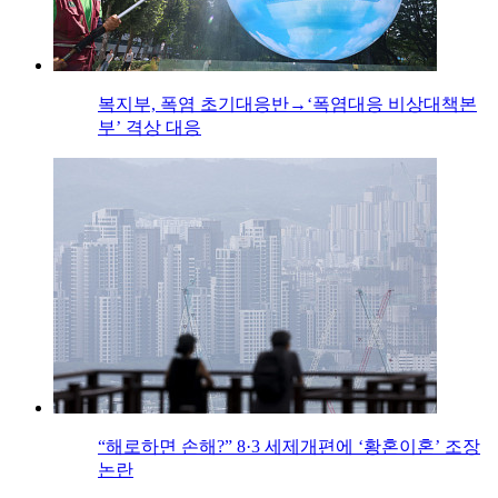
복지부, 폭염 초기대응반→‘폭염대응 비상대책본
부’ 격상 대응
“해로하면 손해?” 8·3 세제개편에 ‘황혼이혼’ 조장
논란