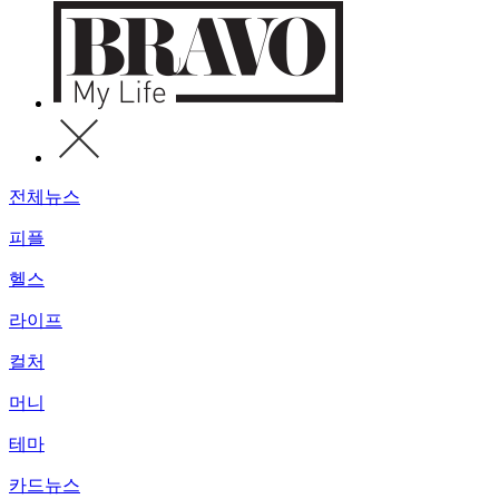
전체뉴스
피플
헬스
라이프
컬처
머니
테마
카드뉴스