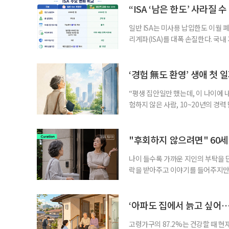
부가 각자 집 한 채씩을 보유하면 한
“ISA ‘남은 한도’ 사라질 
일반 ISA는 미사용 납입한도 이월 
리계좌(ISA)를 대폭 손질한다. 국
금융 ISA’를 새로 만들고, 일정 
기존 ISA 가입자라면 이번 개편안에
기 때문이다. 지난 3일 발표된 세제
‘경험 無도 환영’ 생애 첫 
“평생 집안일만 했는데, 이 나이에 
험하지 않은 사람, 10~20년의 경
찾고 이력서를 쓰는 일부터 출퇴근, 
보다 부담을 낮춘 진입 경로다. 통계 
경험이 풍부한 고령자는 중요한 국
"후회하지 않으려면" 60세
나이 들수록 가까운 지인의 부탁을 
락을 받아주고 이야기를 들어주지만,
평소에는 무심하다가 필요할 때만 
관계가 아닌 편리한 도움이나 감정의
게 여기며, 거절하는 순간 태도를 
‘아파도 집에서 늙고 싶어…
다
고령가구의 87.2%는 건강할 때 현