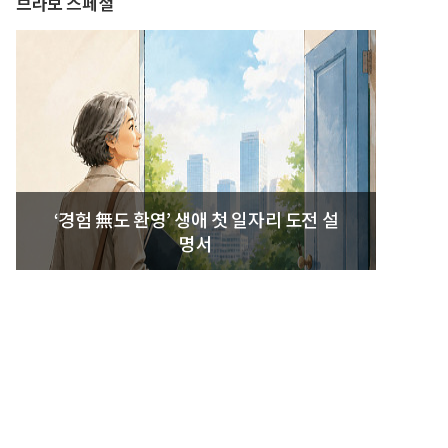
브라보 스페셜
‘경험 無도 환영’ 생애 첫 일자리 도전 설
명서