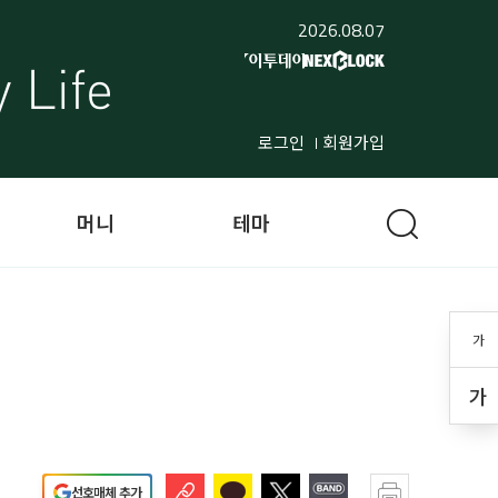
2026.08.07
로그인
회원가입
머니
테마
가
가
선호매체 추가