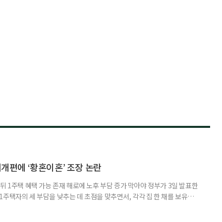
제개편에 ‘황혼이혼’ 조장 논란
뒤 1주택 혜택 가능 존재 해로에 노후 부담 증가 막아야 정부가 3일 발표한
주택자의 세 부담을 낮추는 데 초점을 맞추면서, 각각 집 한 채를 보유한
것보다 이혼이 경제적으로 유리해질 수 있다는 분석이 나온다. 종합부동산
1주택 공제와 세액공제 적용 여부는 부부를 하나의 세대로 묶어 판단한다. 부