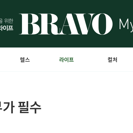
헬스
라이프
컬처
부가 필수