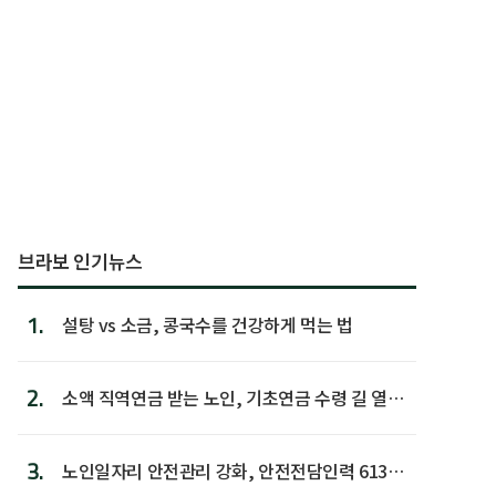
브라보 인기뉴스
1.
설탕 vs 소금, 콩국수를 건강하게 먹는 법
2.
소액 직역연금 받는 노인, 기초연금 수령 길 열린
다
3.
노인일자리 안전관리 강화, 안전전담인력 613명