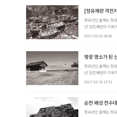
[정유재란 격전지
정유년인 올해는 정유재란
년. 임진왜란이 치욕
역사다. 그 전적지는 
2017-05-02 08:46
한 자취가 남아 있는
벚꽃 명소가 된 
정유년인 올해는 정유재란
년. 임진왜란이 치욕의 역사였다면, 정유재란은 왜군이 충남 이북에 발도 못 붙인 구국승전의
역사다. 그 전적지는 
2017-03-31 17:31
한 자취가 남아 있는
순천 왜성 천수대
정유년인 올해는 정유재란