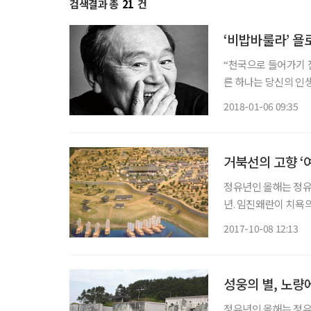
검색결과 총
21
건
‘비밥바룰라’ 욜
“천국으로 들어가기 전
른 하나는 당신의 인생
생의 기쁨과 타인을 
2018-01-06 09:35
煥·73) 아닐까? 평
거북선의 고향 ‘
정유년인 올해는 정유재란
년. 임진왜란이 치욕의 역사였다면, 정유재란은 왜군이 충남 이북에 발도 못 붙인 구국승전의
역사다. 그 전적지는 
2017-10-08 12:13
한 자취가 남아 있는
성웅의 별, 노량
정유년인 올해는 정유재란