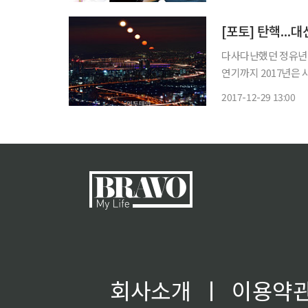
면서 39년 만에 대
[포토] 탄핵...
다사다난했던 정유년이
연기까지 2017년은 
보내자. 새해 무술년
2017-12-29 13:00
한민국이 되길 바라본다
회사소개
ㅣ
이용약