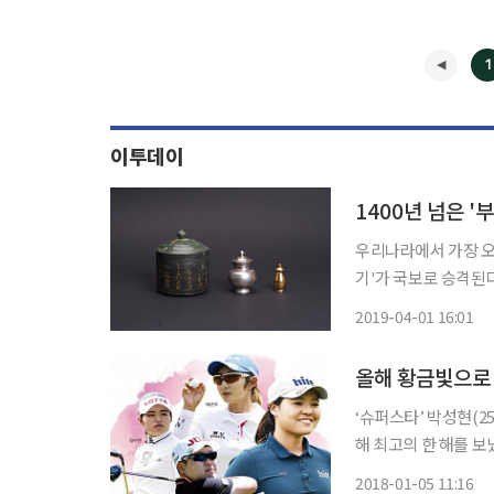
1
이투데이
1400년 넘은 '
우리나라에서 가장 오래
기'가 국보로 승격된다. 문화재청(청장 정재숙)은 577년에 만들어져 우리나라에서 
된 사리 공예품인 '부
2019-04-01 16:01
‘슈퍼스타’ 박성현(2
해 최고의 한 해를 보
기운을 받아 정유년을 빛낸 골프 스타다. 박성현
2018-01-05 11:16