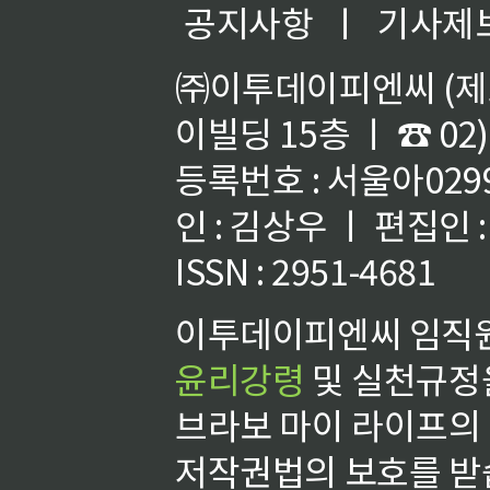
공지사항
ㅣ
기사제
㈜이투데이피엔씨 (제호
이빌딩 15층 ㅣ ☎ 02)
등록번호 : 서울아02992
인 : 김상우 ㅣ 편집인
ISSN : 2951-4681
이투데이피엔씨 임직원
윤리강령
및 실천규정을
브라보 마이 라이프의
저작권법의 보호를 받