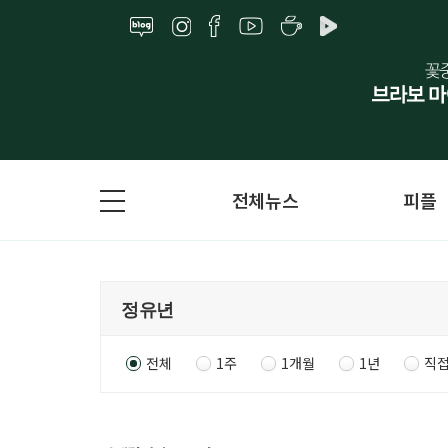
전체뉴스
피플
전체
1주
1개월
1년
직