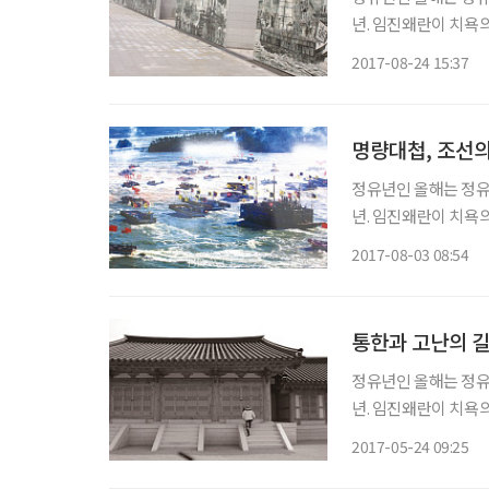
년. 임진왜란이 치욕
역사다. 그 전적지는 
2017-08-24 15:37
한 자취가 남아 있는
명량대첩, 조선의
정유년인 올해는 정유재란
년. 임진왜란이 치욕의 역사였다면, 정유재란은 왜군이 충남 이북에 발도 못 붙인 구국승전의
역사다. 그 전적지는 
2017-08-03 08:54
한 자취가 남아 있는
통한과 고난의 
정유년인 올해는 정유재란
년. 임진왜란이 치욕
역사다. 그 전적지는 
2017-05-24 09:25
한 자취가 남아 있는