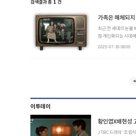
검색결과 총
1
건
가족은 해체되지 
최근 전 세대의 눈물 
점 개인화되는 시대에
마. 그 힘은 어디서 나온 걸까. ‘폭싹 속았수다’, 시대에 따라 변화해온
2025-07-30 08:00
난하지 니가 가난한 거
이투데이
황인엽X배현성 고
JTBC 드라마 '조