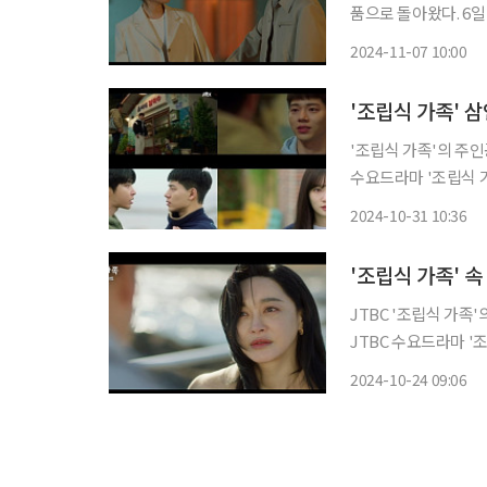
품으로 돌아왔다. 6일 방송된 JTBC 수요드라마 '조립식 가족'에서는 10년간 찾지 않은 해동
으로 돌아온 김산하(황
2024-11-07 10:00
친엄마의 간호를 위해
'조립식 가족' 
'조립식 가족'의 주인공들이
수요드라마 '조립식 
종혁 분)의 대화를 들
2024-10-31 10:36
'조립식 가족' 
JTBC '조립식 가족'의
JTBC 수요드라마 '
의 엄마인 권정희(김
2024-10-24 09:06
다. 이날 윤정재(