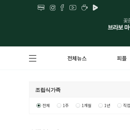
전체뉴스
피플
전체
1주
1개월
1년
직