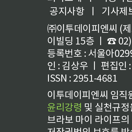
공지사항
ㅣ
기사제
㈜이투데이피엔씨 (제호
이빌딩 15층 ㅣ ☎ 02)
등록번호 : 서울아02992
인 : 김상우 ㅣ 편집인
ISSN : 2951-4681
이투데이피엔씨 임직원
윤리강령
및 실천규정을
브라보 마이 라이프의
저작권법의 보호를 받