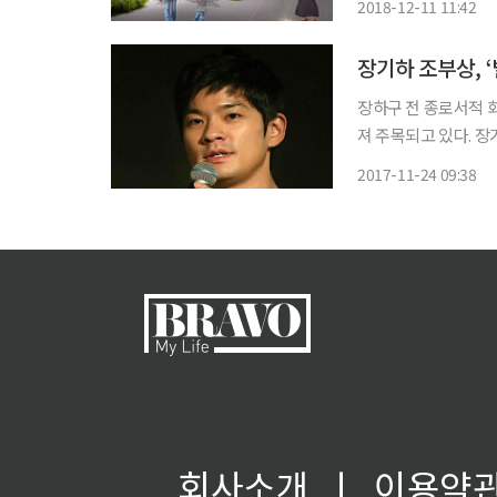
2018-12-11 11:42
햇빛을 지하로 끌어들
장기하 조부상, ‘
장하구 전 종로서적 
져 주목되고 있다. 장기하의 조부인 장하구 전 종로서적 회장은 23일 경기 용인시 자택에서 노
환으로 세상을 떠났다. 향년 99세. 함경남도 마전 출신인 
2017-11-24 09:38
일 하이델베르크대 신
회사소개
ㅣ
이용약