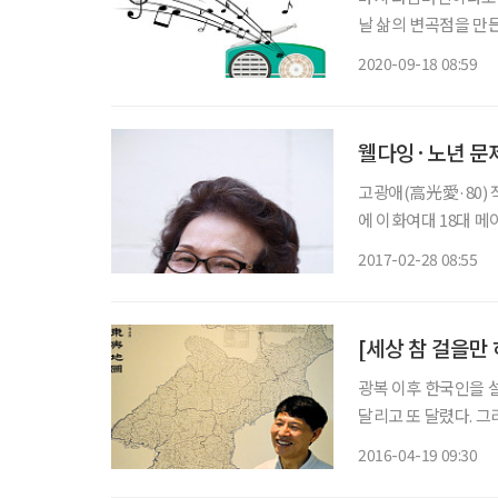
날 삶의 변곡점을 만
다. 오선지에 찍힌 
2020-09-18 08:59
노래들을 다시 소환해본
고광애(高光愛·80) 
에 이화여대 18대 메
그만둔 그녀는 영화평
2017-02-28 08:55
그렇게 자신의 명성은
광복 이후 한국인을 설
달리고 또 달렸다. 그
어봐야 할 때다. 신
2016-04-19 09:30
파한 독보적인 인물이