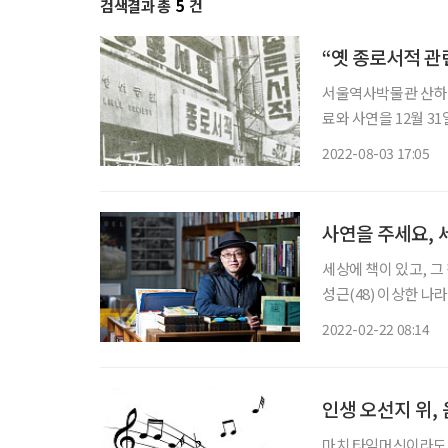
검색결과 총
5
건
“옛 종로서적 관련
서울역사박물관 산하 
료와 사연을 12월 3
제)’을 위해 진행된다
2022-08-03 17:05
사연을 주세요, 
세상에 책이 있고, 그
성근(48) 이상한 나
돕는다. 수수료 대신 
2022-02-22 08:14
인생 오선지 위,
마치 타임머신이라도 탄