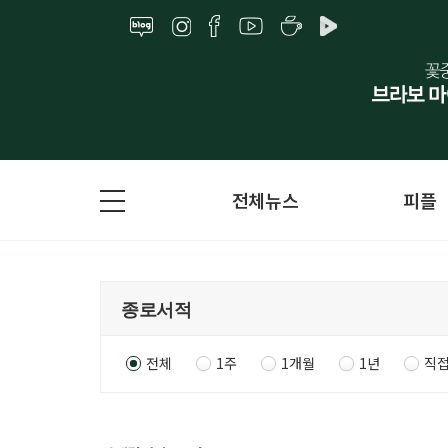
전체뉴스
피플
전체
1주
1개월
1년
직