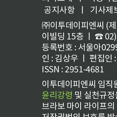
공지사항
ㅣ
기사제
㈜이투데이피엔씨 (제호
이빌딩 15층 ㅣ ☎ 02)
등록번호 : 서울아02992
인 : 김상우 ㅣ 편집인
ISSN : 2951-4681
이투데이피엔씨 임직원
윤리강령
및 실천규정을
브라보 마이 라이프의
저작권법의 보호를 받