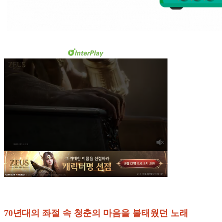
70년대의 좌절 속 청춘의 마음을 불태웠던 노래