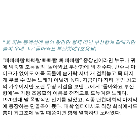
“꽃 피는 동백섬에 봄이 왔건만 형제 떠난 부산항에 갈매기만
슬피 우네” by ‘돌아와요 부산항에’(조용필)
“빠빠빠빰 빠빠빰 빠빠빰 빠 빠빠빰” 중장년이라면 누구나 귀
에 익숙할 조용필의 ‘돌아와요 부산항에’의 전주다. 반주나 마
이크가 없어도 어묵 국물에 숟가락 서너 개 걸쳐놓고 목 터지
게 부를 수 있는 노래가 아닐까 싶다. 지금이야 자타 공인 최고
의 가수이지만 오랜 무명 시절을 보낸 그에게 ‘돌아와요 부산
항에’는 가왕 조용필의 이름을 전적으로 드높여준 노래다.
1970년대 말 폭발적인 인기를 얻었고, 각종 단합대회의 마지막
에 등장하는 단골곡이 됐다. 대학 엠티에서도 직장 회식에서도
흥이 최고조에 달할 때쯤이면 함께 열창하던 노래였다.