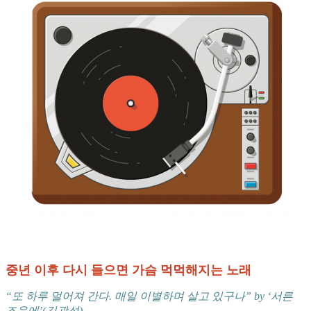
중년 이후 다시 들으면 가슴 먹먹해지는 노래
“또 하루 멀어져 간다. 매일 이별하며 살고 있구나” by ‘서른
즈음에’(김광석)