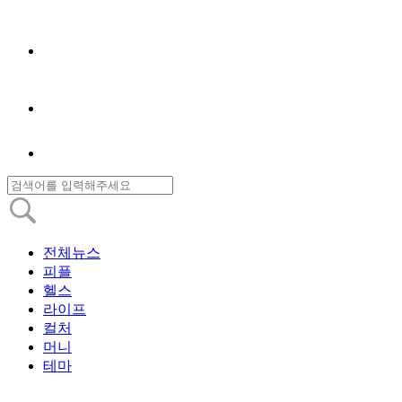
전체뉴스
피플
헬스
라이프
컬처
머니
테마