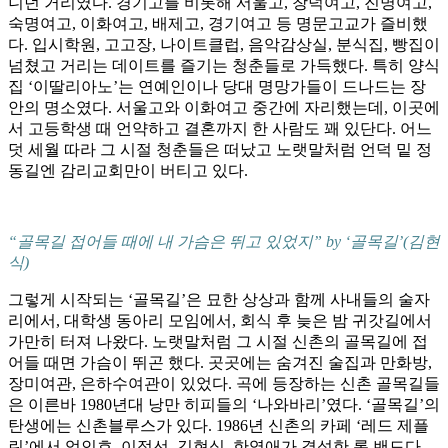
니던 거리였다. 경기고를 비롯해 서울고, 창덕여고, 진명여고,
숙명여고, 이화여고, 배제고, 경기여고 등 명문고교가 즐비했
다. 입시학원, 고고장, 나이트클럽, 음악감상실, 분식집, 빵집이
넘쳤고 거리는 데이트를 즐기는 청춘들로 가득했다. 특히 양식
집 ‘이딸리아노’는 연예인이나 당대 명망가들이 드나드는 장
안의 명소였다. 서울고와 이화여고 중간에 자리했는데, 이곳에
서 고등학생 때 언약하고 결혼까지 한 사람도 꽤 있단다. 어느
덧 세월 따라 그 시절 청춘들은 떠났고 노랫말처럼 언덕 밑 정
동길엔 감리교회만이 버티고 있다.
“골목길 접어들 때에 내 가슴은 뛰고 있었지” by ‘골목길’(김현
식)
그렇게 시작되는 ‘골목길’은 묘한 상상과 함께 사내들의 술자
리에서, 대학생 동아리 모임에서, 회식 후 늦은 밤 귀갓길에서
가만히 터져 나왔다. 노랫말처럼 그 시절 신촌의 골목길에 접
어들 때면 가슴이 뛰곤 했다. 곳곳에는 숨겨진 술집과 만화방,
장미여관, 은하수여관이 있었다. 곡에 등장하는 신촌 골목길들
은 이른바 1980년대 낭만 히피들의 ‘나와바리’였다. ‘골목길’의
탄생에는 신촌블루스가 있다. 1986년 신촌의 카페 ‘레드 제플
린’에서 엄인호, 이정선, 김현식, 한영애가 결성한 록 밴드다.