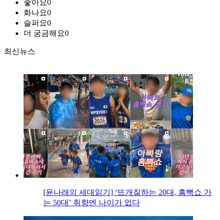
좋아요
0
화나요
0
슬퍼요
0
더 궁금해요
0
최신뉴스
[윤나래의 세대읽기] ‘뜨개질하는 20대, 흠뻑쇼 가
는 50대’ 취향엔 나이가 없다