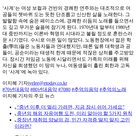
‘사계’는 여성 보컬과 건반의 경쾌한 연주와는 대조적으로 여
공들의 쳇바퀴 도는 듯한 단조롭고 신산한 삶을 노래한다. 그
발랄함 속에 숨은 페이소스에, 경쾌한 리듬의 노래를 들으면서
도 깊고 무거운 슬픔에 잠기게 된다. 1970년대 말부터 1980년
대 중반까지는 이른바 혁명의 시대라고 불릴 정도로 혼란스러
운 시기였다. 수시로 아픈 일이 많았다. 노동현장에서 젊은 학
출(學出)들은 노동자들과 연대했지만, 때론 일류 대학생과 공
돌이, 공순이라는 태생적 한계 때문에 적잖은 상처를 주고받았
다. 장시간 저임금 노동에 시달리면서도 가족의 미래를 위해
자신을 희생했던 이 땅의 누나, 여동생들이 흘린 회한과 고독
이 ‘사계’에 녹아 있다.
이지혜 기자
jyelee@etoday.co.kr
#70년대음악
#80년대음악
#7080
#추억의음악
#추억의노래
이지혜 기자의 주요 뉴스
⌞
“중년 이후 더 멀리 가려면, 지금 잠시 쉬어 가세요”
⌞
중년의 해외 자유여행 도전, 미리 알아야 할 5가지 원칙
⌞
중장년 재취업 양날의 검, 민간 자격증 딸지 말지 고민
이라면?