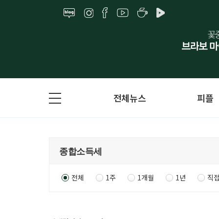
전체뉴스
피플
전체
1주
1개월
1년
직