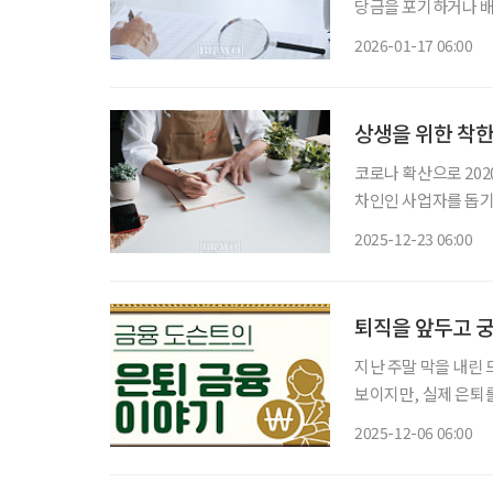
당금을 포기하거나 배
이런 경우를 ‘초과 배
2026-01-17 06:00
상 증여로 보고 과세
상생을 위한 착
코로나 확산으로 202
차인인 사업자를 돕기
으로 임대인에게 부여
2025-12-23 06:00
액공제 혜택을 도입한 
퇴직을 앞두고 궁
지난 주말 막을 내린 
보이지만, 실제 은퇴
은퇴 후의 삶이 크게 
2025-12-06 06:00
연금으로 선택했다면 