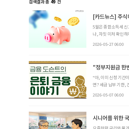
검색결과 총
49
건
[카드뉴스] 주식
5월은 종합소득세 신
나, 자칫 미처 확인
주의가 요구된다. 특히 국내 상장 해외 ETF나 펀드 등에 투자했거나 이자·배당소득이 있는
2026-05-27 06:00
시니어 투자자라면 올
"정부지원금 한번
“아, 이미 신청 기간
면? 세금 납부 기한, 건강검진 일정, 각종 지원금 신청 시기까지 챙겨야 할 정보는 점점 늘어나
지만 이를 일일이 기
2026-05-07 06:00
시니어를 위한 
요즘처럼 금리와 물가