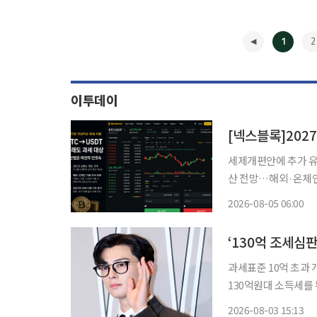
1
2
이투데이
[넥스블록]202
세제개편안에 추가 유
산 전망…해외·온체인
재 별도 지침 없어” 정부가 가상자산 과세 시행을 위한 절차를 예정대로 추진한다. 기획재정
2026-08-05 06:00
부가 지난 3일 발표한
◀
‘130억 조세심판
과세표준 10억 초과 
130억원대 소득세를
로 조세심판원에 심판
2026-08-03 15:13