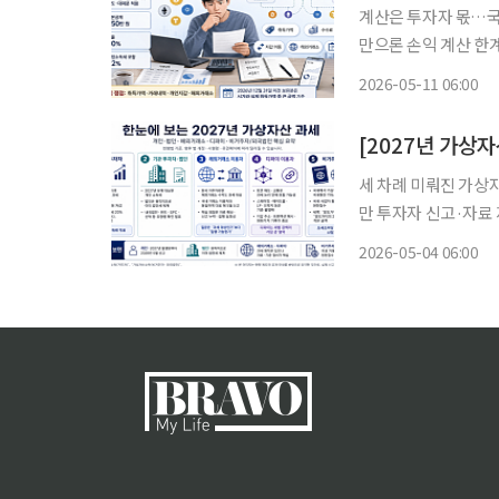
계산은 투자자 몫…국
만으론 손익 계산 한계
능” 설명에도 업계는 “세부 기준부터 필요
2026-05-11 06:00
상 시행 시점은 정해
[2027년 가상자
세 차례 미뤄진 가상
만 투자자 신고·자료
래 기준 공백은 여전2
2026-05-04 06:00