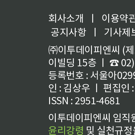
회사소개
ㅣ
이용약
공지사항
ㅣ
기사제
㈜이투데이피엔씨 (제호
이빌딩 15층 ㅣ ☎ 02)
등록번호 : 서울아02992
인 : 김상우 ㅣ 편집인
ISSN : 2951-4681
이투데이피엔씨 임직원
윤리강령
및 실천규정을