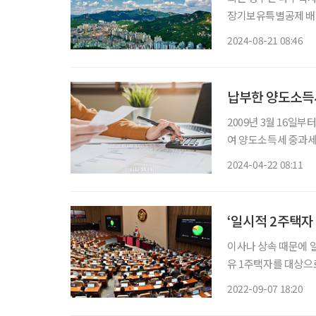
장기보유특별공제 배제 
이는 소득세법 시행령
2024-08-21 08:46
납부한 양도소득
2009년 3월 16일부
여 양도소득세 중과세
세 및 관련 지방소득
2024-04-22 08:11
애매모호한 부분이 있었
‘일시적 2주택자
이사나 상속 때문에 
유 1주택자를 대상으
다. 국회는 7일 오후 본회의에서 종부세법 일부개정법률안을 재석 245인 찬성 178인으로 의
2022-09-07 18:20
결했다. 본회의를 통