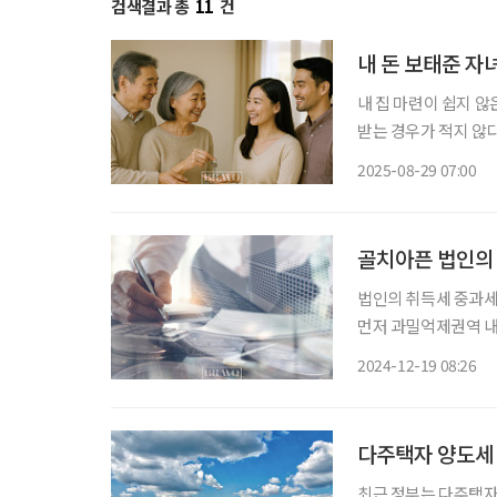
검색결과 총
11
건
내 돈 보태준 자녀
내 집 마련이 쉽지 
받는 경우가 적지 않다
에게 집 관련 자금을
2025-08-29 07:00
자. 주택 취득 시 
골치아픈 법인의 
법인의 취득세 중과세
먼저 과밀억제권역 내
대해 중과세가 적용된다
2024-12-19 08:26
시로 본점·지점 전입에
다주택자 양도세 
최근 정부는 다주택자