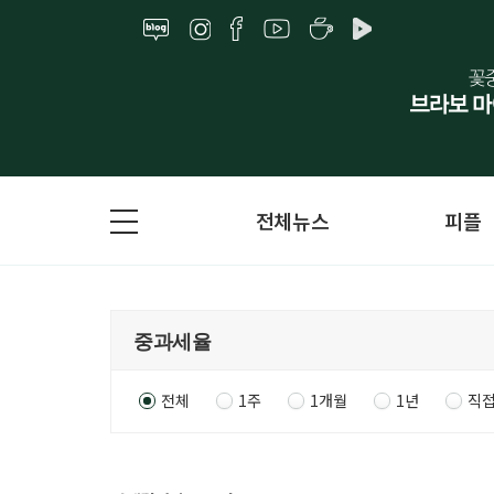
전체뉴스
피플
전체
1주
1개월
1년
직