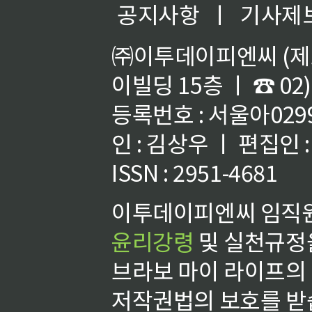
공지사항
ㅣ
기사제
㈜이투데이피엔씨 (제호
이빌딩 15층 ㅣ ☎ 02)
등록번호 : 서울아02992
인 : 김상우 ㅣ 편집인
ISSN : 2951-4681
이투데이피엔씨 임직원
윤리강령
및 실천규정을
브라보 마이 라이프의
저작권법의 보호를 받