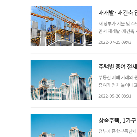
재개발·재건축 
새 정부가 서울 및 
면서 재개발·재건축 시장
서울시 역시 도시정비
2022-07-25 09:43
주택별 증여 절세
부동산 매매 거래와 
증여가 점차 늘어나고
2월 1404건으로 잠정
2022-05-26 08:31
다. 반면 증여 거래
상속주택, 1가구
정부가 종합부동산세를