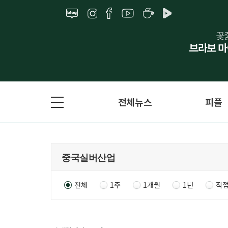
전체뉴스
피플
전체
1주
1개월
1년
직