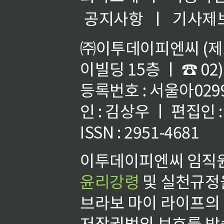
공지사항
ㅣ
기사제
㈜이투데이피엔씨 (제호
이빌딩 15층 ㅣ ☎ 02)
등록번호 : 서울아02992
인 : 김상우 ㅣ 편집인
ISSN : 2951-4681
이투데이피엔씨 임직원
윤리강령
및 실천규정을
브라보 마이 라이프의
저작권법의 보호를 받