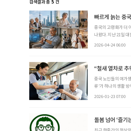
검색결과 총
5
건
빠르게 늙는 중국
중국의 고령화가 더 
나왔다. 지난 21일 
장의 신기회’ 보고서
2026-04-24 06:00
기업에도 헬스케어와 
“철새 열차로 추
중국 노인들의 여가생
류’가 하나의 생활 방
지역을 떠나 온화한 
2026-01-23 07:00
돌봄 넘어 ‘즐기
최근 한중간의 정상외