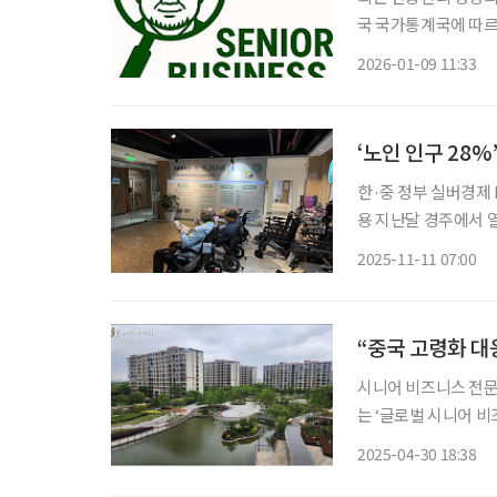
국 국가통계국에 따르면
15.4%에 이른다. 
2026-01-09 11:33
제품 수요가 늘고 있
‘노인 인구 28%
한·중 정부 실버경제
용 지난달 경주에서 열린 아시아태평양경제협력체(APEC) 정상회의 기간 중 진행된 이재명
대통령과 시진핑 중국
2025-11-11 07:00
력 MOU’는 국내 
“중국 고령화 대
시니어 비즈니스 전문
는 ‘글로벌 시니어 
장하는 중국 고령친화
2025-04-30 18:38
을 위한 맞춤형 탐방으