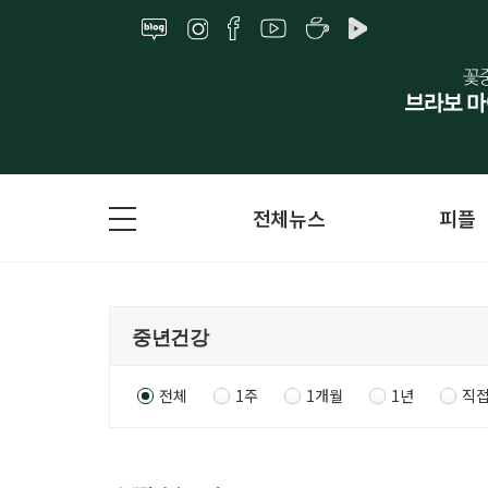
전체뉴스
피플
전체
1주
1개월
1년
직