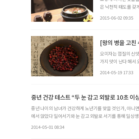
은 낙천적 태도를 갖
진 여러 물감들 중 
2015-06-02 09:35
는 베타카로틴을 비롯해
오미자는 껍질의 신맛,
가지 맛이 난다 해서 
다. 열매에는 사과산
2014-05-19 17:33
당을 내려주는 효과가
중년 건강 테스트 “두 눈 감고 외발로 10초 이
중년 나이의 남녀가 건강하게 노년기를 맞을 것인가, 아니면 
에서 앉았다 일어서기와 눈 감고 외발로 서기를 통해 일상생
2014-05-01 08:34