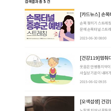
검색결과 총
5
건
[카드뉴스] 손
손목 젖히기 스트레칭 평소 손바닥이 아래를 향한 상태로 손목을 굽히는 동작을 많이 하기
문에 손목터널 스트레
다. 1. 벽을 보고 서서 팔꿈치를 완전히 편 후 손가락이 아래로 향하게 손바닥을 벽에 붙인다.
2023-06-30 08:00
이때 체중을 살짝 실
[건강119]멈춰
웃음은 만병통치약이라
사실상 기온이 내려가
신경이 보다 활성화되
2015-06-02 09:35
의 그것과 차원이 다른
[오색섭생] 건강
노랗게 피어난 꽃들을