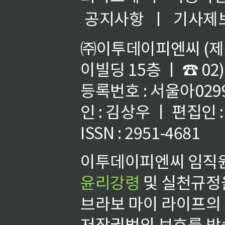
공지사항
ㅣ
기사제
㈜이투데이피엔씨 (제호
이빌딩 15층 ㅣ ☎ 02)
등록번호 : 서울아02992
인 : 김상우 ㅣ 편집인
ISSN : 2951-4681
이투데이피엔씨 임직원
윤리강령
및 실천규정을
브라보 마이 라이프의
저작권법의 보호를 받