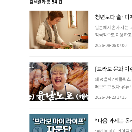
검색결과 총
54
건
청년보다 술·디저
일본에서 혼자 사는 
적극적으로 이용하고,
세워 먹고 싶은 음식
2026-08-06 07:00
모습이다. 
[브라보 문화 이
왜 떴을까? 넷플릭스
떠오르고 있다. 유튜
는 중이다. 유튜브 채널
2026-04-23 17:15
각 돌파했다. 무엇보
“다음 과제는 온
‘브라보 마이 라이프’