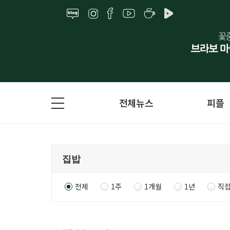
전체뉴스
피플
전체
1주
1개월
1년
직