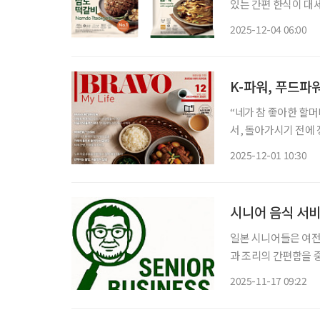
있는 간편 한식이 대세
더미식의 ‘프리미엄 셰
2025-12-04 06:00
있는 일상식’이 됐다.
K-파워, 푸드파
“네가 참 좋아한 할머
서, 돌아가시기 전에 
코로나19 시기에 돌아
2025-12-01 10:30
오랜 기간 하숙집을 
시니어 음식 서비
일본 시니어들은 여전
과 조리의 간편함을 
품이나 요리 교실 등
2025-11-17 09:22
·배달 등 새로운 식