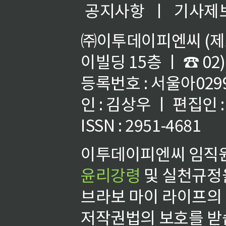
공지사항
ㅣ
기사제
㈜이투데이피엔씨 (제호
이빌딩 15층 ㅣ ☎ 02)
등록번호 : 서울아02992
인 : 김상우 ㅣ 편집인
ISSN : 2951-4681
이투데이피엔씨 임직원
윤리강령
및 실천규정을
브라보 마이 라이프의
저작권법의 보호를 받