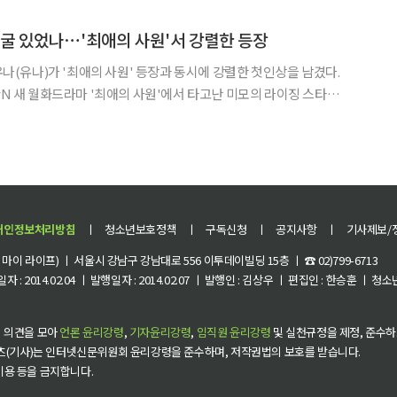
청자들의 관심을 모으고 있다. '최애의 사원'은 '최애'를 만나려다 우연히 같
얼굴 있었나⋯'최애의 사원'서 강렬한 등장
신유나(유나)가 '최애의 사원' 등장과 동시에 강렬한 첫인상을 남겼다.
vN 새 월화드라마 '최애의 사원'에서 타고난 미모의 라이징 스타
. 극 중 윤초이는 연예인을 할 수밖에 없는 비주얼을 갖춘 배우로 이
라마 '비터스윗'에서 호흡을 맞췄다. 이찬의
개인정보처리방침
ㅣ
청소년보호정책
ㅣ
구독신청
ㅣ
공지사항
ㅣ
기사제보/
이 라이프) ㅣ 서울시 강남구 강남대로 556 이투데이빌딩 15층 ㅣ ☎ 02)799-6713
 : 2014.02.04 ㅣ 발행일자 : 2014.02.07 ㅣ 발행인 : 김상우 ㅣ 편집인 : 한승훈 ㅣ
 의견을 모아
언론 윤리강령
,
기자윤리강령
,
임직원 윤리강령
및 실천규정을 제정, 준수하
츠(기사)는 인터넷신문위원회 윤리강령을 준수하며, 저작권법의 보호를 받습니다.
 이용 등을 금지합니다.