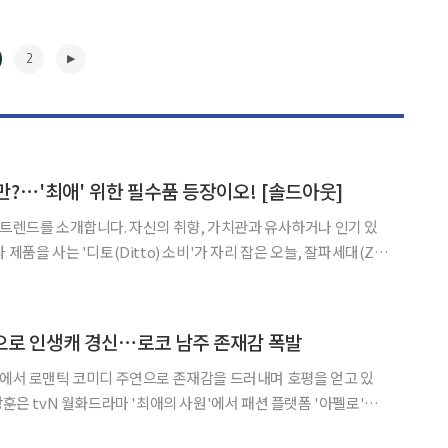
2
만?⋯'최애' 위한 필수품 등장이오! [솔드아웃]
 트렌드를 소개합니다. 자신의 취향, 가치관과 유사하거나 인기 있
 제품을 사는 '디토(Ditto) 소비'가 자리 잡은 오늘, 잘파세대(Z세
 곳은 어디일까요? 아이돌 콘서트 시작을 기다리는
에 띄는 게 있습니다. 공연이 시작되기도 전부터 무
▶
'으로 인생캐 경신⋯로코 남주 존재감 폭발
'에서 로맨틱 코미디 주연으로 존재감을 드러내며 호평을 얻고 있
강하기 역을 맡아 냉철한 카리스마와 반전 허당미를 오가는 연기로 시