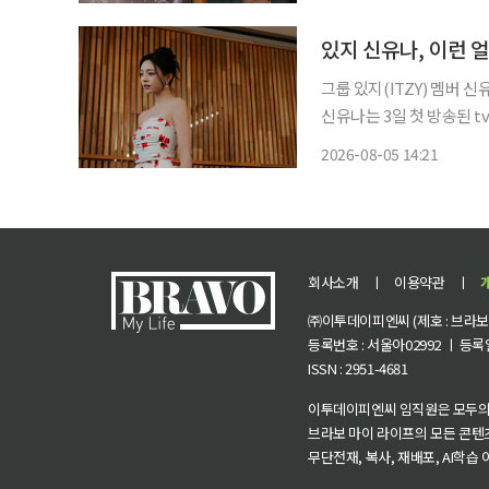
있지 신유나, 이런 
그룹 있지(ITZY) 멤버 
신유나는 3일 첫 방송된 t
'윤초이' 역으로 등장했다
2026-08-05 14:21
찬(차우민 분)과 인기 드
회사소개
ㅣ
이용약관
ㅣ
㈜이투데이피엔씨 (제호 : 브라보 마
등록번호 : 서울아02992 ㅣ 등록일자
ISSN : 2951-4681
이투데이피엔씨 임직원은 모두의
브라보 마이 라이프의 모든 콘텐
무단전재, 복사, 재배포, AI학습