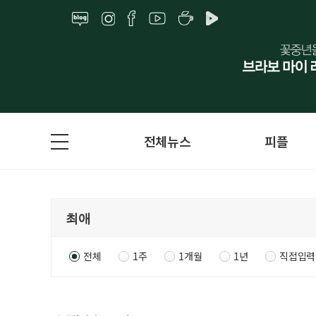
전체뉴스
피플
전체
1주
1개월
1년
직접입력