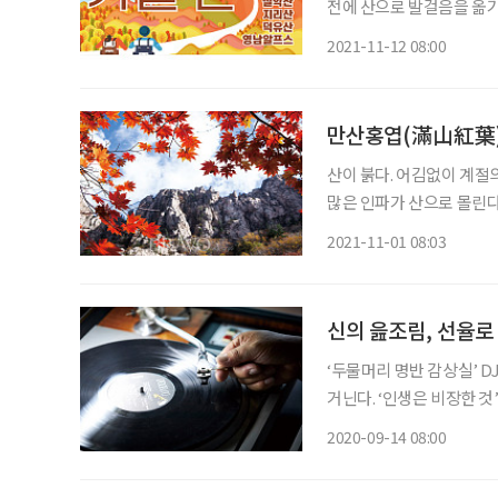
전에 산으로 발걸음을 옮기
펴보자. 설악산 가을의 설악은 단풍철의 시작점이자, 많은 사람의 최애 코스다. 초보자의 경우
2021-11-12 08:00
공룡능선이나
만산홍엽(滿山紅葉)
산이 붉다. 어김없이 계절
많은 인파가 산으로 몰린다
향하는 심야버스는 평일임에
2021-11-01 08:03
신의 읊조림, 선율로
‘두물머리 명반 감상실’ D
거닌다. ‘인생은 비장한 것’이라며 창조주가 속삭이는 삶의 메시지를 밤새 들은 듯하다. 결국
선택은 내가 하는 것이고 그
2020-09-14 08:00
를…. 음악을 벗 삼아 평