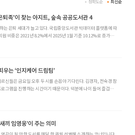
정확도순
최신순
 '은퇴족'이 찾는 아지트, 숲속 공공도서관 4
’하는 은퇴 세대가 늘고 있다. 국립중앙도서관 빅데이터 플랫폼에 따
원 비중은 2021년 8.2%에서 2025년 1월 기준 10.12%로 증가했
역시 같은 기간 4.9%에서 6.74%로 확대됐다. 경기 지역은 더 뚜렷하
이상이 17%를
피우는 ‘인지케어 드림팀’
르신들은 금요일 오후 두 시를 손꼽아 기다린다. 김경자, 전숙경 참
프로그램을 진행하는 시간이기 때문이다. 덕분에 나이 들어 즐겁게
들이 엄지를 치켜세운다. 즐거워하는 모습을 보는 두 참여자의 얼굴
. 프로그램이 진행되는 한 시간 반 내내, 명절 앞둔 고향집처럼
 새끼 임영웅’이 주는 의미
영감이 될 만한 도서를 매달 한 권씩 선별해 소개하는 코너입니다.