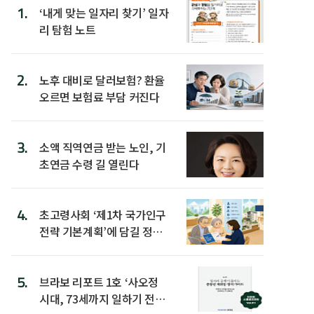
1.
‘내게 맞는 일자리 찾기’ 일자
리 탐험 노트
2.
노후 대비로 달러보험? 환율
오르면 보험료 부담 커진다
3.
소액 직역연금 받는 노인, 기
초연금 수령 길 열린다
4.
초고령사회 ‘제1차 국가인구
전략 기본계획’에 담길 정책
은
5.
브라보 리포트 1호 ‘사오정
시대, 73세까지 일하기 전략’