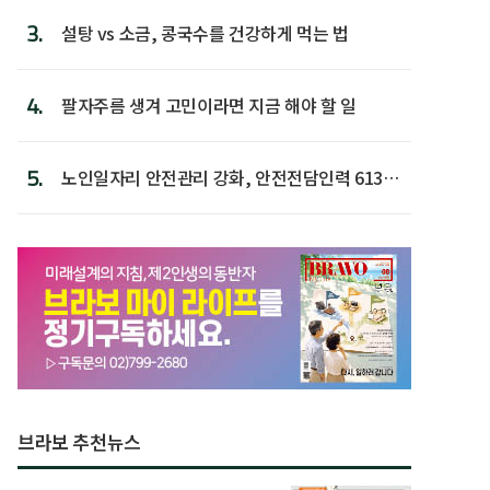
3.
설탕 vs 소금, 콩국수를 건강하게 먹는 법
4.
팔자주름 생겨 고민이라면 지금 해야 할 일
5.
노인일자리 안전관리 강화, 안전전담인력 613명
첫 배치
브라보 추천뉴스