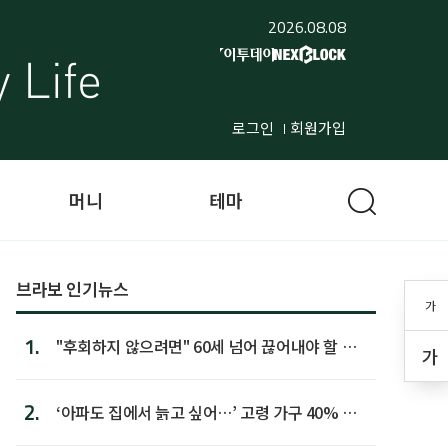
2026.08.08
로그인
회원가입
머니
테마
브라보 인기뉴스
가
1.
"후회하지 않으려면" 60세 넘어 끊어내야 할 사
가
람 1위
2.
‘아파도 집에서 늙고 싶어…’ 고령 가구 40% 노
후 주택이라 어...