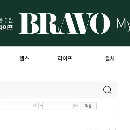
헬스
라이프
컬처
~
적용