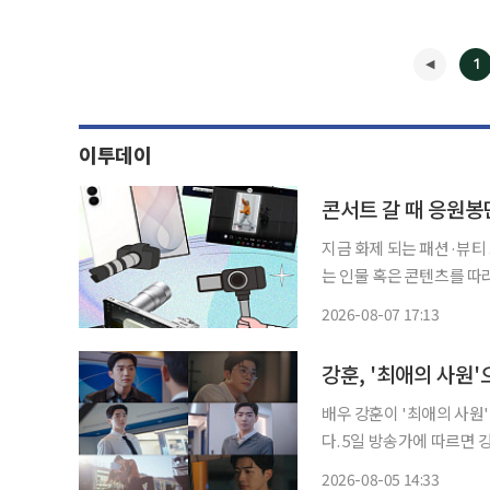
1
이투데이
콘서트 갈 때 응원봉
지금 화제 되는 패션·뷰티
는 인물 혹은 콘텐츠를 따라
대와 알파세대의 합성어)의 눈길이 쏠린
2026-08-07 17:13
공연장. 응원봉만큼이나 눈
◀
강훈, '최애의 사원
배우 강훈이 '최애의 사원
다. 5일 방송가에 따르면 강훈은 tvN 월화드라마 '최애의 사원'에서 패션 플랫폼 '아펠로'의
젊은 최고경영자(CEO) 
2026-08-05 14:33