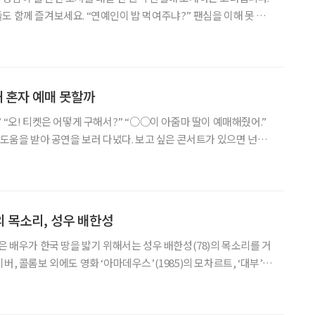
도 함께 즐겨보세요. “연예인이 밥 먹여주냐?” 팬심을 이해 못 하
이다. 논리적으로 따져보면 맞는 말이다. 팬 활동이 밥을 먹여주거나
이 되어주진 않는다. 하지만 역설적으로 ‘밥을
왜 혼자 예매 못할까
 “오! 티켓은 어떻게 구해서?” “○○이 아줌마 딸이 예매해줬어.”
 도움을 받아 공연을 보러 다녔다. 보고 싶은 콘서트가 있으면 넌지
 목소리, 성우 배한성
은 배우가 한국 땅을 밟기 위해서는 성우 배한성(78)의 목소리를 거
, 콜롬보 외에도 영화 ‘아마데우스’(1985)의 모차르트, ‘대부’ 3
, 배우 더스틴 호프먼, 로버트 레드포드, 성룡 등. 1966년 동양방송
 데뷔한 그는 목소리로 시대를 제패했다