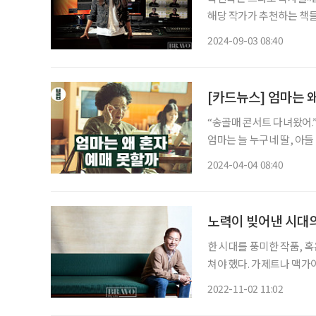
해당 작가가 추천하는 책들
는 사람들이 흔히 하는 말
2024-09-03 08:40
실질적으로 경제적인 도움
[카드뉴스] 엄마는 
“송골매 콘서트 다녀왔어.”
엄마는 늘 누구네 딸, 아들
시 이야기하기도 했다. 그러면 그 후딱 예매해주고선 구시렁댔다. “오픈 될 때 이야기하지! 지
2024-04-04 08:40
금 좋은 자리 없
노력이 빚어낸 시대의
한 시대를 풍미한 작품, 혹
쳐야 했다. 가제트나 맥가이버
부작의 주연 배우 알 파치노
2022-11-02 11:02
(TBC) 2기 공채 성우로