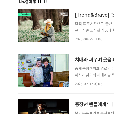
검색결과 총
11
건
[Trend&Bravo]
퇴직 후 도서관으로 ‘출근
르면 서울 도서관의 50대 회
다. 60세 이상 회원 비중 
2025-08-25 11:00
다. 전체 이용자 중 50대 
치매와 싸우며 웃음 
중계 중앙하이츠 경로당 어
여자가 찾아와 치매예방 
살 수 있어 좋다며 어르신
2025-02-12 09:05
에는 덩달아 웃음꽃이 핀다
중장년 팬들에게 ‘내
북인북은 브라보 독자들께 