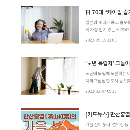
日 70대 “케이팝 즐겨
일본의 70대가 중고 플랫폼
게 가장 인기 있는 K-PO
지출하는 연간 평균 비용은 약 88만 원 수준이다.
2022-09-15 11:03
リ)가 조사한 ‘세대별 구매
‘노년 독립자’ 그들이
노년에 독립에 도전하는 이들
막하고 답답한 도시 등 벗
된 이유, 그 밖의 것들로부터 독
2022-02-07 09:35
단어의 조합이 낯설다면 MB
[카드뉴스] 만산홍엽
가을 산이 붉다. 설악산 