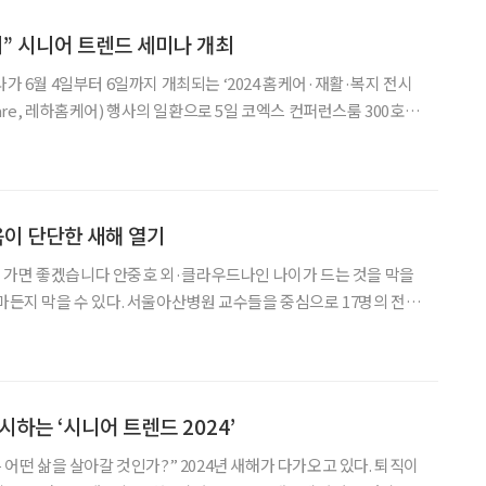
회” 시니어 트렌드 세미나 개최
나가 6월 4일부터 6일까지 개최되는 ‘2024 홈케어·재활·복지 전시
ecare, 레하홈케어) 행사의 일환으로 5일 코엑스 컨퍼런스룸 300호에
동향을 점검하는 이번 행사는 총 3부에 걸쳐 진행된다. 1
음이 단단한 새해 열기
 가면 좋겠습니다 안중호 외·클라우드나인 나이가 드는 것을 막을
얼마든지 막을 수 있다. 서울아산병원 교수들을 중심으로 17명의 전문
트렌드 2024 최학희·시대인 37명의 전
성을 제시한
시하는 ‘시니어 트렌드 2024’
는 어떤 삶을 살아갈 것인가?” 2024년 새해가 다가오고 있다. 퇴직이