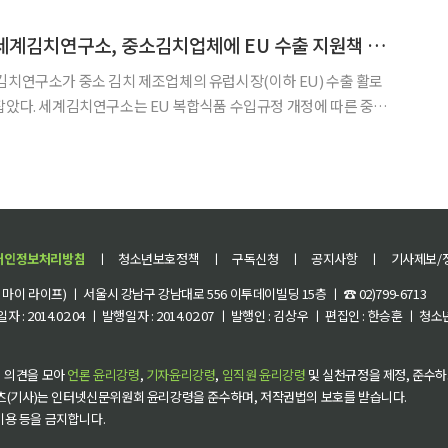
40여 년을 보낸 SK가(家)의 시작점이다. 이곳에서 최 창업회장
대상·CJ제일제당·세계김치연구소, 중소김치업체에 EU 수출 지원책 마련
김치연구소가 중소 김치 제조업체의 유럽시장(이하 EU) 수출 활로
잡았다. 세계김치연구소는 EU 복합식품 수입규정 개정에 따른 중소
 해결하기 위해 대상, CJ제일제당과 대·중소 상생 협력을 통한
 지원책을 마련했다고 13일 밝혔다. EU지역으로 김치를 수출
개인정보처리방침
ㅣ
청소년보호정책
ㅣ
구독신청
ㅣ
공지사항
ㅣ
기사제보/
이 라이프) ㅣ 서울시 강남구 강남대로 556 이투데이빌딩 15층 ㅣ ☎ 02)799-6713
 : 2014.02.04 ㅣ 발행일자 : 2014.02.07 ㅣ 발행인 : 김상우 ㅣ 편집인 : 한승훈 ㅣ
 의견을 모아
언론 윤리강령
,
기자윤리강령
,
임직원 윤리강령
및 실천규정을 제정, 준수하
츠(기사)는 인터넷신문위원회 윤리강령을 준수하며, 저작권법의 보호를 받습니다.
 이용 등을 금지합니다.