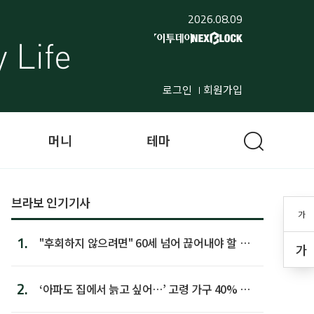
2026.08.09
로그인
회원가입
머니
테마
브라보 인기기사
가
1.
"후회하지 않으려면" 60세 넘어 끊어내야 할 사
가
람 1위
2.
‘아파도 집에서 늙고 싶어…’ 고령 가구 40% 노
후 주택이라 어...