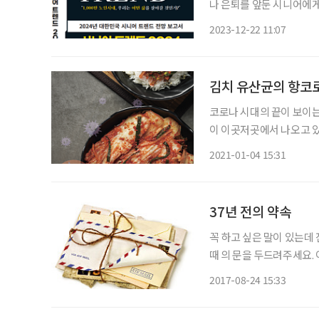
나 은퇴를 앞둔 시니어에게
그런 이들을 위한 책 ‘시니
2023-12-22 11:07
(Re Design), 우선순위를 
김치 유산균의 항코
코로나 시대의 끝이 보이는
이 이곳저곳에서 나오고 있
아니라고 입을 모은다. 백신이 코로나를 진정시키는 효과를 보이려면 인구의 70% 정도가 접
2021-01-04 15:31
종되어야 가능하다는 게 
37년 전의 약속
꼭 하고 싶은 말이 있는데 
때 의 문을 두드려주세요. 이번 호에는 최학 소설가께서 故김용덕 교수님께 쓴 글을 보내주셨
습니다. 김 교수님. 참으로 오랜만에 인사 올립니다. 40년 가까운 세월을 흘려보내면서, 더러
2017-08-24 15:33
예전 초등학교 시절의 방