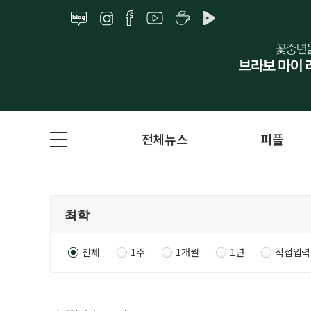
전체뉴스
피플
전체
1주
1개월
1년
직접입력