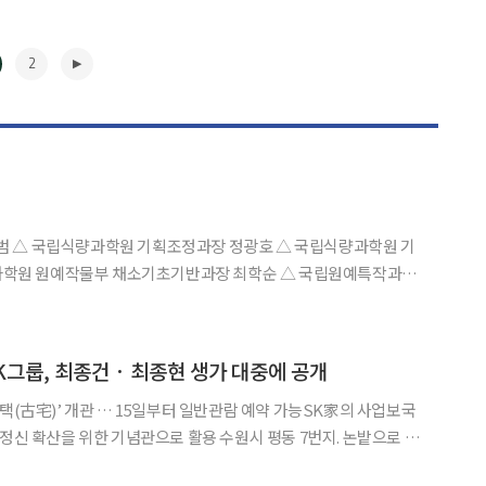
2
범 △ 국립식량과학원 기획조정과장 정광호 △ 국립식량과학원 기
학원 원예작물부 채소기초기반과장 최학순 △ 국립원예특작과학
원 인삼특작부 특용작물재배과장 박부희 △ 국립축산과학원 축산자
▶
K그룹, 최종건 · 최종현 생가 대중에 공개
고택(古宅)’ 개관 … 15일부터 일반관람 예약 가능SK家의 사업보국
위한 기념관으로 활용 수원시 평동 7번지. 논밭으로 둘
. 1926년 최종건 SK 창업회장이, 1929년 최종현 선대회장이 태어나