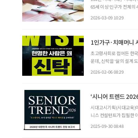
65세 이상 인구가 전체의 
매 환자가 보유한 자산, 이른
2026-03-09 10:29
2050년에는 488조 원으
1인가구·치매머니 시
초고령사회로 접어든 한국
운데, 신탁을 ‘삶의 설계
카데미: 밀레니얼·반려동물
2026-02-06 08:29
한 사람은 왜 신탁을 선택
‘시니어 트렌드 202
시대고시기획(시대교육)이 1
니스 컨설턴트가 집필한 이
는 인구구조 전환을 배경으로, A
2025-09-30 08:48
붐 세대를 ‘리셋 제너레이