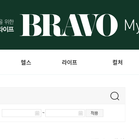
헬스
라이프
컬처
~
적용