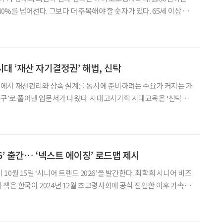
40%를 넘어선다. 그보다 더 주목해야 할 숫자가 있다. 65세 이상 치
바 '치매머니'가 2023년 기준 약 170조 원이다. GDP의 7%다.
로 3배 가까이 불어날 전
대 ‘재산 자기결정권’ 해법, 신탁
에서 재산관리와 상속 설계를 동시에 준비하려는 수요가 커지는 가
 도구’로 풀어낸 입문서가 나왔다. 시대고시기획 시대교육은 ‘신탁아
·ESG를 아우르는 100세 시대 신탁 교과서’라는 콘셉트로 ‘현명
할까?’(최학희·김수연 지음)를 발행한다고 지난 5일 밝혔다.
6’ 출간… ‘넥스트 에이징’ 로드맵 제시
0월 15일 ‘시니어 트렌드 2026’을 발간한다. 최학희 시니어 비즈
 책은 한국이 2024년 12월 초고령사회에 공식 진입한 이후 가속되
I 시대 ‘넥스트 에이징’ 전략을 체계화했다. 전반부는 베이비
션’으로 규정하고 은퇴 리스크 구간 관리