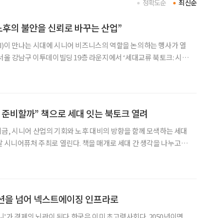
정확도순
최신순
노후의 불안을 신뢰로 바꾸는 산업”
)이 만나는 시대에 시니어 비즈니스의 역할을 논의하는 행사가 열
 서울 강남구 이투데이빌딩 19층 라운지에서 ‘세대교류 북토크: 시니
개최했다. 이 행사는 이투데이피엔씨가 후원했다. 신동민 이투데
서 “시니어퓨처는 세대와 산업을 연결하며 시니어 비즈니
 준비할까” 책으로 세대 잇는 북토크 열려
금, 시니어 산업의 기회와 노후 대비의 방향을 함께 모색하는 세대
달 시니어퓨처 주최로 열린다. 책을 매개로 세대 간 생각을 나누고,
영할 것인지 함께 고민해보자는 취지다. 시니어퓨처는 다음
이빌딩 19층 라운지에서 ‘세대교류 북토크: 시니어 산
오션을 넘어 넥스트에이징 인프라로
 된다 한국은 이미 초고령사회다. 2050년이면