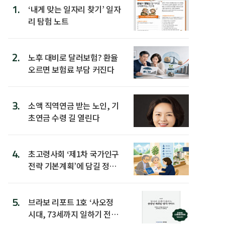
1.
‘내게 맞는 일자리 찾기’ 일자
리 탐험 노트
2.
노후 대비로 달러보험? 환율
오르면 보험료 부담 커진다
3.
소액 직역연금 받는 노인, 기
초연금 수령 길 열린다
4.
초고령사회 ‘제1차 국가인구
전략 기본계획’에 담길 정책
은
5.
브라보 리포트 1호 ‘사오정
시대, 73세까지 일하기 전략’