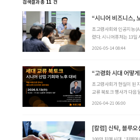
검색결과 총
11
건
“시니어 비즈니스, 
초고령사회와 인공지능(AI
렸다. 시니어퓨처는 13일
어 산업 기회와 노후 대비’를 
2026-05-14 08:44
이피엔씨 대표는 인사말에
“고령화 시대 어떻게
초고령사회가 현실이 된 지
교류 북토크 행사가 다음 
초고령사회를 어떻게 준비하고 운
2026-04-21 06:00
달 13일 오후 3시 이투데
[칼럼] 신탁, 블루
100만 치매 시대, '치매머니'가 경제의 뇌관이