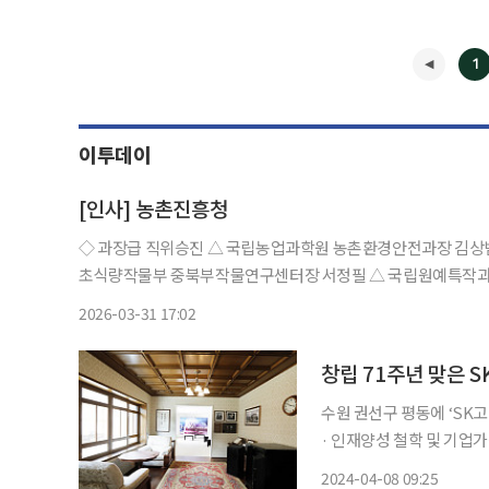
1
이투데이
[인사] 농촌진흥청
◇ 과장급 직위승진 △ 국립농업과학원 농촌환경안전과장 김상
초식량작물부 중북부작물연구센터장 서정필 △ 국립원예특작과
원 원예작물부 과수기초기반과장 김윤경 △ 국립원예특작과학
2026-03-31 17:02
원개발부 가
◀
창립 71주년 맞은 S
수원 권선구 평동에 ‘SK
· 인재양성 철학 및 기업가정신 확산을 
러 쌓인 23평 작은 한옥집
2024-04-08 09:25