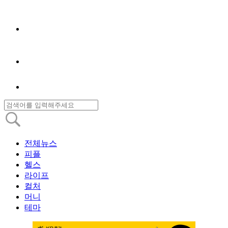
전체뉴스
피플
헬스
라이프
컬처
머니
테마