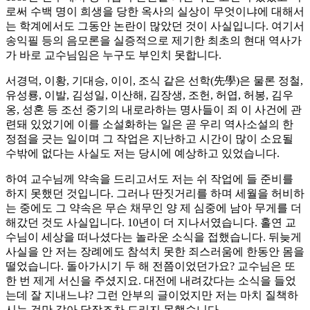
로써 수백 명이 희생을 당한 옥사의 실상이 무엇이냐에 대해서
는 학계에서도 그동안 논란이 많았던 것이 사실입니다. 여기서
송익필 등의 음모론을 실증적으로 제기한 최초의 현대 역사가
가 바로 교수님임은 누구도 부인치 못합니다.
서경덕, 이황, 기대승, 이이, 조식 같은 선학(先學)은 물론 정철,
유성룡, 이발, 김성일, 이산해, 김장생, 조헌, 허엽, 허봉, 김우
옹, 성혼 등 조선 중기의 내로라하는 명사들이 죄 이 사건에 관
련돼 있었기에 이를 소설화하는 일은 곧 우리 역사소설의 한
정점을 긋는 일이며 그 작업은 지난하고 시간이 많이 소요될
수밖에 없다는 사실도 저는 당시에 예상하고 있었습니다.
하여 교수님께 약속을 드리고서도 저는 쉬 작업에 들 준비를
하지 못했던 것입니다. 그러나 딴짓거리를 하며 세월을 허비하
는 중에도 그 약속은 무슨 채무인 양 제 심중에 남아 무게를 더
해갔던 것도 사실입니다. 10년이 더 지나서였습니다. 홀연 교
수님이 세상을 떠나셨다는 놀라운 소식을 접했습니다. 뒤늦게
사실을 안 저는 장례에도 참석치 못한 죄스러움에 한동안 몸을
떨었습니다. 돌아가시기 두 해 전쯤이었던가요? 교수님은 또
한 번 제게 서신을 주셨지요. 대전에 내려갔다는 소식을 들었
는데 잘 지내느냐? 그런 안부의 글이었지만 저는 마치 질책하
시는 것만 같아 답장조차 드리지 못했습니다.