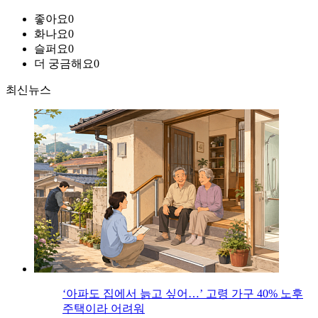
좋아요
0
화나요
0
슬퍼요
0
더 궁금해요
0
최신뉴스
‘아파도 집에서 늙고 싶어…’ 고령 가구 40% 노후
주택이라 어려워