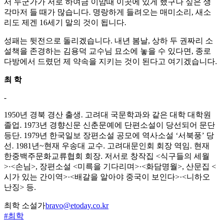
서 누군가가 저로 하여금 이맘때 이곳에 있게 했구나 싶은 생
각마저 들 때가 많습니다. 명랑하게 들려오는 매미소리, 새소
리도 제겐 16세기 말의 것이 됩니다.
성패는 뒷전으로 돌리겠습니다. 내년 봄날, 상하 두 권짜리 소
설책을 존경하는 김용덕 교수님 묘소에 놓을 수 있다면, 종로
다방에서 드렸던 제 약속을 지키는 것이 된다고 여기겠습니다.
최 학
-
1950년 경북 경산 출생. 고려대 국문학과와 같은 대학 대학원
졸업. 1973년 경향신문 신춘문예에 단편소설이 당선되어 문단
등단. 1979년 한국일보 장편소설 공모에 역사소설 ‘서북풍’ 당
선. 1981년~현재 우송대 교수. 고려대문인회 회장 역임. 현재
한중백주문화교류협회 회장. 저서로 창작집 <식구들의 세월
>·<손님>, 장편소설 <미륵을 기다리며>·<화담명월>, 산문집 <
시가 있는 간이역>·<배갈을 알아야 중국이 보인다>·<니하오
난징> 등.
최학 소설가
bravo@etoday.co.kr
#최학