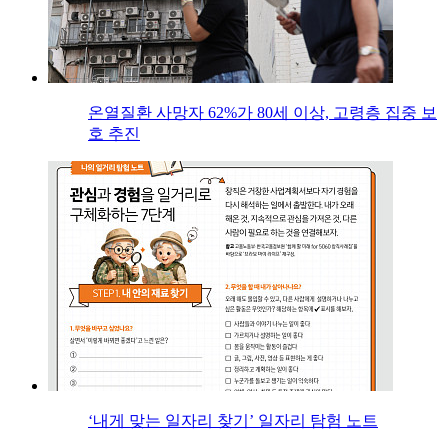
온열질환 사망자 62%가 80세 이상, 고령층 집중 보
호 추진
‘내게 맞는 일자리 찾기’ 일자리 탐험 노트