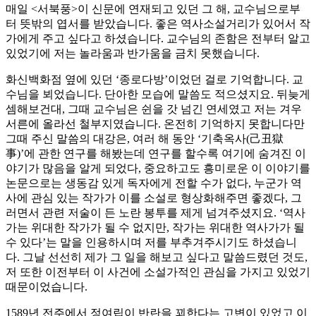
매일 <서북풍>이 신문에 연재되고 있던 그 해, 교수님으로부
터 뜻밖의 엽서를 받았습니다. 좋은 역사소설거리가 있어서 작
가에게 주고 싶다고 하셨습니다. 교수님의 존함은 전부터 알고
있었기에 저는 놀라움과 반가움을 금치 못했습니다.
화신백화점 옆에 있던 ‘종로다방’이었던 걸로 기억합니다. 교
수님을 뵈었습니다. 단아한 모습에 말씀도 적으셨지요. 뒤늦게
셈해보건대, 그때 교수님은 쉰을 갓 넘긴 연세였고 저는 겨우
서른에 올라선 철부지였습니다. 온전히 기억하지 못합니다만
그때 주신 말씀의 대강은, 여러 해 동안 ‘기축옥사(己丑獄
事)’에 관한 연구를 해봤는데 연구를 할수록 여기에 숨겨진 이
야기가 많음을 알게 되었다, 중요하고도 흥미로운 이 이야기를
논문으로는 생동감 있게 독자에게 전할 수가 없다, 누군가 역
사에 관심 있는 작가가 이를 소설로 형상화해주면 좋겠다, 그
러면서 관련 저술이 든 노란 봉투를 제게 넘겨주셨지요. ‘역사
가는 위대한 작가가 될 수 없지만, 작가는 위대한 역사가가 될
수 있다’는 말을 인용하시며 저를 부추겨주시기도 하셨습니
다. 그날 선선히 제가 그 일을 해보고 싶다고 말씀드렸던 것도,
저 또한 이전부터 이 사건에 소설가적인 관심을 가지고 있었기
때문이었습니다.
1589년 전주에서 정여립이 반란을 꾀한다는 고변이 있었고 이