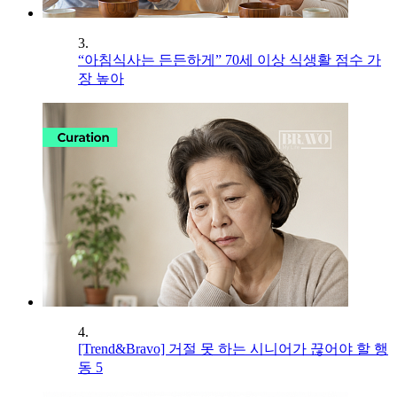
3.
“아침식사는 든든하게” 70세 이상 식생활 점수 가
장 높아
4.
[Trend&Bravo] 거절 못 하는 시니어가 끊어야 할 행
동 5