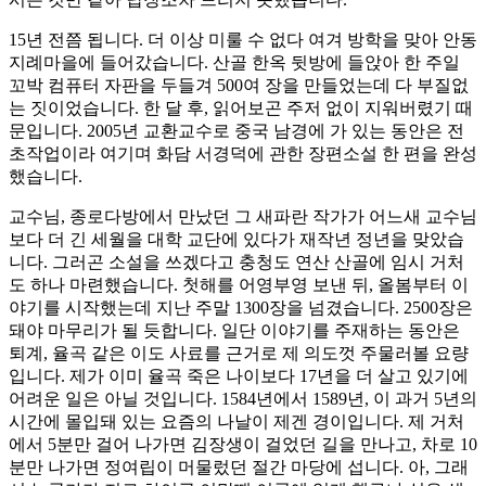
15년 전쯤 됩니다. 더 이상 미룰 수 없다 여겨 방학을 맞아 안동
지례마을에 들어갔습니다. 산골 한옥 뒷방에 들앉아 한 주일
꼬박 컴퓨터 자판을 두들겨 500여 장을 만들었는데 다 부질없
는 짓이었습니다. 한 달 후, 읽어보곤 주저 없이 지워버렸기 때
문입니다. 2005년 교환교수로 중국 남경에 가 있는 동안은 전
초작업이라 여기며 화담 서경덕에 관한 장편소설 한 편을 완성
했습니다.
교수님, 종로다방에서 만났던 그 새파란 작가가 어느새 교수님
보다 더 긴 세월을 대학 교단에 있다가 재작년 정년을 맞았습
니다. 그러곤 소설을 쓰겠다고 충청도 연산 산골에 임시 거처
도 하나 마련했습니다. 첫해를 어영부영 보낸 뒤, 올봄부터 이
야기를 시작했는데 지난 주말 1300장을 넘겼습니다. 2500장은
돼야 마무리가 될 듯합니다. 일단 이야기를 주재하는 동안은
퇴계, 율곡 같은 이도 사료를 근거로 제 의도껏 주물러볼 요량
입니다. 제가 이미 율곡 죽은 나이보다 17년을 더 살고 있기에
어려운 일은 아닐 것입니다. 1584년에서 1589년, 이 과거 5년의
시간에 몰입돼 있는 요즘의 나날이 제겐 경이입니다. 제 거처
에서 5분만 걸어 나가면 김장생이 걸었던 길을 만나고, 차로 10
분만 나가면 정여립이 머물렀던 절간 마당에 섭니다. 아, 그래