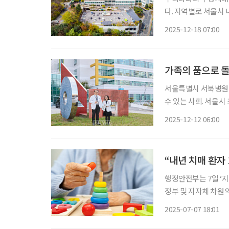
다. 지역별로 서울시 
로 노인성 질환에 대
2025-12-18 07:00
환자를 위한 공공의료
가족의 품으로 돌
서울특별시 서북병원 이창규 원장, 송은향 
수 있는 사회. 서울
원은 그 가능성을 보
2025-12-12 06:00
하고, 가정과 지역사
“내년 치매 환자
행정안전부는 7일 ‘지
정부 및 지자체 차원의 대응 현황을 소개했다.
학조사 및 실태조사’에
2025-07-07 18:01
을 통계청 장래인구 추