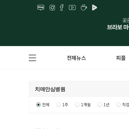
전체뉴스
피플
전체
1주
1개월
1년
직