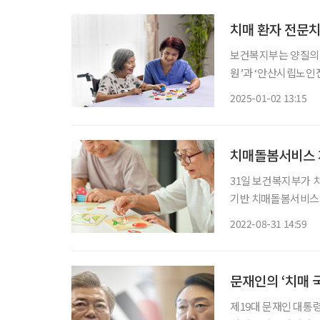
치매 환자 전문치
보건복지부는 양질의 
원’과 ‘안산시립노인전문병
자 전용병동 등 치매
2025-01-02 13:15
색채 등을 이용한 환경
치매돌봄서비스 개
31일 보건복지부가 
기반 치매돌봄서비스 고도화를 위한
수요자(치매환자 가족
2022-08-31 14:59
서비스 강화를 위해 
문재인의 ‘치매 
제19대 문재인 대통