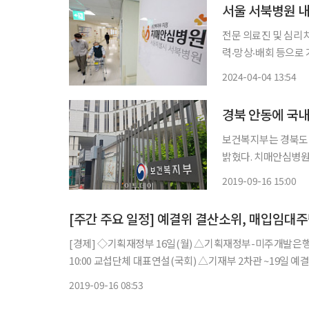
서울 서북병원 내
전문 의료진 및 심리치료
력‧망상‧배회 등으로
문적인 서비스를 제공
2024-04-04 13:54
이 생기는 것은 이번
경북 안동에 국내
보건복지부는 경북도
밝혔다. 치매안심병원은 폭력·망상 등 행동심리증상(BPSD)이 있는 치매환자를 전문적으로
치료·관리할 수 있는 병
2019-09-16 15:00
동안 치매환자는 종합
[경제] ◇기획재정부 16일(월) △기획재정부-미주개발은행(IDB) 채용설명회 개최 17일(화) △부총리 08:30 국무회의(서울청사),
10:00 교섭단체 대표연설(국회) △기재부 2차관 ~19일 
18일(수) △부총리 10:00 교섭단체 대표연설
2019-09-16 08:53