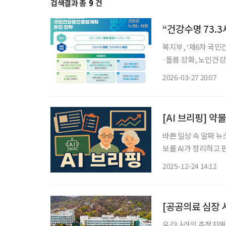
검색결과 총
9
건
“건강수명 73.3
복지부, ‘제6차 국
·돌봄 강화, 노인건강
‘모든 사람이 평생 
2026-03-27 20:07
를 핵심 목표로 제시한
[AI 브리핑] 
바쁜 일상 속 알짜 뉴
보를 AI가 정리하고 편집국 기자가
능성 열렸다 한림대
2025-12-24 14:12
인 물질인 아밀로이드
[공공의료 심장 
우리나라의 추정치매환자