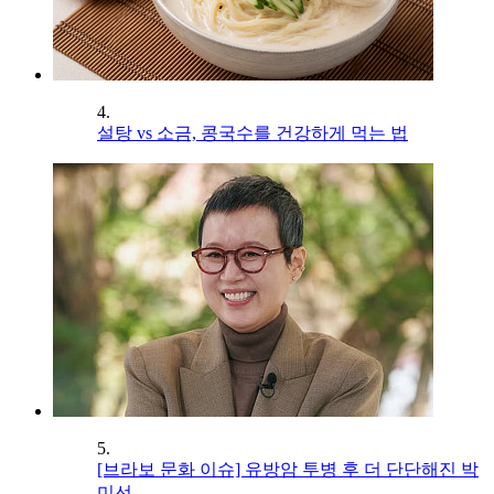
4.
설탕 vs 소금, 콩국수를 건강하게 먹는 법
5.
[브라보 문화 이슈] 유방암 투병 후 더 단단해진 박
미선