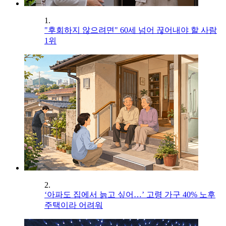
1.
"후회하지 않으려면" 60세 넘어 끊어내야 할 사람
1위
2.
‘아파도 집에서 늙고 싶어…’ 고령 가구 40% 노후
주택이라 어려워