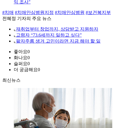
익 조사"
#치매
#치매안심병원지정
#치매안심병원
#보건복지부
전혜정 기자의 주요 뉴스
⌞
재취업부터 창업까지, 상담받고 지원하자
⌞
고령자 “73.6세까지 일하고 싶다”
⌞
팔자주름 생겨 고민이라면 지금 해야 할 일
좋아요
0
화나요
0
슬퍼요
0
더 궁금해요
0
최신뉴스