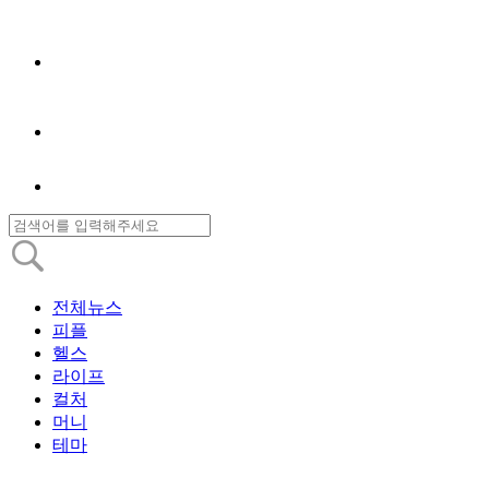
전체뉴스
피플
헬스
라이프
컬처
머니
테마