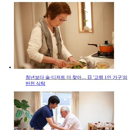
청년보다 술·디저트 더 찾아… 日 '고령 1인 가구'의
반전 식탁