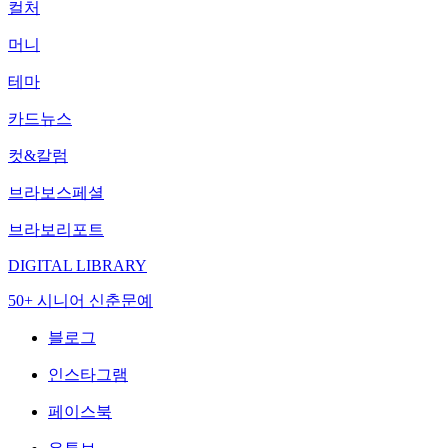
컬처
머니
테마
카드뉴스
컷&칼럼
브라보스페셜
브라보리포트
DIGITAL LIBRARY
50+ 시니어 신춘문예
블로그
인스타그램
페이스북