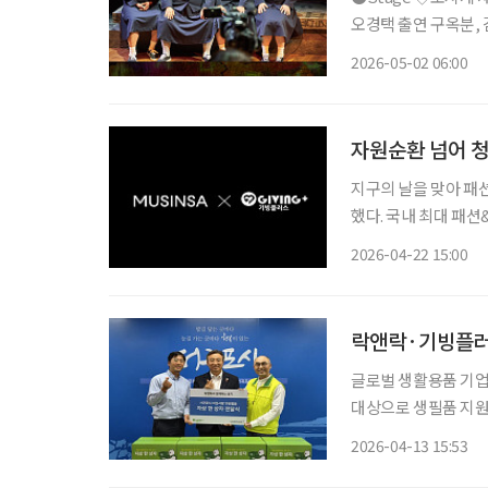
오경택 출연 구옥분, 김
지컬 ‘오지게 재밌는
2026-05-02 06:00
곡 가시나들’과 에세
자원순환 넘어 청
지구의 날을 맞아 패
했다. 국내 최대 패
진하는 ‘무한대 프로젝트’다. 이번 프로젝트는 생산과 유통 과정에서 
2026-04-22 15:00
플 원단을 자원화해 
락앤락·기빙플러스
글로벌 생활용품 기업
대상으로 생필품 지원
라는 점에서 의미를 더한다. 13일 기빙플러스에 따르면 양사는 최근 서
2026-04-13 15:53
발적 상생 협력) 한 상