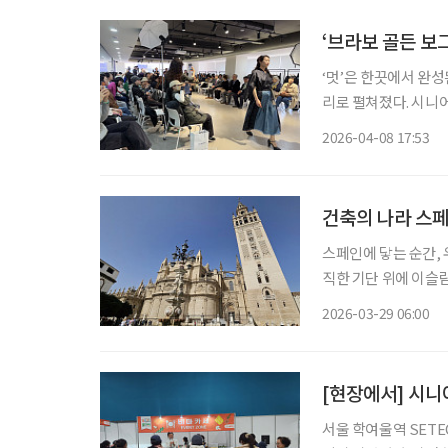
‘브라보 골든 보그
‘멋’은 한끗에서 완성
리로 펼쳐졌다. 시니어 매거진 ‘브라보 마이 라이프’가 주최한 ‘브라보 골든 보그 2026’이 8일
서울 강남구 이투데이
2026-04-08 17:53
라이프스타일 행사로,
건축의 나라 스
스페인에 닿는 순간, 
직한 기단 위에 이슬
시간의 탑과 같다. 
2026-03-29 06:00
[현장에서] 시니
서울 학여울역 SET