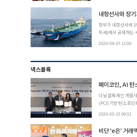
내항선사와 장기
정부가 내항선사와 3
득세)에서 공제하는 
정적인 공급망을 구축하기 위한 조치다. 해양수산
2026-08-07 11:00
칙'을 정비해 내항 우
넥스블록
페이코인, AI 
다날 블록체인 계열사
(PCI) 기반 탄소포인
협약은 페이코인 결제
2026-05-15 09:31
친환경 활동 데이터를
비단 ‘e은’ 거래