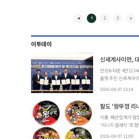
1
2
3
4
이투데이
신세계사이먼, 대
안심뉴타운 4만113
울렛 추진 신세계사이먼이 대구 안심뉴타운에 국내 광역시권 최초의 '도심형 프리미엄 아울
렛'을 선보인다. 이르
2026-08-07 13:18
◀
식품·패션업계가 협업
'리니지 클래식'과 
거'를 재출시했다. 
2026-08-07 11:00