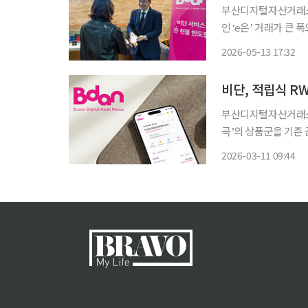
부산디지털자산거래소의
인 ‘e은’ 거래가 큰 폭으로 증가했다. 13일 비단에 따르면
으로, 지난해 같은 기간
2026-05-13 17:32
수준이다. 비단
비단, 적립식 R
부산디지털자산거래소 
곡’의 상품군을 기존 금·은에
비스에 플래티넘과 팔
2026-03-11 09:44