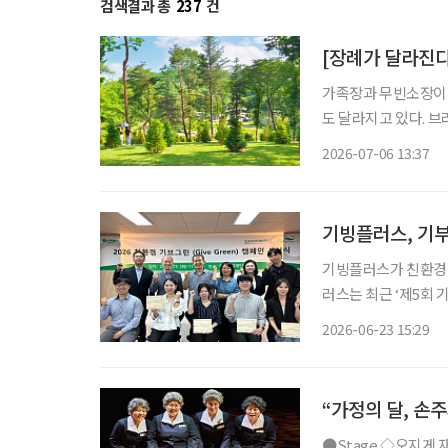
검색결과 총
237
건
[장례가 달라진다
가족장과 무빈소장이 
도 달라지고 있다. 브
에서는 강원 횡성 하
2026-07-06 13:37
기빙플러스, 기
기빙플러스가 친환경 자원
러스는 최근 ‘제5회
시상식을 진행했다고 23일 밝혔다. 기브그린 캠페인은 
2026-06-23 15:29
장에서 판매하고, 이
“가정의 달, 손
●Stage ◇오지게 재밌는 가시나들 일정 5월 15일 ~ 6월 28일 장소 국립극장 하늘극장 연출