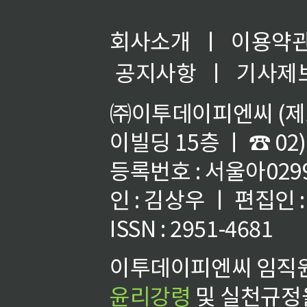
회사소개
ㅣ
이용약
공지사항
ㅣ
기사제
㈜이투데이피엔씨 (제호
이빌딩 15층 ㅣ ☎ 02)
등록번호 : 서울아02992
인 : 김상우 ㅣ 편집인
ISSN : 2951-4681
이투데이피엔씨 임직원
윤리강령
및 실천규정을