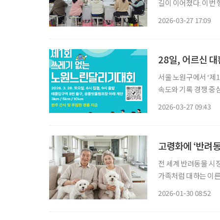
길이 이어졌다. 이번
지 함께 제시하는 구조
2026-03-27 17:09
설명회, 투자상담 프
28일, 어르신 
서울 노원구에서 ‘제
속도와 기록 경쟁 중심
이다. 대회는 28일 
2026-03-27 09:43
구역 인근에 집결해 출
고령화에 ‘반려동
전 세계 반려동물 시장
가족처럼 대하는 이른바 
물 산업이 고령화 사회의 새
2026-01-30 08:52
업체 퓨처마켓인사이트(Fu