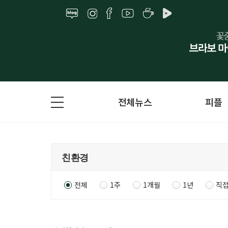
전체뉴스
피플
전체
1주
1개월
1년
직