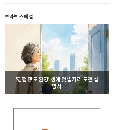
발간
브라보 스페셜
‘경험 無도 환영’ 생애 첫 일자리 도전 설
명서