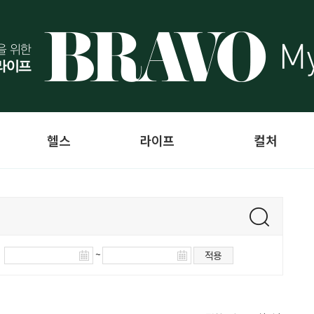
헬스
라이프
컬처
~
적용