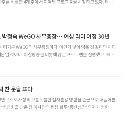
주를 비롯한 4개 주에서 지역별 프로그램을 시행하고 있다. 캐나
가 나이, 민족, 인종, 성별 또는 능력에 관계없이 존중받고 높은
적 커뮤니티를 조성하는 데에 목적이 있다. 앞으로 살펴볼
박정숙 WeGO 사무총장… 여성 리더 여정 30년
시티기구 WeGO의 사무총장이다. 어딘가 낯이 익은 것 같다면 아마
문일 것이다. 아침방송을 비롯해 많은 프로그램을 진행했고, MBC
역할로 출연하기도 했다. 어느 순간부터 방송에서 보이지 않았던 이유
길에 올랐기 때문이다. 무엇이 그녀를 떠나게 만들었
 꽉 찬 운을 뜨다
장연구소 이사장의 오톨도톨한 점자혼용 명함을 손끝으로 더듬어본
상생 염원을 담은 정 이사장의 평생 화두 ‘동반성장’ 의지가 명함에
 일생은 동반성장이란 궤적을 따라 굵고 길게 이어지고 있다. 관악구
에서 그를 만나 참 좋은 시절, 그때는 그랬지 추억 속 이야기를