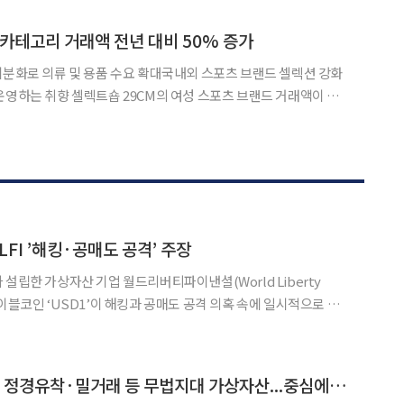
 보건대학원 봉수환 박사과정으로 구성된 공동 연구팀
 카테고리 거래액 전년 대비 50% 증가
세분화로 의류 및 용품 수요 확대국내외 스포츠 브랜드 셀렉션 강화
 러닝 트렌드가 이어지며 1월부터 6월까지 러닝 의류와
LFI ’해킹·공매도 공격’ 주장
설립한 가상자산 기업 월드리버티파이낸셜(World Liberty
의 스테이블코인 ‘USD1’이 해킹과 공매도 공격 의혹 속에 일시적으로 페
었다. 24일(현지시간) WLFI는 공식 소셜미디
세력, 인플루언서들이 USD1과 WLFI
[트럼프발 코인패권] 정경유착·밀거래 등 무법지대 가상자산...중심에는 트럼프家