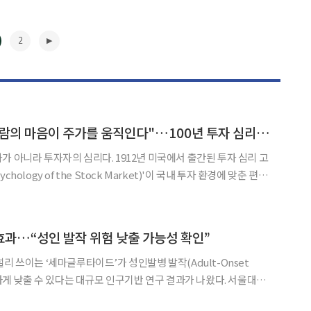
2
[신간] "숫자보다 사람의 마음이 주가를 움직인다"…100년 투자 심리 고전, 한국 시장 언어로 돌아오다
심리다. 1912년 미국에서 출간된 투자 심리 고
hology of the Stock Market)'이 국내 투자 환경에 맞춘 편역
 움직이는 근본 원인을 기업 실적이나 경제지표보다 투자자의 심리
경제학이 정립되기 이전 투자 심리의 본질을
▶
과…“성인 발작 위험 낮출 가능성 확인”
리 쓰이는 ‘세마글루타이드’가 성인발병 발작(Adult-Onset
하게 낮출 수 있다는 대규모 인구기반 연구 결과가 나왔다. 서울대병
·신경과 장윤혁·이순태 교수, 미국 컬럼비아대 내과 은용 교수,