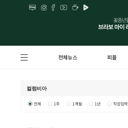
전체뉴스
피플
전체
1주
1개월
1년
직접입력