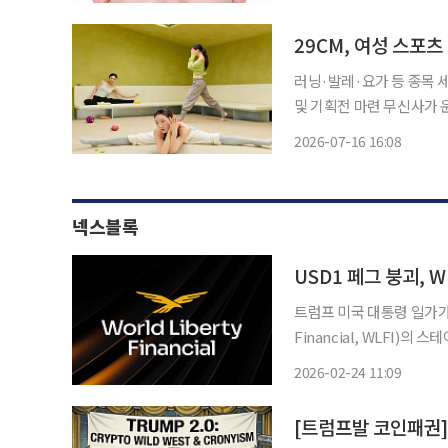
하버드대 T.H. Chan
29CM, 여성 스포츠
러닝·발레·요가 등 종목 
및 기획전 마련 무신사가 운영하는 취향 셀렉트숍 29CM의 여성 스포츠 브랜드 거래액이 크
게 늘었다. 29CM는 16일 여성 스포츠 카테고리의 최근 3개월 간 거래액이 전년 동기 대비
2026-07-16 16:08
50% 증가했다고 밝혔다.
넥스블록
USD1 페그 붕괴, W
트럼프 미국 대통령 일가가 
Financial, WLFI)
그(고정 가치)를 이탈하는 등 시장 변동성을 겪
2026-02-24 11:09
어를 통해 “해커와 공매도 