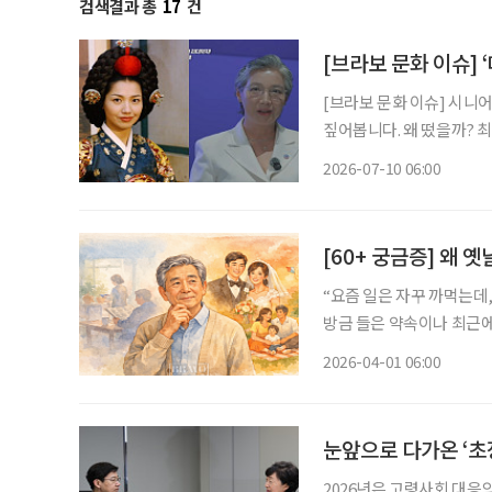
검색결과 총
17
건
[브라보 문화 이슈] 
[브라보 문화 이슈] 시니
짚어봅니다. 왜 떴을까? 최근 박정숙 서울시여성가족재단 대표이사가 유튜브 채널 ‘조은주의
Q’에 출연하며 화제를 모
2026-07-10 06:00
깊은 인상을 남겼던 배우가
[60+ 궁금증] 왜 
“요즘 일은 자꾸 까먹는데,
방금 들은 약속이나 최근에
적인 장면까지 생생하게 기
2026-04-01 06:00
닐까’ 하는 걱정이 들기도
눈앞으로 다가온 ‘초
2026년은 고령사회 대응