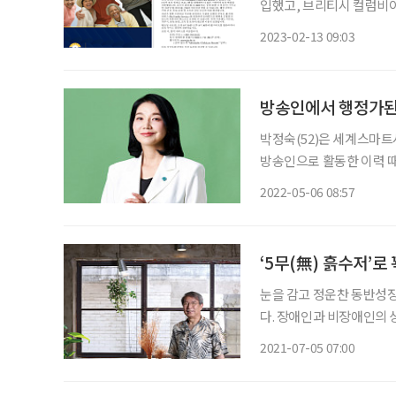
입했고, 브리티시 컬럼비아
다의 고령친화정책은 거주자
2023-02-13 09:03
삶의 질을 누리는 고령친화
방송인에서 행정가된 
박정숙(52)은 세계스마트
방송인으로 활동한 이력 때
드라마 ‘대장금’에 중전 
2022-05-06 08:57
는 그녀가 돌연 미국 유학
‘5무(無) 흙수저’로
눈을 감고 정운찬 동반성
다. 장애인과 비장애인의 
도 아로새겨져 있다. 그의
2021-07-05 07:00
신림동의 ‘동반성장연구소’