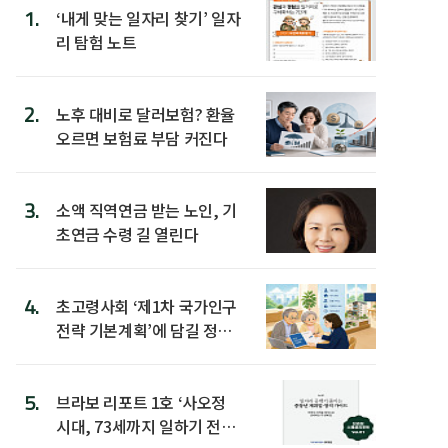
1.
‘내게 맞는 일자리 찾기’ 일자
리 탐험 노트
2.
노후 대비로 달러보험? 환율
오르면 보험료 부담 커진다
3.
소액 직역연금 받는 노인, 기
초연금 수령 길 열린다
4.
초고령사회 ‘제1차 국가인구
전략 기본계획’에 담길 정책
은
5.
브라보 리포트 1호 ‘사오정
시대, 73세까지 일하기 전략’