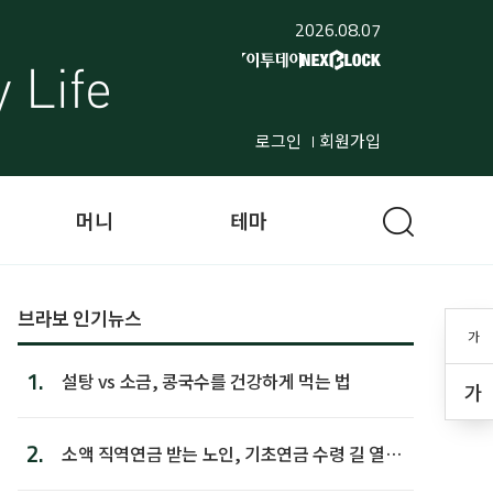
2026.08.07
로그인
회원가입
머니
테마
브라보 인기뉴스
가
1.
설탕 vs 소금, 콩국수를 건강하게 먹는 법
가
2.
소액 직역연금 받는 노인, 기초연금 수령 길 열린
다