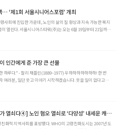
… ‘제1회 서울시니어스포럼’ 개최
사회에 진입한 가운데, 노인의 삶의 질 향상과 지속 가능한 복지
는 6월 19일부터 21일까지
벤션센터에서 ‘제1회 서울시니어스포럼’을 개최한다고 30일 밝혔
d Vision in Later Life
신이 인간에게 준 가장 큰 선물
- 찰리 채플린(1889~1977) 우하하하하하하하! 한 번
분, 일단 웃고 이야기 시작하겠습니다. 웃을 일이 없다고요?
요? 걱정이 태산인데 웃음이 나오냐고요? 그러니까 웃어야 합니다.
그럼에도 웃어
[노인돌봄, 지역사회가 열쇠다④] 노인 혐오 열쇠로 ‘다양성’ 내세운 캐나다
령친화적 지역사회를 표방했다. WHO의 고령친화도시는 2007년 도