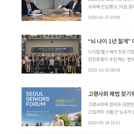
사회에 진입했고, 다음 달
점을 맞이하기 때문입니다.
2026-02-27 07:00
주거 등 사회 시스템 전
“뇌 나이 1년 젊게”
디지털 헬스케어 전문기업
업진흥원이 추진하는 ‘한국
는 초고령사회의 핵심 과제
2025-10-15 08:58
고령사회 해법 찾기
고령사회에 접어든 대한민국 노인
21일까지 사흘간 ‘노후의 삶과 비전(Life and Vision in Later Life)’을 주제로 전북고창 웰파
크호텔 컨벤션홀에서 ‘제1회 서울시니
2025-06-18 15:11
최하고, 김정배 휘문의숙 