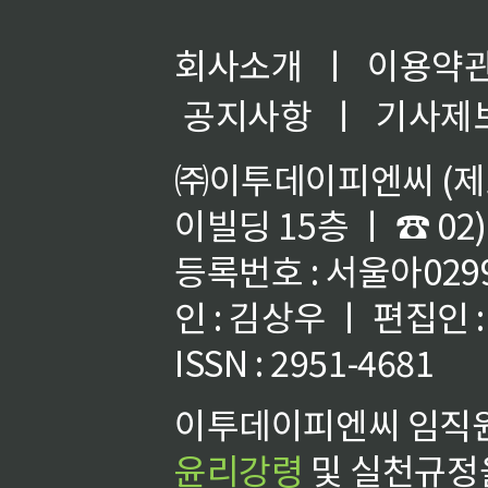
회사소개
ㅣ
이용약
공지사항
ㅣ
기사제
㈜이투데이피엔씨 (제호
이빌딩 15층 ㅣ ☎ 02)
등록번호 : 서울아02992
인 : 김상우 ㅣ 편집인
ISSN : 2951-4681
이투데이피엔씨 임직원
윤리강령
및 실천규정을