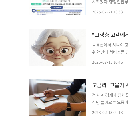
시작했다. 행정안전부에 따르면 이날 오전 9시부터 신용·체크카드, 모바일·카드형 지역사랑
상품권 등을 통해 소비쿠
2025-07-21 13:33
부터 10월 31일까지
“고령층 고객에게
금융권에서 시니어 고
위한 안내 서비스를 강화해 관심을 끌고 있
만 65세 이상 고객을 위한 
2025-07-15 10:46
만을 위한 전용 전화
고금리·고물가 시
전 세계 경제가 침체
식만 들려오는 요즘이
해 알아보자. 1 ‘호시탐탐’ 금리 높은 상품 노리고 있다면 파킹 통장 주차장에 잠깐 차를 대듯
2023-02-13 09:13
목돈을 은행에 ‘파킹’(