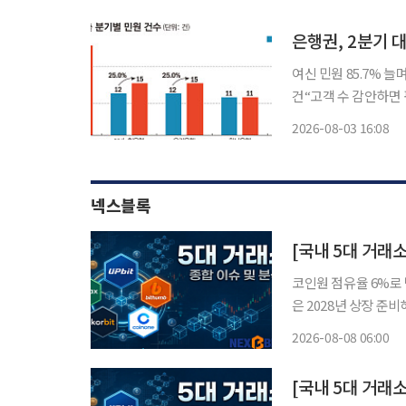
래를 이
은행권, 2분기 
여신 민원 85.7% 늘
건“고객 수 감안하면 평균 수준”⋯3분
2분기 대출 관련 민원
2026-08-03 16:08
었으나 여신(대출) 
넥스블록
[국내 5대 거래
코인원 점유율 6%로 
은 2028년 상장 준비해
요 가상자산거래소 경쟁
2026-08-08 06:00
업, 실명계좌 제휴 안