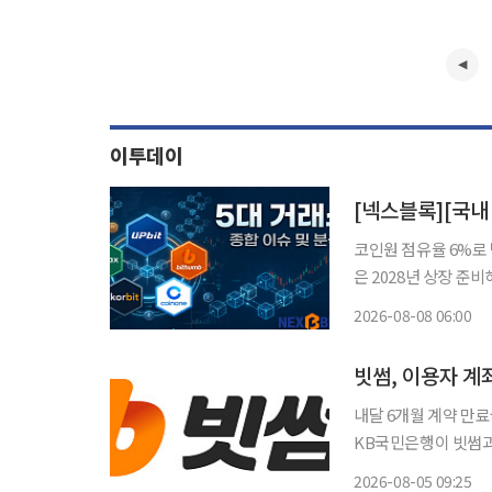
이투데이
코인원 점유율 6%로 
은 2028년 상장 준비해
요 가상자산거래소 경쟁
2026-08-08 06:00
업, 실명계좌 제휴 안
빗썸, 이용자 계
내달 6개월 계약 만
KB국민은행이 빗썸과
이 성사되면 빗썸 이
2026-08-05 09:25