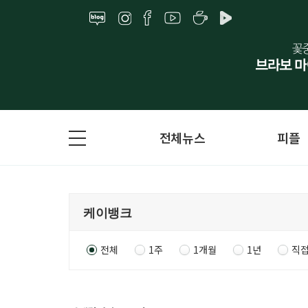
전체뉴스
피플
전체
1주
1개월
1년
직