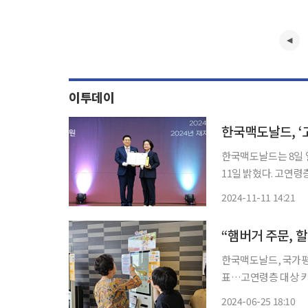
이투데이
한국맥도날드, ‘
한국맥도날드는 8일 
11일 밝혔다. 고연령층
평생학습대상은 대한민
2024-11-11 14:21
회 각계각층의 평생학
주
한국맥도날드, 국가평
표…고연령층 대상 키오스크 사용법 
도 못 냈었는데 앞으론 혼자서도 주문할
2024-06-25 18:10