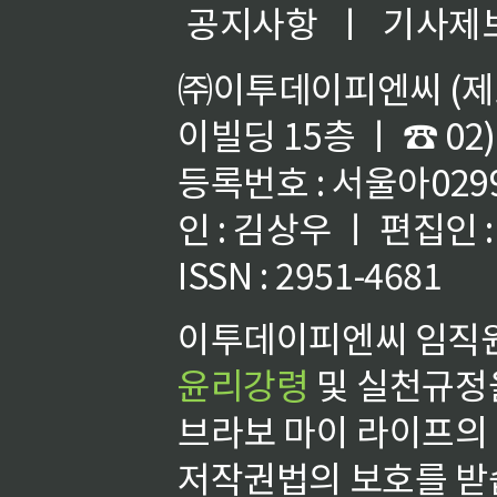
공지사항
ㅣ
기사제
㈜이투데이피엔씨 (제호
이빌딩 15층 ㅣ ☎ 02)
등록번호 : 서울아02992
인 : 김상우 ㅣ 편집인
ISSN : 2951-4681
이투데이피엔씨 임직원
윤리강령
및 실천규정을
브라보 마이 라이프의
저작권법의 보호를 받