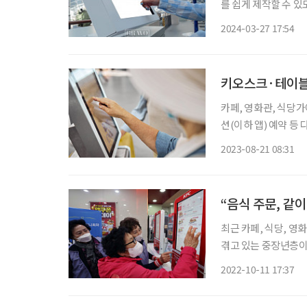
를 쉽게 제작할 수 있
오스크 UI 가이드 원
2024-03-27 17:54
영사 등이 별도의 비용
키오스크·테이블
카페, 영화관, 식당가
션(이하 앱) 예약 등
가와 부족한 인력 탓
2023-08-21 08:31
한숨 돌리게 되었지만
“음식 주문, 같
최근 카페, 식당, 
겪고 있는 중장년층이
중 ‘키오스크를 한 번도 
2022-10-11 17:37
높아질수록 키오스크