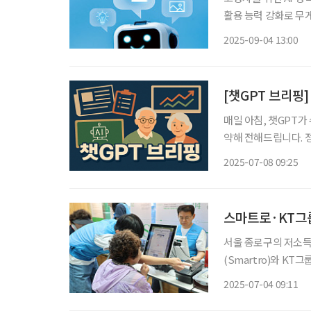
활용 능력 강화로 무
를 줄이고 고령층이 A
2025-09-04 13:00
령 직속 국정기획위원회
[챗GPT 브리핑]
매일 아침, 챗GPT가
약해 전해드립니다. 정책, 복지
뉴스 ◆한국도로교통공단, ‘고령자 교통안전’ 공모전 개최 한국도로교통공단은 경찰청과 함
2025-07-08 09:25
께 고령자 교통안전에 
서울 종로구의 저소득
(Smartro)와 K
‘사랑해 빨간밥차’ 
2025-07-04 09:11
활동을 