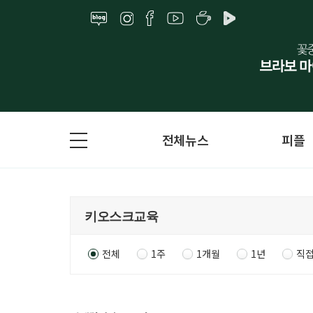
전체뉴스
피플
전체
1주
1개월
1년
직