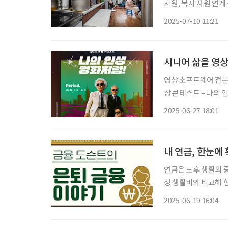
지원, 복지 자원 연
하는 ‘노인맞춤돌봄서비
2025-07-10 11:21
이 제도의 전신은 20
시니어 삶을 영상
영상 소프트웨어 전문
상 콘테스트 – 나의 
되며, 연령에 관계없이
2025-06-27 18:01
퍼니가 주최하고, 알
내 연금, 한눈에
연금은 노후 생활의 
상 생활비와 비교해 
다. 연금이 통장으로
2025-06-19 16:04
가 버린다면 곤란해질 