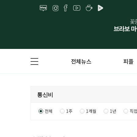
전체뉴스
피플
전체
1주
1개월
1년
직