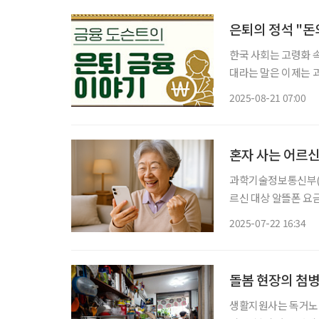
은퇴의 정석 "돈
한국 사회는 고령화 속
대라는 말은 이제는 
제생활의 시작점으로 인식해야 한다. 지금까지 전통적
2025-08-21 07:00
려오면서 안정적으로 
혼자 사는 어르신
과학기술정보통신부(이
르신 대상 알뜰폰 요
다. 이 사업은 고령
2025-07-22 16:34
비 부담을 덜어주기 
돌봄 현장의 첨병
생활지원사는 독거노인