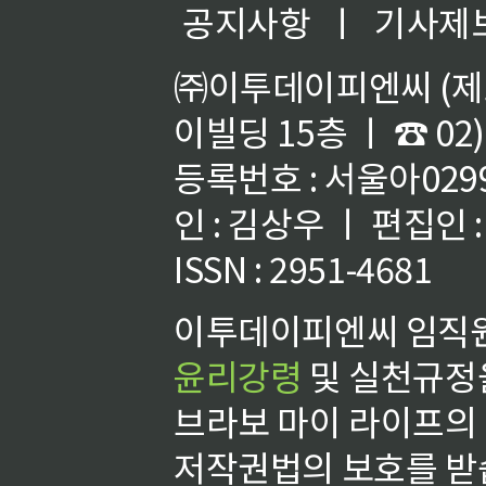
공지사항
ㅣ
기사제
㈜이투데이피엔씨 (제호
이빌딩 15층 ㅣ ☎ 02)
등록번호 : 서울아02992
인 : 김상우 ㅣ 편집인
ISSN : 2951-4681
이투데이피엔씨 임직원
윤리강령
및 실천규정을
브라보 마이 라이프의
저작권법의 보호를 받