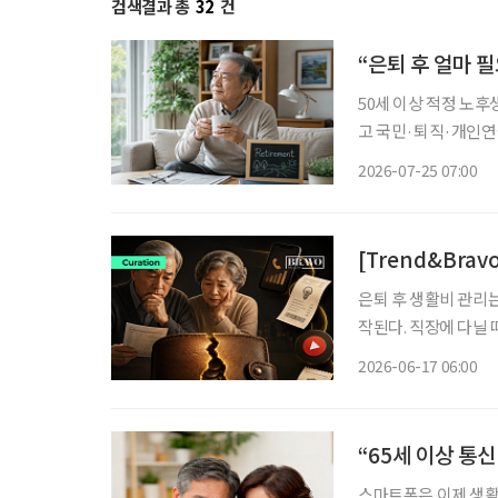
검색결과 총
32
건
“은퇴 후 얼마 
50세 이상 적정 노후
고 국민·퇴직·개인연
의 생활비’ 계산 중요 100세 시대를 맞아 은퇴를 앞둔 중장년층의 가장 큰 고민 중 하나는 ‘노
2026-07-25 07:00
후에 한 달에 얼마가
[Trend&Bra
은퇴 후 생활비 관리는
작된다. 직장에 다닐 
출도 은퇴 이후에는 고정비 부담으로 
2026-06-17 06:00
카드 결제로 빠져나간다
“65세 이상 통
스마트폰은 이제 생활