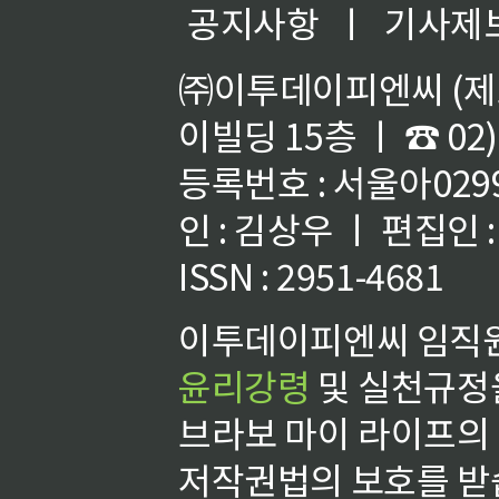
공지사항
ㅣ
기사제
㈜이투데이피엔씨 (제호
이빌딩 15층 ㅣ ☎ 02)
등록번호 : 서울아02992
인 : 김상우 ㅣ 편집인
ISSN : 2951-4681
이투데이피엔씨 임직원
윤리강령
및 실천규정을
브라보 마이 라이프의
저작권법의 보호를 받