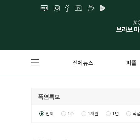
전체뉴스
피플
전체
1주
1개월
1년
직