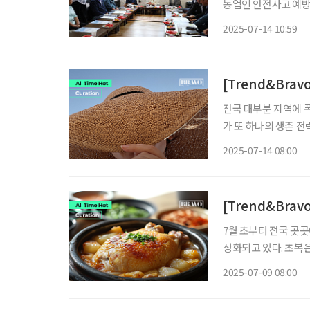
농업인 안전사고 예방과 농축산물 수급 
은 최근 장마가 끝나고 전
2025-07-14 10:59
현재까지 논밭과 비닐
[Trend&Bra
전국 대부분 지역에 
가 또 하나의 생존 전
도 차이가 일상 속 체
2025-07-14 08:00
자주 발생하는 만큼 옷
[Trend&Bra
7월 초부터 전국 곳
상화되고 있다. 초복은
있는 분위기다. 올해 
2025-07-09 08:00
점에 맞춰, 더위를 이