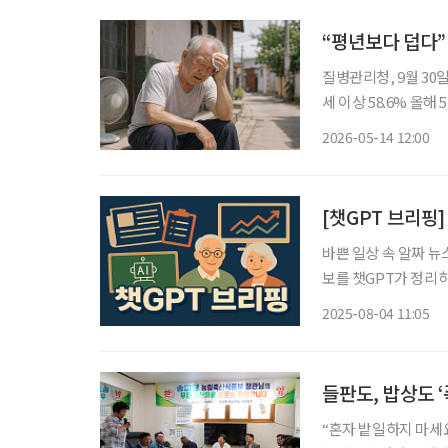
“평년보다 덥다”
질병관리청, 9월 30
세 이상 58.6% 올해 5~7
더울 것으로 예보되면서 고령
2026-05-14 12:00
르면 이달 15일부터 
[챗GPT 브리핑]
바쁜 일상 속 알짜 뉴
보를 챗GPT가 정리하고 편집국 
“조기 개입 절실” 최
2025-08-04 11:05
났다. 오대종 강북삼
들판도, 밥상도 
“혼자 밭일하지 마