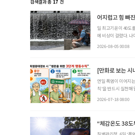
검색결과 총
17
건
어지럽고 힘 빠진
일 최고기온이 40도
에 비상이 걸렸다. 
열질환에 더욱 취약하기 때문이다. 4일 기상청에 따르면
2026-08-05 00:08
어지고 있다. 제주시동
[만화로 보는 시
연일 폭염이 이어지는
칙’을 반드시 실천해
경보 상황에서는 65
2026-07-18 08:00
가 필요
“체감온도 38도
질병관리청, 6일 ‘폭