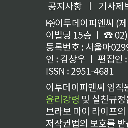
공지사항
ㅣ
기사제
㈜이투데이피엔씨 (제호
이빌딩 15층 ㅣ ☎ 02)
등록번호 : 서울아02992
인 : 김상우 ㅣ 편집인
ISSN : 2951-4681
이투데이피엔씨 임직원
윤리강령
및 실천규정을
브라보 마이 라이프의
저작권법의 보호를 받