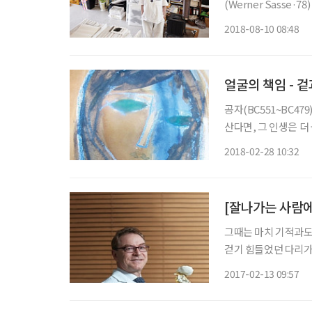
(Werner Sass
그의 이름에 따라붙는
2018-08-10 08:48
위를 받고 독일에서 
얼굴의 책임 - 겉
공자(BC551~BC4
산다면, 그 인생은 
불혹(不惑)이라 했으
2018-02-28 10:32
(1809~1865)도
그때는 마치 기적과도 
걷기 힘들었던 다리가
다. 그 자리에서 그는
2017-02-13 09:57
한의대에서 거절당하기