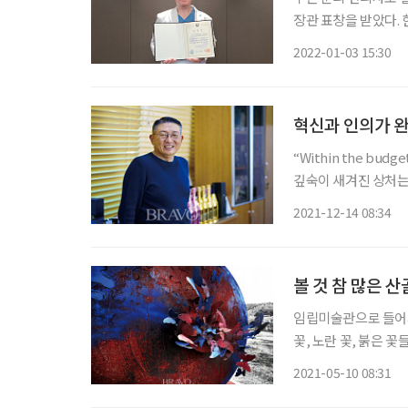
장관 표창을 받았다. 한의
어 원장은 오스트리아 
2022-01-03 15:30
학 세계화를 위해선 
혁신과 인의가 완
“Within the b
깊숙이 새겨진 상처는
득거림이 머릿속을 떠
2021-12-14 08:34
물이 흔들리는 느낌이
볼 것 참 많은
임립미술관으로 들어서
꽃, 노란 꽃, 붉은 
멀리 산등성이에서도 벚
2021-05-10 08:31
꽃 제전 벌어져 볼 게