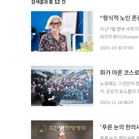
검색결과 총
12
건
“형식적 노인 존
지난 7월 한국 사회의
라이츠워치(Human 
처벌받는 사람들(Puni
2025-10-30 07:00
등 연령차별적 고용정
화가 아론 코스로
노포에는 그곳만의 정서
지. 곳곳의 요소들이
로애락을 머금고 삶의
2023-11-14 08:29
피아 출신 화가 아론 코스
'푸른 눈의 한의
푸른 눈의 한의사로 