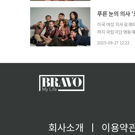
이해를 바탕으로 ‘목
푸른 눈의 의사 
미국 여성 의사 로제
까지 국립극단 명동예술극장에서 공연 국립극단
연극 '로제타'(Rosett
2025-08-27 12:22
따르면, 이 작품은 한
회사소개
ㅣ
이용약