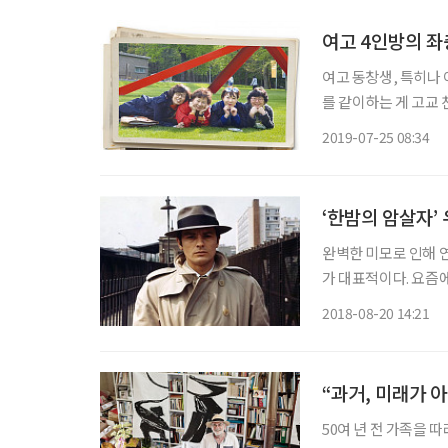
여고 4인방의 
여고 동창생, 특히나
를 같이하는 게 고교
며느리, 사위 볼 이야
2019-07-25 08:34
께 모이면 여전히 단
‘한밤의 암살자’
완벽한 미모로 인해 
가 대표적이다. 요즘
크린 앞에 앉을 때마다
2018-08-20 14:21
력을 소모케 하다니.”
“과거, 미래가 
50여 년 전 가족을 