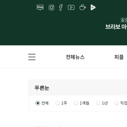
전체뉴스
피플
전체
1주
1개월
1년
직