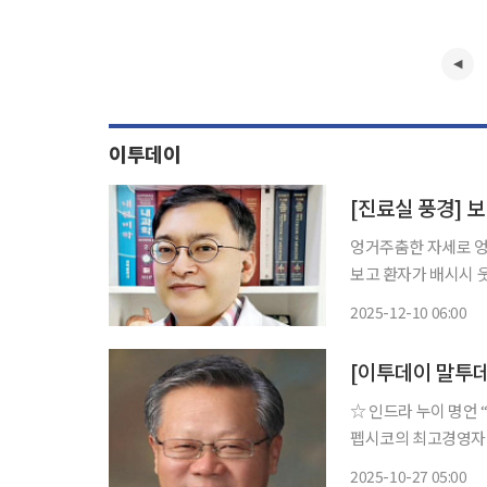
이투데이
[진료실 풍경] 보
엉거주춤한 자세로 엉
보고 환자가 배시시 웃
정으로 다시 의자에 앉
2025-12-10 06:00
이방의 여인은 무언가
[이투데이 말투
☆ 인드라 누이 명언 “여성이 성공하려면 그 누구보다도 현명해야 한다.” 인도계 미국 기업인.
펩시코의 최고경영자 및
지키던 펩시를, 코카
2025-10-27 05:00