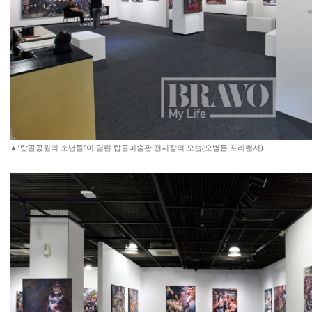
▲‘탑골공원의 소년들’이 열린 탑골미술관 전시장의 모습(오병돈 프리랜서)