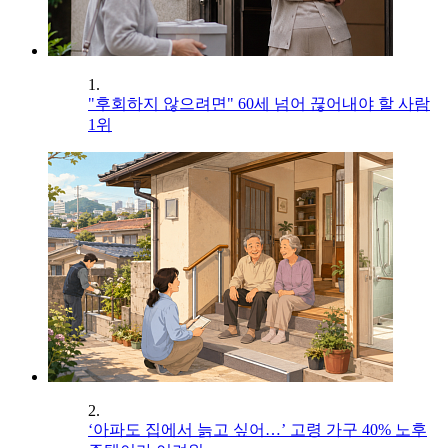
1.
"후회하지 않으려면" 60세 넘어 끊어내야 할 사람
1위
2.
‘아파도 집에서 늙고 싶어…’ 고령 가구 40% 노후