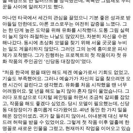
을 배경으로 한 일러스트를 창작했는데, 독특한 그림체로 누리
꾼들 사이에 알려지기도 했다.
머나먼 타국에서 세간의 관심을 끌었으니 기분 좋은 성과로 받
아들일 만한데도, 아론 코스로우는 여전히 갈증을 느꼈다. 그
는 한 단계 높은 도약을 위해 유화를 시작했다. 도통 그림 실력
이 늘지 않아 좌절하는 나날도 많았지만, 차분히 자신을 수련
해나갔다. 동시에 초상화 모델을 찾기 위해 서울 곳곳을 누비
는 일도 게을리하지 않았다. 그러던 그의 눈에 흥미로운 피사
체가 포착됐다. 그가 진행하는 프로젝트의 첫 작품이자 첫 유
화 작품의 주인공인 ‘신당동 대장장이’였다.
“처음 한국에 왔을 때만 해도 제겐 예술가로서 기회도 없었고,
기술도 부족했어요. 그러나 예술가가 자신의 길을 찾으려면 오
랜 시간이 걸린다고 생각했죠. 유화를 처음 시작했을 땐 너무
어려웠어요. 몇 년을 해도 늘지 않아 혼자 많이 울었습니다. 그
러다 포토샵으로 디지털 페인팅을 하면서 조금씩 갈피를 잡았
고, 작품을 해도 좋겠다 싶었죠. 당시 모델이 필요했는데, 신당
동 대장장이가 흥미롭게 다가왔어요. 40년 동안 한 가지 일을
해온 장인이셨죠. 귀가 잘 들리지 않아서, 아내분께 대신 부탁
드려 허락을 받을 수 있었어요. 그렇게 첫 작품 이후 열흘에 한
명꼴로 새로운 인물을 그렸고, 현재까지 작업을 이어오고 있습