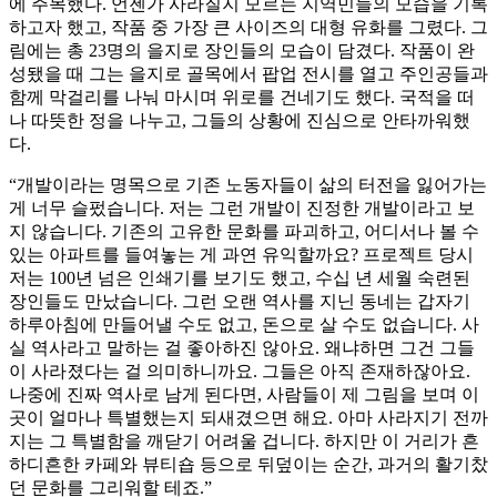
에 주목했다. 언젠가 사라질지 모르는 지역민들의 모습을 기록
하고자 했고, 작품 중 가장 큰 사이즈의 대형 유화를 그렸다. 그
림에는 총 23명의 을지로 장인들의 모습이 담겼다. 작품이 완
성됐을 때 그는 을지로 골목에서 팝업 전시를 열고 주인공들과
함께 막걸리를 나눠 마시며 위로를 건네기도 했다. 국적을 떠
나 따뜻한 정을 나누고, 그들의 상황에 진심으로 안타까워했
다.
“개발이라는 명목으로 기존 노동자들이 삶의 터전을 잃어가는
게 너무 슬펐습니다. 저는 그런 개발이 진정한 개발이라고 보
지 않습니다. 기존의 고유한 문화를 파괴하고, 어디서나 볼 수
있는 아파트를 들여놓는 게 과연 유익할까요? 프로젝트 당시
저는 100년 넘은 인쇄기를 보기도 했고, 수십 년 세월 숙련된
장인들도 만났습니다. 그런 오랜 역사를 지닌 동네는 갑자기
하루아침에 만들어낼 수도 없고, 돈으로 살 수도 없습니다. 사
실 역사라고 말하는 걸 좋아하진 않아요. 왜냐하면 그건 그들
이 사라졌다는 걸 의미하니까요. 그들은 아직 존재하잖아요.
나중에 진짜 역사로 남게 된다면, 사람들이 제 그림을 보며 이
곳이 얼마나 특별했는지 되새겼으면 해요. 아마 사라지기 전까
지는 그 특별함을 깨닫기 어려울 겁니다. 하지만 이 거리가 흔
하디흔한 카페와 뷰티숍 등으로 뒤덮이는 순간, 과거의 활기찼
던 문화를 그리워할 테죠.”