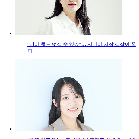
“나이 듦도 멋질 수 있죠”… 시니어 시장 길잡이 꿈
꿔