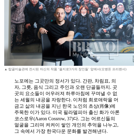
▲ 탑골미술관에 전시된 자신의 작품 ‘을지로3가의 장인들’ 앞에서(오병돈 프리랜서)
노포에는 그곳만의 정서가 있다. 간판, 차림표, 의
자, 그릇, 음식 그리고 주인과 오랜 단골들까지. 곳
곳의 요소들이 어우러져 하루아침에 꾸며낼 수 없
는 세월의 내공을 자랑한다. 이처럼 희로애락을 머
금고 삶의 내공을 지닌 한국 노인의 초상(肖像)에
주목한 이가 있다. 미국 필라델피아 출신 화가 아론
코스로우(Aaron Cossrow, 37)다. 그는 어르신들의
얼굴을 그리며 켜켜이 쌓인 개인의 추억을 나누고,
그 속에서 가장 한국다운 문화를 발견해낸다.