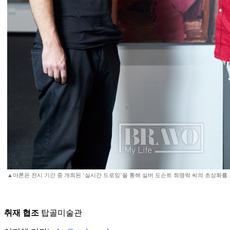
▲아론은 전시 기간 중 개최된 ‘실시간 드로잉’을 통해 실버 도슨트 최명락 씨의 초상화를
취재 협조
탑골미술관