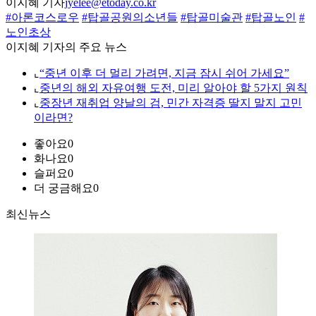
이지혜 기자
jyelee@etoday.co.kr
#아론코스로우
#탑골공원의소년들
#탑골미술관
#탑골노인
#
노인초상
이지혜 기자의 주요 뉴스
⌞
“중년 이후 더 멀리 가려면, 지금 잠시 쉬어 가세요”
⌞
중년의 해외 자유여행 도전, 미리 알아야 할 5가지 원칙
⌞
중장년 재취업 양날의 검, 민간 자격증 딸지 말지 고민
이라면?
좋아요
0
화나요
0
슬퍼요
0
더 궁금해요
0
최신뉴스