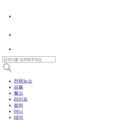
전체뉴스
피플
헬스
라이프
컬처
머니
테마