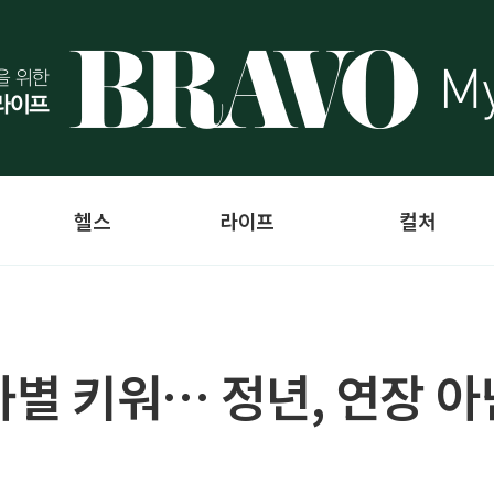
헬스
라이프
컬처
차별 키워… 정년, 연장 아