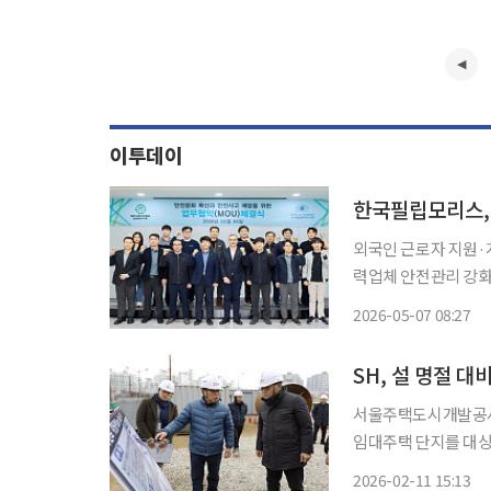
이투데이
한국필립모리스,
외국인 근로자 지원·계절별 안전관리
력업체 안전관리 강화
대상으로 맞춤형 안전
2026-05-07 08:27
입해 현장 중심 안전관리 체계를 강
전
SH, 설 명절 
서울주택도시개발공사(
임대주택 단지를 대상
종합 안전 대책을 가동한다고 11일 밝혔다. 이
2026-02-11 15:13