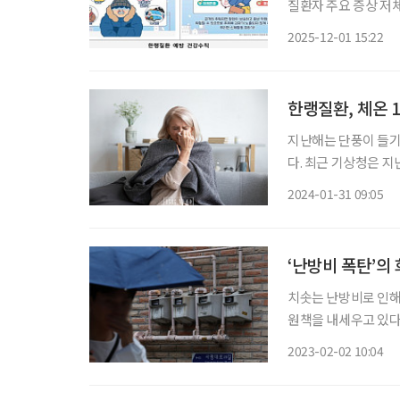
질환자 주요 증상 저체온증…발생
명 중 3명은 80세 이상 고령층인 것으로
2025-12-01 15:22
한랭질환 신고 건수는 
한랭질환, 체온 
지난해는 단풍이 들기
다. 최근 기상청은 지
하다며, 예년보다 올
2024-01-31 09:05
울일지라도 건강관리에
‘난방비 폭탄’의
치솟는 난방비로 인해
원책을 내세우고 있다. 한국부동산원 공동주택관리정보시스템에 따르면 전국 아파트
평균 난방비(지역난방·
2023-02-02 10:04
53.9% 올랐다. 지역