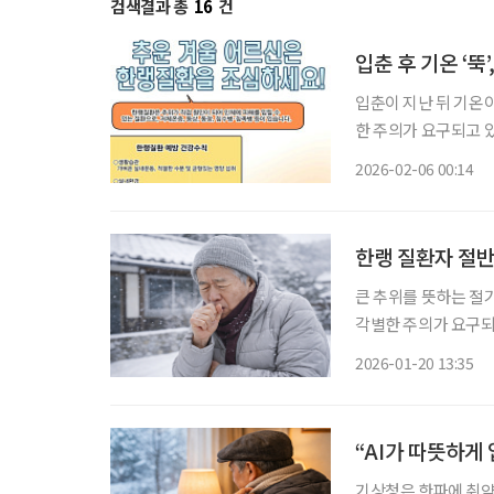
검색결과 총
16
건
입춘 후 기온 ‘뚝
입춘이 지난 뒤 기온
한 주의가 요구되고 있다. 6일 질병관리청에 따르면 작년 12월 1일부터 이달 
환 응급실감시체계’를
2026-02-06 00:14
기간(247명)보다 약 
한랭 질환자 절반
큰 추위를 뜻하는 절
각별한 주의가 요구되
결과를 발표하며 고령층
2026-01-20 13:35
절기부터 2024~20
“AI가 따뜻하게
기상청은 한파에 취약한