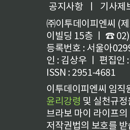
공지사항
ㅣ
기사제
㈜이투데이피엔씨 (제호
이빌딩 15층 ㅣ ☎ 02)
등록번호 : 서울아02992
인 : 김상우 ㅣ 편집인
ISSN : 2951-4681
이투데이피엔씨 임직원
윤리강령
및 실천규정을
브라보 마이 라이프의
저작권법의 보호를 받