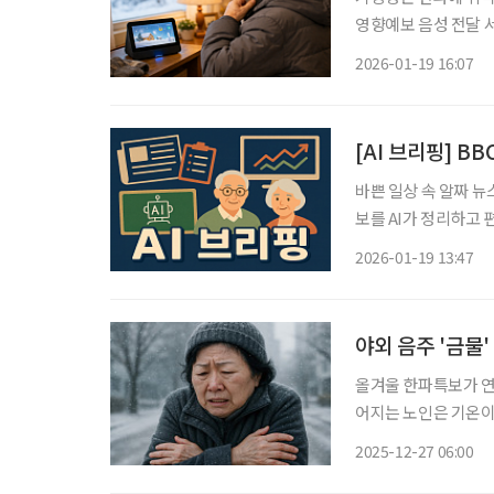
영향예보 음성 전달 서비스(
복지부가 추진하는 ‘인
2026-01-19 16:07
화면형 AI 스피커 약
[AI 브리핑] B
바쁜 일상 속 알짜 뉴
보를 AI가 정리하고 편집국 기자가 
폰 든 중년, 젊어 보
2026-01-19 13:47
는 중년 남성으로 묘
야외 음주 '금물
올겨울 한파특보가 연
어지는 노인은 기온이
체온이 35℃ 이하로
2025-12-27 06:00
다. 이에 따라 조기 