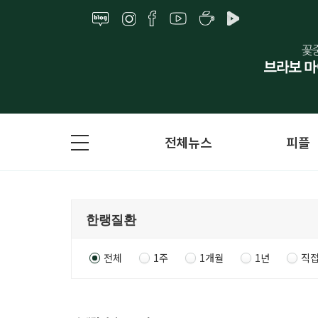
전체뉴스
피플
전체
1주
1개월
1년
직