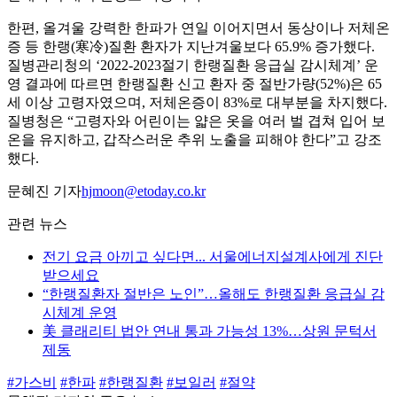
한편, 올겨울 강력한 한파가 연일 이어지면서 동상이나 저체온
증 등 한랭(寒冷)질환 환자가 지난겨울보다 65.9% 증가했다.
질병관리청의 ‘2022-2023절기 한랭질환 응급실 감시체계’ 운
영 결과에 따르면 한랭질환 신고 환자 중 절반가량(52%)은 65
세 이상 고령자였으며, 저체온증이 83%로 대부분을 차지했다.
질병청은 “고령자와 어린이는 얇은 옷을 여러 벌 겹쳐 입어 보
온을 유지하고, 갑작스러운 추위 노출을 피해야 한다”고 강조
했다.
문혜진 기자
hjmoon@etoday.co.kr
관련 뉴스
전기 요금 아끼고 싶다면... 서울에너지설계사에게 진단
받으세요
“한랭질환자 절반은 노인”…올해도 한랭질환 응급실 감
시체계 운영
美 클래리티 법안 연내 통과 가능성 13%…상원 문턱서
제동
#가스비
#한파
#한랭질환
#보일러
#절약