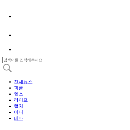
전체뉴스
피플
헬스
라이프
컬처
머니
테마