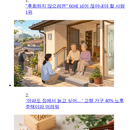
1.
"후회하지 않으려면" 60세 넘어 끊어내야 할 사람
1위
2.
‘아파도 집에서 늙고 싶어…’ 고령 가구 40% 노후
주택이라 어려워