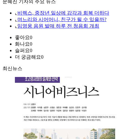
문혜진 기자의 주요 뉴스
⌞
비렉스, 중장년 일상에 감각과 회복 더하다
⌞
며느리와 시어머니, 친구가 될 수 있을까?
⌞
임영웅 음원 발매 하루 전 청음회 개최
좋아요
0
화나요
0
슬퍼요
0
더 궁금해요
0
최신뉴스