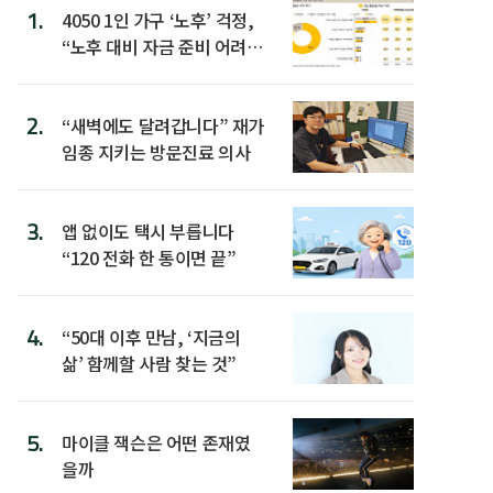
1.
4050 1인 가구 ‘노후’ 걱정,
“노후 대비 자금 준비 어려
워”
2.
“새벽에도 달려갑니다” 재가
임종 지키는 방문진료 의사
3.
앱 없이도 택시 부릅니다
“120 전화 한 통이면 끝”
4.
“50대 이후 만남, ‘지금의
삶’ 함께할 사람 찾는 것”
5.
마이클 잭슨은 어떤 존재였
을까