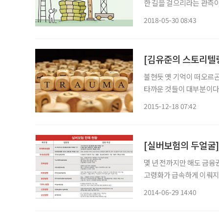
한 길을 걸으리라는 관측이
건에 그쳤다. 하지만 뚜껑을 열자 전혀
2018-05-30 08:43
[김유준의 스토리텔링
불현듯 옛 기억이 떠오르곤
타까운 것들이 대부분이다.
아야 했을 사람들, 겪지 않아도 좋았을 경험들….
2015-12-18 07:42
저지르는 과거의 나와 머릿
[실버보험의 두얼굴
몇 년 전까지만 해도 금
고령화가 급속하게 이뤄지
장·노년층의 경제력을 무시하기 힘들어진 
2014-06-29 14:40
난 2010년 기준 33조20