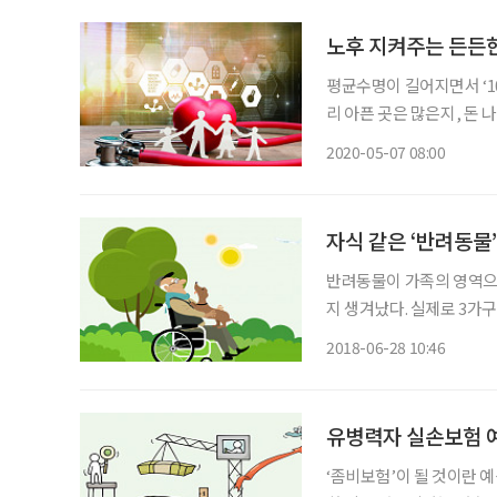
노후 지켜주는 든든한
평균수명이 길어지면서 ‘10
리 아픈 곳은 많은지, 돈 
노후를 지켜주는 든든한 보험상품이 나왔다. 시니어 
2020-05-07 08:00
는 요인이 많아 고민이 한
자식 같은 ‘반려동물’
반려동물이 가족의 영역으로
지 생겨났다. 실제로 3가
함께 사는 인구가 1000
2018-06-28 10:46
2007년 미국의 부동산 재
유병력자 실손보험 예
‘좀비보험’이 될 것이란 