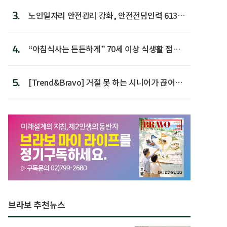
3.
노인일자리 안전관리 강화, 안전전담인력 613명
첫 배치
4.
“아침식사는 든든하게” 70세 이상 식생활 점수
가장 높아
5.
[Trend&Bravo] 거절 못 하는 시니어가 끊어야
할 행동 5
브라보 추천뉴스