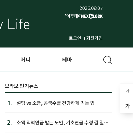
2026.08.07
로그인
회원가입
머니
테마
브라보 인기뉴스
가
1.
설탕 vs 소금, 콩국수를 건강하게 먹는 법
가
2.
소액 직역연금 받는 노인, 기초연금 수령 길 열린
다