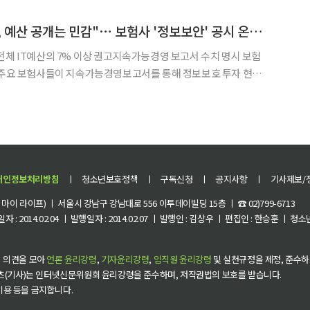
것으로 나타났다. 6월 기준 5개사 누적 손해율 단순 평균은 83.76%
"권고기준 넘겼지만, 예산 공개는 민감"⋯ 보험사 '정보보안' 공시 온도차
전체 IT예산의 7% 이상 권고지속가능경영 보고서 수치 명시 보험
예산을 밝힌 기업 대부분은 금융보안원의 권고 기준(전체 IT예산의
타났다. 다만 구체적인 예산 금액과 비중 등 세부 숫자를 밝히는
개인정보처리방침
ㅣ
청소년보호정책
ㅣ
구독신청
ㅣ
공지사항
ㅣ
기사제보/
이 라이프) ㅣ 서울시 강남구 강남대로 556 이투데이빌딩 15층 ㅣ ☎ 02)799-6713
 : 2014.02.04 ㅣ 발행일자 : 2014.02.07 ㅣ 발행인 : 김상우 ㅣ 편집인 : 한승훈 ㅣ
 의견을 모아
언론 윤리강령
,
기자윤리강령
,
임직원 윤리강령
및 실천규정을 제정, 준수하
츠(기사)는 인터넷신문위원회 윤리강령을 준수하며, 저작권법의 보호를 받습니다.
 이용 등을 금지합니다.