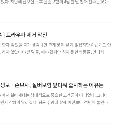
었다. 지난해 선보인 노후 실손보험의 4월 한 달 판매 건수는1626
 다른 반응이 튀어나왔다. 4월 첫선을 보인 유병력자 실
손보험의 흥행 돌풍이 만만찮다. 금융감독원에 따르면, 4월 2일부터 유
] 트라우마 제거 작전
 한다. 좋았을 때가 생각나면 크게 문제 될 게 없겠지만 아쉽게도 안
 하지 않았어야 할 말들, 해야 했지만 하지 못한 행동들, 만나지 말
 무심결에 실수하거나 다분히 고의로 악행을
속에서 마주칠 때마다, 또는 내게 그렇게 하는 다른 누
]생보ㆍ손보사, 실버보험 앞다퉈 출시하는 이유는
융권에서 실버세대는 상대적으로 중요한 고객군이 아니었다. 그러나
면서 상황이 달라졌다. 평균 수명과 함께 예전보다 정년이 늘면서
데 따른 것이다. 국내 전체 실버마켓 시장규모는 지
00억원을 기록하고 있다. 오는 2020년에는 125조원에 달할