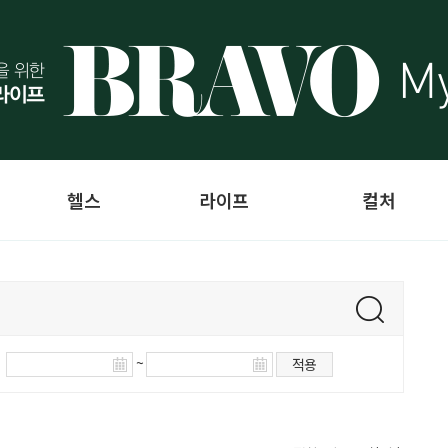
헬스
라이프
컬처
~
적용