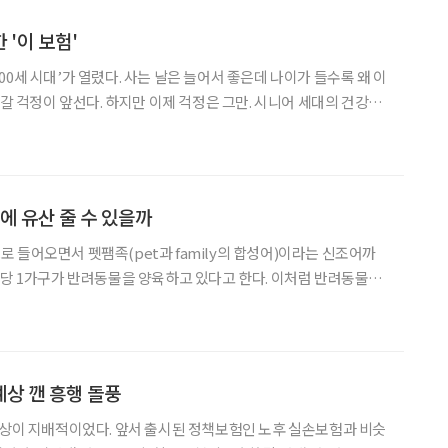
 '이 보험'
0세 시대’가 열렸다. 사는 날은 늘어서 좋은데 나이가 들수록 왜 이
나갈 걱정이 앞선다. 하지만 이제 걱정은 그만. 시니어 세대의 건강과
세대는 나이 들어갈수록 건강을 위협하
가득이다. ‘혹시라도 질병에 걸려 아프거나 다치
에 유산 줄 수 있을까
 들어오면서 펫팸족(pet과 family의 합성어)이라는 신조어까
구당 1가구가 반려동물을 양육하고 있다고 한다. 이처럼 반려동물과
만 명을 넘어서며 반려동물 금융상품에 대한 관심도 커지고 있다.
벌 리오나 헴슬리는 반려견 ‘트러블’(몰티즈 종 암컷)
상 깬 흥행 돌풍
예상이 지배적이었다. 앞서 출시된 정책보험인 노후 실손보험과 비슷