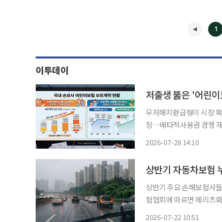
1
이투데이
저출생 뚫은 '어린이
무저해지환급형이 시장 확
장…배타적사용권 경쟁 재개 저출생에 따른 아동 인구 감소에도 불구하고 국내 
들의 어린이보험 보유계약이
2026-07-28 14:10
은 높은 수요를 바탕으로 
◀
시 불이 붙
상반기 자동차보험 누
상반기 주요 손해보험사들의 자
험협회에 따르면 메리츠화
반기 자동차보험 누적 손해율 
2026-07-22 10:51