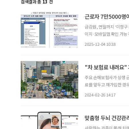
검색결과 총
13
건
근로자 7만5000명이
금감원, 연말까지 ‘미청구
이지·모바일앱 확인 가능 각
자 7만5000여 명이 퇴직
2025-12-04 10:38
금은 회사에 다니는 동안 
"차 보험료 내려요"
주요 손해보험사가 상생 
료를 앞두고 재가입한 경우라면
터 삼성화재(2.8%), KB
2024-02-26 14:17
험료를 인하했다. 21일부터
맞춤형 두뇌 건강관리
사랑하는 가족이 몰래 치매