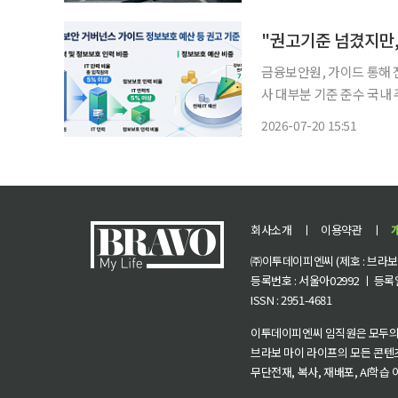
승한 
금융보안원, 가이드 통해 
사 대부분 기준 준수 국내 주요 보험사들이 지속가능경영보고서를 통해 정보보호 투자 현황
을 공개하고 있는 가운데 
2026-07-20 15:51
7%)을 웃도는 것으로 나
회사소개
ㅣ
이용약관
ㅣ
㈜이투데이피엔씨 (제호 : 브라보 마
등록번호 : 서울아02992 ㅣ 등록일자
ISSN : 2951-4681
이투데이피엔씨 임직원은 모두의
브라보 마이 라이프의 모든 콘텐
무단전재, 복사, 재배포, AI학습