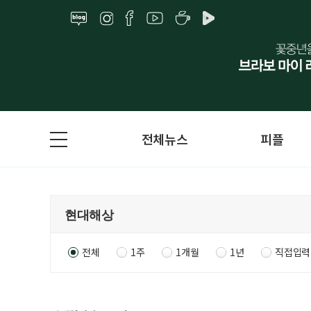
전체뉴스
피플
전체
1주
1개월
1년
직접입력