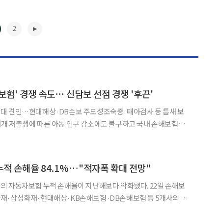
2
보험' 경쟁 속도⋯ 신담보 선점 경쟁 '후끈'
대 견인…현대해상·DB손보 주도성조숙증·태아검사 등 틈새 보
손해보험사
 꾸준한 증가세를 이어가고 있다. '필수 가입 상품'으로 자리 잡
새로운 보장 범위를 발굴하려는 손보사들의 신담보 개발 경쟁도 다
▶
적 손해율 84.1%…"적자폭 확대 전망"
동차보험 누적 손해율이 지난해보다 악화됐다. 22일 손해보
재·삼성화재·현대해상·KB손해보험·DB손해보험 등 5개사의 상
단순 평균은 84.06%로, 젼년 같은 기간(82.62%)보다 1.56% 상