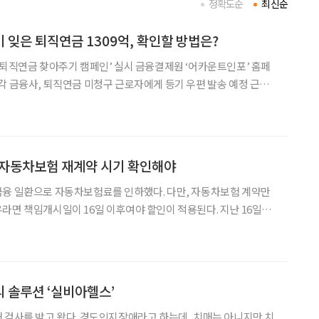
정확도순
최신순
 잊은 퇴직연금 1309억, 확인할 방법은?
 퇴직연금 찾아주기 캠페인’ 실시 금융결제원 ‘어카운트인포’ 홈페
 금융사, 퇴직연금 미청구 근로자에게 등기 우편 발송 예정 근로
연금 적립금 1300억여 원을 찾아가지 않은 것으로 나타났다. 퇴직연
조금씩 쌓이는 노후자산의 성격이 있는 만큼 미수령
 자동차보험 재계약 시기 확인해야
금융 일환으로 자동차보험료를 인하했다. 다만, 자동차보험 계약만
 책임개시일이 16일 이후여야 할인이 적용된다. 지난 16일부
손보(2.6%), 현대해상·DB손보(2.5%), 롯데손보(2.4%)가 자동차보
는 메리츠화재(3%)와 한화손보(2.5
 솔루션 ‘실비아헬스’
 검사를 받고 왔다. 경도인지장애라고 하는데, 치매는 아니지만 치