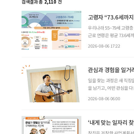
검색결과 총
2,110
건
고령자 “73.6세까지
우리나라 55~79세 고령층
근로 연령은 평균 73.6
53세였다. 주된 일자리에
2026-08-06 17:22
관심과 경험을 일거
일을 찾는 과정은 새 직장
을 남기고, 어떤 관심을 
그대로 이어가려는 사람도 
2026-08-06 06:00
람, 자신이 변화시킬 수 
‘내게 맞는 일자리 찾
창직은 거창한 사업계획서보