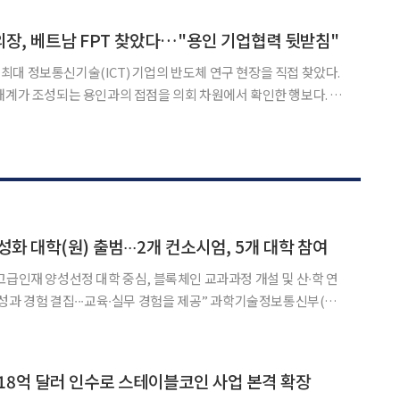
‘지하철 1호선’, ‘김종욱 찾기’ 등 수많은 작품을
장, 베트남 FPT 찾았다…"용인 기업협력 뒷받침"
대 정보통신기술(ICT) 기업의 반도체 연구 현장을 직접 찾았다.
태계가 조성되는 용인과의 접점을 의회 차원에서 확인한 행보다. 6
면 용인특례시의회는 베트남 다낭시 공식 방문 이틀째인 5일 FPT
(R&D)센터와 FPT 소프트웨어 컴플렉스를 방문해 인공지능(
화 대학(원) 출범∙∙∙2개 컨소시엄, 5개 대학 참여
고급인재 양성선정 대학 중심, 블록체인 교과과정 개설 및 산∙학 연
 결집∙∙∙교육∙실무 경험을 제공” 과학기술정보통신부(부
 과기부)는 한국인터넷진흥원(KISA, 원장 이상중)과 함께 ‘2026년
 지원사업’ 수행기관으로 2개 컨소시엄을 선정
 18억 달러 인수로 스테이블코인 사업 본격 확장