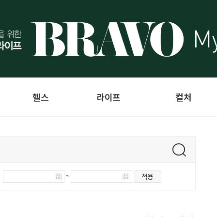
헬스
라이프
컬처
~
적용