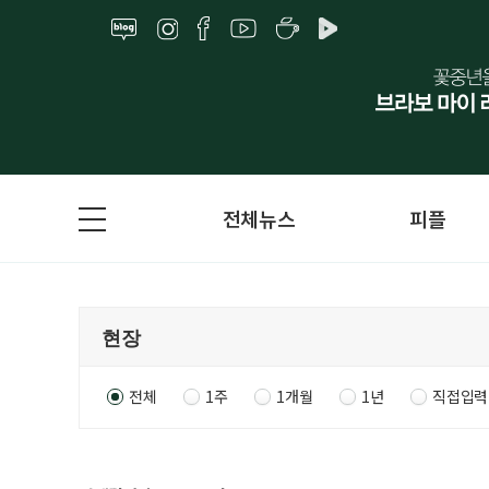
전체뉴스
피플
전체
1주
1개월
1년
직접입력