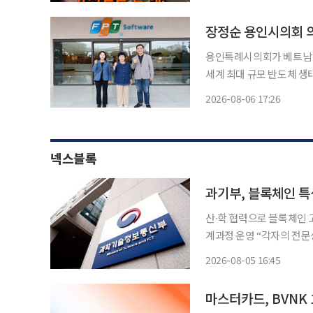
매우 특별한 공간”이라며 “
장정순 용인시의회 의
용인특례시의회가 베트남 최
세계 최대 규모 반도체 생
일 이투데이 취재를 종합하
2026-08-06 17:26
하이테크·반도체 연구개발
넥스블록
과기부, 블록체인 특성
산∙학 협력으로 블록체인 
계과정 운영 “각자의 전문성과 경험
총리 겸 장관 배경훈, 이하
2026-08-05 16:45
블록체인 특성화 대학(원)
마스터카드, BVNK