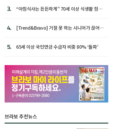
3.
“아침식사는 든든하게” 70세 이상 식생활 점수
가장 높아
4.
[Trend&Bravo] 거절 못 하는 시니어가 끊어야
할 행동 5
5.
65세 이상 국민연금 수급자 비중 80% ‘돌파’
브라보 추천뉴스