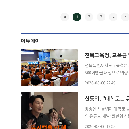
1
2
3
4
5
이투데이
전북교육청, 교육공
전북특별자치도교육청은 
500여명을 대상으로 역량강화 연수를 진행했다.
맞춤형 교육을 제공하고 
2026-08-06 22:49
련됐다. 첫날에는 근무기간 1년 미만 신규 직원을 대상으로 복무와 급여, 각종 수당, 퇴직급
◀
여, 휴직
방송인 신동엽이 대학로 공연 문화
의 유튜브 채널 ‘짠한형 
하신 모든 분께 진심으로 사과드린다”
2026-08-06 17:58