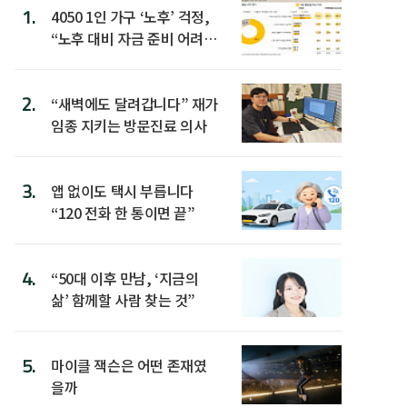
1.
4050 1인 가구 ‘노후’ 걱정,
“노후 대비 자금 준비 어려
워”
2.
“새벽에도 달려갑니다” 재가
임종 지키는 방문진료 의사
3.
앱 없이도 택시 부릅니다
“120 전화 한 통이면 끝”
4.
“50대 이후 만남, ‘지금의
삶’ 함께할 사람 찾는 것”
5.
마이클 잭슨은 어떤 존재였
을까