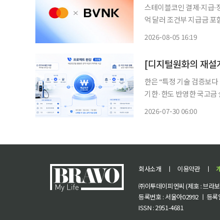
스테이블코인 결제∙지급∙정산∙재무 서비스로 확대
억 달러 조건부 지급금 포함“스테
블코인을 결제∙지급∙정산∙재무 서비스로 확대한다
2026-08-05 16:19
레그래프는 4일(현지시각
한은 “특정 기술 검증보다
기한·한도 반영한 국고금
연계 가능성 한국은행의 프로젝트 한강 2단계는 ‘예금토큰이 작동하는가’를 묻는 단계를 지
2026-07-30 06:00
나, ‘어떤 조건을 건 돈
회사소개
ㅣ
이용약관
ㅣ
㈜이투데이피엔씨 (제호 : 브라보 마
등록번호 : 서울아02992 ㅣ 등록일자
ISSN : 2951-4681