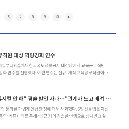
6
7
8
9
10
무직원 대상 역량강화 연수
4일부터 6일까지 한국국토정보공사 대강당에서 교육공무직원
 이번 연수는 신규·재직 교육공무직원에게
상호존중에 기반한 소통능력과 건강한 조직문화를 조성하기 위해 마
▶
신동엽, "대학로는 뮤지컬 안 해" 경솔 발언 사과⋯"관계자 노고 배려 못해"
를 가볍게 언급한 것에 대해 사과했다. 6일 신동엽은 자신
신동엽’ 커뮤니티를 통해 “최근 저의 경솔한 언행으로 상처받고 실망
라며 사과의 글을 남겼다. 신동엽은 “대학로는 저에게