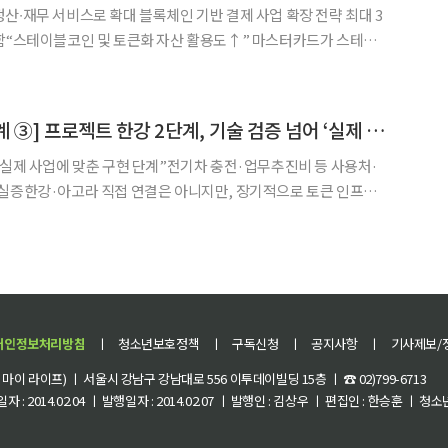
 블록체인 기반 결제 사업 확장 전략 최대 3
이블코인 및 토큰화 자산 활용도↑” 마스터카드가 스테이
. 미국 블록체인∙가상자산 전문 매체 코인텔
) 글로벌 카드사 마스터카드가 스테이블코인 인프라 기업 B
[디지털원화의 재설계 ③] 프로젝트 한강 2단계, 기술 검증 넘어 ‘실제 사업 구현’으로
 실제 사업에 맞춘 구현 단계”전기차 충전·업무추진비 등 사용처·
 실증한강·아고라 직접 연결은 아니지만, 장기적으로 토큰 인프라
이 실제 현장에서 집행될 수 있는가’를 확인하는 단계로 넘어가고
개인정보처리방침
ㅣ
청소년보호정책
ㅣ
구독신청
ㅣ
공지사항
ㅣ
기사제보/
이 라이프) ㅣ 서울시 강남구 강남대로 556 이투데이빌딩 15층 ㅣ ☎ 02)799-6713
 : 2014.02.04 ㅣ 발행일자 : 2014.02.07 ㅣ 발행인 : 김상우 ㅣ 편집인 : 한승훈 ㅣ