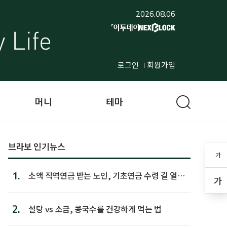
2026.08.06
로그인
회원가입
머니
테마
브라보 인기뉴스
가
1.
소액 직역연금 받는 노인, 기초연금 수령 길 열린
가
다
2.
설탕 vs 소금, 콩국수를 건강하게 먹는 법