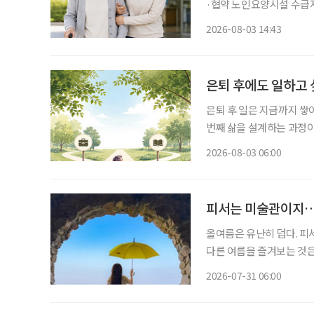
·협약 노인요양시설 수급자 
원 정부가 병원 이동부터 진료, 약 수령, 귀가까지 전 과정을 지원하는 '장기요양 병원동행 시
2026-08-03 14:43
범사업'
은퇴 후에도 일하고 
은퇴 후 일은 지금까지 쌓
번째 삶을 설계하는 과정이다. 은퇴를 앞뒀거나 회사를 나온 뒤 많은 사람의 고민
“이제 무슨 일을 해야 할
2026-08-03 06:00
여전하다. 무엇보다 매일 
피서는 미술관이지…
올여름은 유난히 덥다. 피
다른 여름을 즐겨보는 것은
관 밖으로 이어지는 바다를 
2026-07-31 06:00
피서'가 새로운 여름 여행의