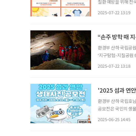
질환 예방을 위해 전국
여름철 국립공원 탐방 시 
2025-07-22 13:19
해 발생하는 급성질환
“손주 방학 때 
환경부 산하 국립공원
‘지구탐험-지질공원 
어난 지역을 국가에서
2025-07-22 13:18
수 있다. 세계지질공
다.
'2025 섬과 연
환경부 산하 국립호남
공모전은 국민의 생물
위한 목적으로 열린다. 공모전의 주제는 ‘섬과 연안의 생명을 기록하다’로 7월 31일까지
2025-06-25 14:45
한다. 참가자는 국내 