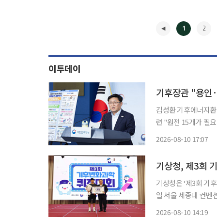
1
2
이투데이
김성환 기후에너지환경
련 "원전 15개가 
발표하는 10월까지 여론수
2026-08-10 17:07
일 JTBC 유튜브 '
◀
기상청, 제3회 
기상청은 ‘제3회 기후변화
일 서울 세종대 컨벤션
대의 주역인 청소년들
2026-08-10 14:19