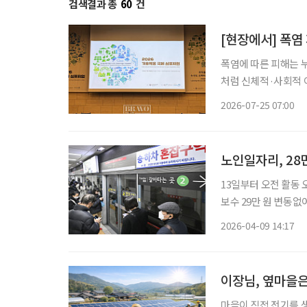
검색결과 총
60
건
[현장에서] 폭염
폭염에 따른 피해는 
처럼 신체적·사회적 
집중된다. 독일과 일본, 한국은 고령층을 주요 기후위기 취약계층으로 보고 시설 개선과 안부
2026-07-25 07:00
노인일자리, 28
13일부터 오전 활동 오
보수 29만 원 변동없어
일자리 중 공익활동형 
2026-04-09 14:17
유류비가 상승하면서 
이장님, 옆마을은
마을이 직접 전기를 