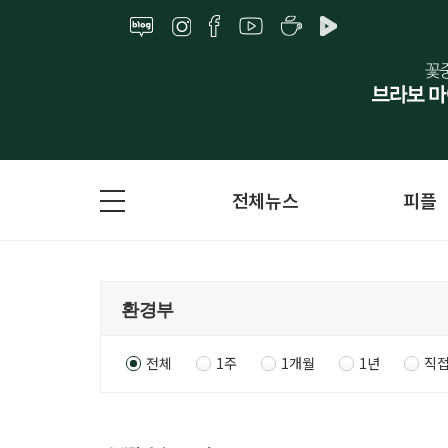
전체뉴스
피플
전체
1주
1개월
1년
직