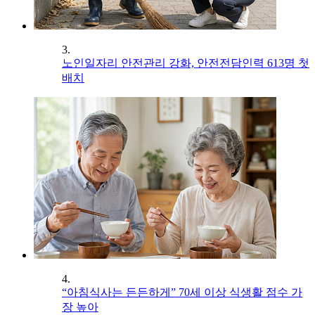
3.
노인일자리 안전관리 강화, 안전전담인력 613명 첫
배치
4.
“아침식사는 든든하게” 70세 이상 식생활 점수 가
장 높아