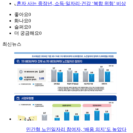
⌞
혼자 사는 중장년, 소득·일자리·건강 ‘복합 위험’ 비상
좋아요
0
화나요
0
슬퍼요
0
더 궁금해요
0
최신뉴스
민간형 노인일자리 참여자, ‘배움 의지’도 높았다