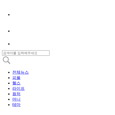
전체뉴스
피플
헬스
라이프
컬처
머니
테마