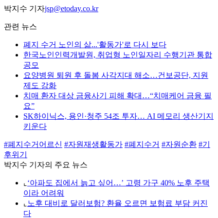
박지수 기자
jsp@etoday.co.kr
관련 뉴스
폐지 수거 노인의 삶...'활동가'로 다시 보다
한국노인인력개발원, 취업형 노인일자리 수행기관 통합
공모
요양병원 퇴원 후 돌봄 사각지대 해소…건보공단, 지원
제도 강화
치매 환자 대상 금융사기 피해 확대…“치매케어 금융 필
요”
SK하이닉스, 용인·청주 54조 투자… AI 메모리 생산기지
키운다
#폐지수거어르신
#자원재생활동가
#폐지수거
#자원순환
#기
후위기
박지수 기자의 주요 뉴스
⌞
‘아파도 집에서 늙고 싶어…’ 고령 가구 40% 노후 주택
이라 어려워
⌞
노후 대비로 달러보험? 환율 오르면 보험료 부담 커진
다