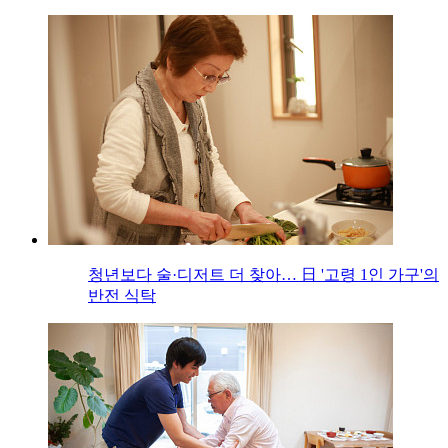
청년보다 술·디저트 더 찾아… 日 '고령 1인 가구'의
반전 식탁