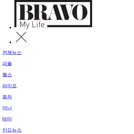
전체뉴스
피플
헬스
라이프
컬처
머니
테마
카드뉴스