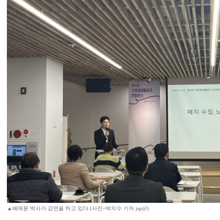
▲배재윤 박사가 강연을 하고 있다.(사진=박지수 기자 jsp@)