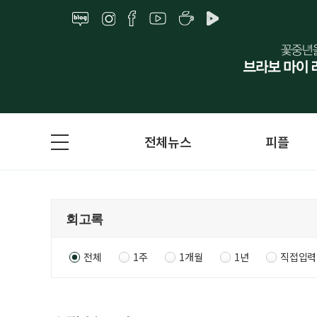
전체뉴스
피플
전체
1주
1개월
1년
직접입력