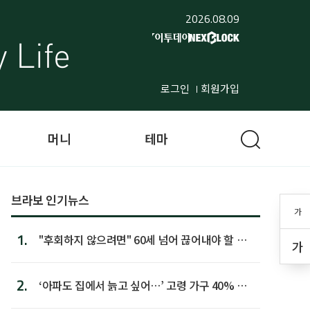
2026.08.09
로그인
회원가입
머니
테마
브라보 인기뉴스
가
1.
"후회하지 않으려면" 60세 넘어 끊어내야 할 사
가
람 1위
2.
‘아파도 집에서 늙고 싶어…’ 고령 가구 40% 노
후 주택이라 어...