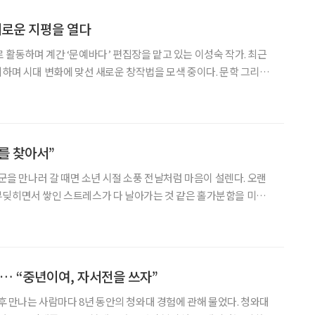
 새로운 지평을 열다
 활동하며 계간 ‘문예바다’ 편집장을 맡고 있는 이성숙 작가. 최근
의하며 시대 변화에 맞선 새로운 창작법을 모색 중이다. 문학 그리고
키워드를 자연스럽게 엮어내는 그의 시선에는 글쓰기의 본질과 미래에
대한 깊은 성찰이 담겨 있다. “앞으로 5년 뒤 우리가 아는 직업의
를 찾아서”
장군을 만나러 갈 때면 소년 시절 소풍 전날처럼 마음이 설렌다. 오랜
부딪히면서 쌓인 스트레스가 다 날아가는 것 같은 홀가분함을 미리
배를 타고 20여 분 달려가서 한산도 동백꽃을 구경할 생각을 하면 안
장군의 영당인 충무사가 바라보이는 홍살문을 지날
… “중년이여, 자서전을 쓰자”
 후 만나는 사람마다 8년 동안의 청와대 경험에 관해 물었다. 청와대