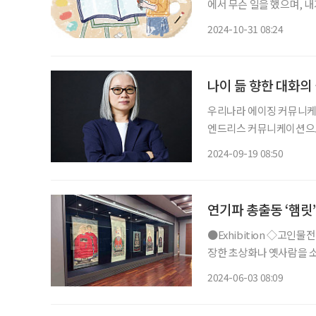
에서 무슨 일을 했으며, 
없느냐고 물었다. 나는 이
2024-10-31 08:24
나이 듦 향한 대화의
우리나라 에이징 커뮤니케이
엔드리스 커뮤니케이션으로
션이 자리 잡을 수 있도록
2024-09-19 08:50
다. 에이징 커뮤니케이
연기파 총출동 ‘햄릿
●Exhibition ◇고인물전(古人物展) 일정 6월 30일까지 장소 화정박물관 화정박물관이 소
장한 초상화나 옛사람을 소재
있으며, 총 4개 섹션으로 구
2024-06-03 08:09
화가 전시됐으며, 공통점