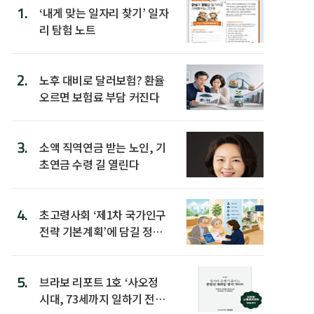
1.
‘내게 맞는 일자리 찾기’ 일자
리 탐험 노트
2.
노후 대비로 달러보험? 환율
오르면 보험료 부담 커진다
3.
소액 직역연금 받는 노인, 기
초연금 수령 길 열린다
4.
초고령사회 ‘제1차 국가인구
전략 기본계획’에 담길 정책
은
5.
브라보 리포트 1호 ‘사오정
시대, 73세까지 일하기 전략’