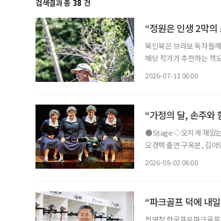
검색결과 총
38
건
“정원은 인생 2막의
북인북은 브라보 독자들께 
해당 작가가 추천하는 책도 함께 즐겨보세요. (정원의
보내는 자리다. 계절과 시
2026-07-13 06:00
을 피해 복숭아나무 아래
“가정의 달, 손주와 
●Stage ◇오지게 재밌는 가시나들 일정 5월 15일 ~ 6월 28일 장소 국립극장 하늘극장 연출
오경택 출연 구옥분, 김아영,
지컬 ‘오지게 재밌는 가시
2026-05-02 06:00
곡 가시나들’과 에세이 ‘
“파크골프 덕에 내
전영창 한국프로파크골프협회 수석부회장 1999년 일본