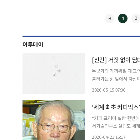
1
2
이투데이
[신간] 거짓 없이 
누군가와 가까워질 때 그의 모든 것이 온
흘러가는 삶 앞에서 자신이
순간들을 지나온 한 사람이
2026-05-15 07:00
자신을 감추려 했던 시간, 
◀
‘세계 최초 커피믹스
“커피‧프리마‧설탕 한번에”
서기술연구소 설립도 세계 최초 커피-프림 일체형 제품인 ‘커피믹스’ 개발을 주도한 조필제
전 동서식품 부회장이 향년
2026-04-21 16:17