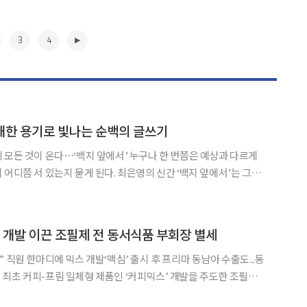
3
4
담대한 용기로 빛나는 순백의 글쓰기
다⋯‘백지 앞에서’ 누구나 한 번쯤은 예상과 다르게
 어디쯤 서 있는지 묻게 된다. 최은영의 신간 ‘백지 앞에서’는 그런
 써 내려 간 고백에 가까운 산문집이다. 작가는 타인의 시선 속에서
혼자가 된 이후 새롭게 삶을 배워가는 과정, 관
▶
’ 개발 이끈 조필제 전 동서식품 부회장 별세
 직원 한마디에 믹스 개발‘맥심’ 출시 후 프리마 동남아 수출도...동
 101세로 별세했다. 당시 신제품 개발 담당 부사장이었던 조 전 부