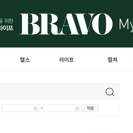
헬스
라이프
컬처
~
적용