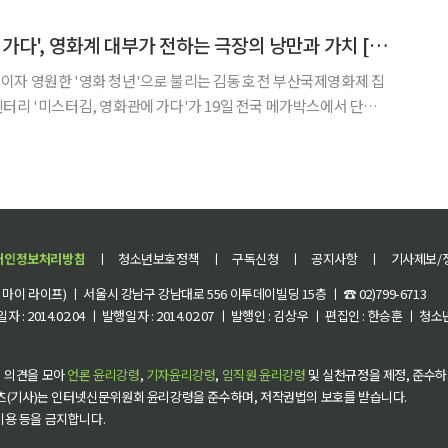
회장은 커피믹스와 맥심커피 등 히트상품 개발을 이끌었다. 동서식품은 조
'미스터김, 영화관에 가다', 영화계 대부가 전하는 극장의 낭만과 가치 [시네마천국]
자 영원한 '영화 청년'으로 불리는 김동호 전 부산국제영화제 집
터리 '미스터김, 영화관에 가다'가 19일 전국 메가박스에서 단독
. 공직에서 은퇴한 그가 직접 메가폰을 잡고 영화인의 시선으로 극
게 기록한 이 작품은, 침체된 극장가에 영화라는 매체가 지닌 본
개인정보처리방침
ㅣ
청소년보호정책
ㅣ
구독신청
ㅣ
공지사항
ㅣ
기사제보/
이 라이프) ㅣ 서울시 강남구 강남대로 556 이투데이빌딩 15층 ㅣ ☎ 02)799-6713
 : 2014.02.04 ㅣ 발행일자 : 2014.02.07 ㅣ 발행인 : 김상우 ㅣ 편집인 : 한승훈 ㅣ
 의견을 모아
언론 윤리강령
,
기자윤리강령
,
임직원 윤리강령
및 실천규정을 제정, 준수하
츠(기사)는 인터넷신문위원회 윤리강령을 준수하며, 저작권법의 보호를 받습니다.
 이용 등을 금지합니다.