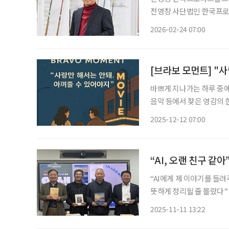
전영창 사단법인 한국프로
유롭게 오가는 사람들, 연
2026-02-24 07:00
커피 한잔 값보다 저렴했다
[브라보 모먼트] "
바쁘게 지나가는 하루 중에도
음악 등에서 찾은 영감의 한순간을 AI
필버그의 자전적 작품인 영
2025-12-12 07:00
법에 대해 조용히 비춰냅니
“AI, 오랜 친구 같
“AI에게 제 이야기를 들
뜻하게 정리될 줄 몰랐다” 한국디지털포용협회가 진행한 ‘AI 자서전 쓰기-인생사(史)랑’ 1기
교육이 수료를 마치고 출판
2025-11-11 13:22
딩 대회의실에서 출판 기념