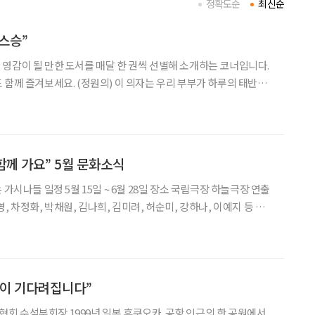
정확도순
최신순
 스승”
영감이 될 만한 도서를 매달 한 권씩 선별해 소개하는 코너입니다.
) 이 의자는 우리 부부가 하루의 태반을
간에 따라 우리는 의자를 들고 정원을 떠돈다. 여름에는 따가운 햇살
로 찾아들고, 햇볕이 따스한 늦가을에는 정원 한가운데로
함께 가요” 5월 문화소식
 차정화, 박채원, 김나희, 김미려, 허순미, 강하나, 이예지 등 뮤
나들’은 칠곡 할머니들의 실화를 바탕으로 힌 다큐멘터리 영화 ‘칠
오지게 재밌게
일이 기다려집니다”
 후쿠오카. 공항 인근의 한 공원에서