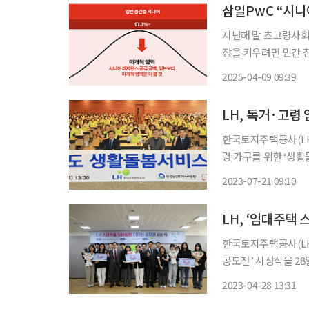
삼일PwC “시니
지난해 말 초고령사회(
장을 키우려면 민간 참여와 
내용을 담은 ‘슬기로
2025-04-09 09:39
다고 9일 밝혔다. 
LH, 독거·고령
한국토지주택공사(LH
령 가구를 위한 ‘생활돌봄 서비
율을 고려해 지난해 
2023-07-21 09:10
진했다. 생활돌봄서비
LH, ‘임대주택
한국토지주택공사(LH
공모전’ 시상식을 28일 개최했다고 밝혔다.
술을 임대주택까지 확
2023-04-28 13:31