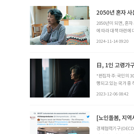
2050년 혼자 사
2050년이 되면, 혼
에 따라 대책 마련에
리프 ‘미시모의실험을
2024-11-14 09:20
65세 이상 1인 독거 
日, 1인 고령가
*편집자 주: 국민의 
행되고 있는 국가 중 하나인 
사회문제로 떠오르고 있
2023-12-06 08:42
2020년, 약 3배(2
경제협력기구(OECD