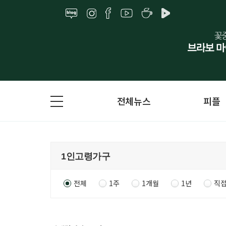
전체뉴스
피플
전체
1주
1개월
1년
직