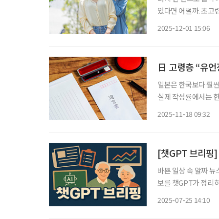
있다면 어떨까. 초고
에서 한 번쯤 상상해 볼 만한
2025-12-01 15:06
히는 교토대 출신의 
日 고령층 “유언
일본은 한국보다 훨씬
실제 작성률에서는 한
쓰는 문서’로 여기는 
2025-11-18 09:32
속 갈등이 잦아지면서
[챗GPT 브리핑
바쁜 일상 속 알짜 뉴
보를 챗GPT가 정리하고 편집국
수술법도 진화 중 국내 
2025-07-25 14:10
상 고령층과 여성 환