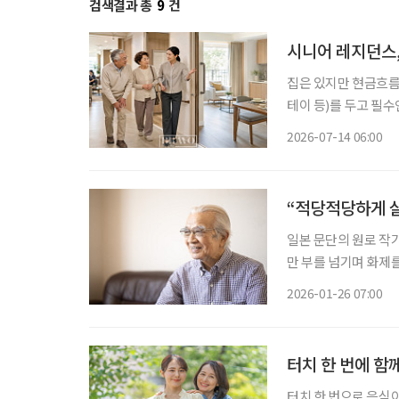
검색결과 총
9
건
시니어 레지던스
집은 있지만 현금흐름
테이 등)를 두고 필
선택지가 될 수 있을까? 우리나라는 빠르게 초고령사회로 들어섰다. 고령층이 늘
2026-07-14 06:00
데, 75세 이상 후기
“적당적당하게 살
일본 문단의 원로 작가
만 부를 넘기며 화제를
않아도 된다”는 메시
2026-01-26 07:00
터치 한 번에 함께
터치 한 번으로 음식이