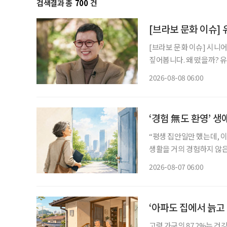
검색결과 총
700
건
[브라보 문화 이슈]
[브라보 문화 이슈] 시니
짚어봅니다. 왜 떴을까? 유방암 투병을 겪고 지난해 방송에 복귀한 개그우먼 박미선이 더욱
단단해진 모습으로 대중의 
2026-08-08 06:00
널에 출연한 그는 방송 활
‘경험 無도 환영’ 생
“평생 집안일만 했는데, 이
생활을 거의 경험하지 않은
같은 문턱 앞에 선다. 채용
2026-08-07 06:00
지 낯설다. 이들에게 필요
‘아파도 집에서 늙고
고령 가구의 87.2%는 