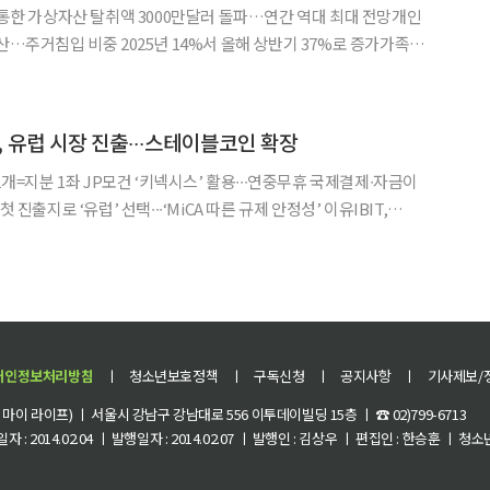
죄 통한 가상자산 탈취액 3000만달러 돌파…연간 역대 최대 전망개인
산…주거침입 비중 2025년 14%서 올해 상반기 37%로 증가가족·
…온체인 자금 추적으로 조직범죄 연계 분석 가상자산 보유자
기 등 온라인 영역을 넘어 납치와 주거침입 등 물리적
, 유럽 시장 진출∙∙∙스테이블코인 확장
 1개=지분 1좌 JP모건 ‘키넥시스’ 활용∙∙∙연중무휴 국제결제∙자금이
 진출지로 ‘유럽’ 선택∙∙∙‘MiCA 따른 규제 안정성’ 이유IBIT,
속’∙∙∙토큰화 국채 시장 입지 강화 전략 블랙록이 북미를 넘어
시장에서의 입지를 강화한다
개인정보처리방침
ㅣ
청소년보호정책
ㅣ
구독신청
ㅣ
공지사항
ㅣ
기사제보/
이 라이프) ㅣ 서울시 강남구 강남대로 556 이투데이빌딩 15층 ㅣ ☎ 02)799-6713
 : 2014.02.04 ㅣ 발행일자 : 2014.02.07 ㅣ 발행인 : 김상우 ㅣ 편집인 : 한승훈 ㅣ