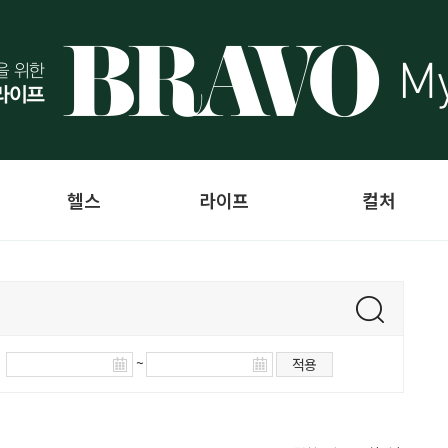
헬스
라이프
컬처
~
적용