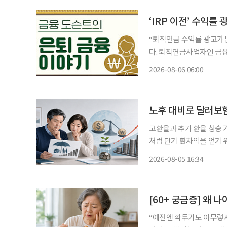
‘IRP 이전’ 수익률
“퇴직연금 수익률 광고가 많이 보이는데
다. 퇴직연금사업자인 금융
드), 비대면 가입 혜택 
2026-08-06 06:00
건 옮기는 것만이 정답은 
노후 대비로 달러보험
고환율과 추가 환율 상승 
처럼 단기 환차익을 얻기 
득과 유동성이 줄어드는 
2026-08-05 16:34
[60+ 궁금증] 왜 
“예전엔 깍두기도 아무렇지 않