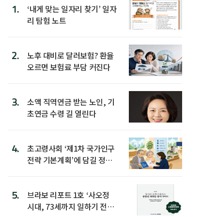
1.
‘내게 맞는 일자리 찾기’ 일자
리 탐험 노트
2.
노후 대비로 달러보험? 환율
오르면 보험료 부담 커진다
3.
소액 직역연금 받는 노인, 기
초연금 수령 길 열린다
4.
초고령사회 ‘제1차 국가인구
전략 기본계획’에 담길 정책
은
5.
브라보 리포트 1호 ‘사오정
시대, 73세까지 일하기 전략’