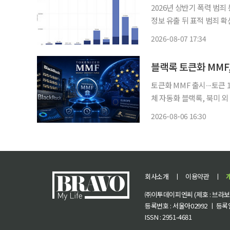
2026년 상반기 폭력 범
정보 유출 뒤 표적 범죄 확
지인 겨냥한 납치·협박도 늘어
2026-08-07 17:34
를 노린 범죄가 해킹과 사
블랙록 토큰화 MMF
토큰화 MMF 출시∙∙∙토큰
체 자동화 블랙록, 북미 외 첫
THEA, 비들 등 유럽 내 출시 ‘속
2026-08-06 16:30
유럽까지 스테이블코인 
회사소개
ㅣ
이용약관
ㅣ
㈜이투데이피엔씨 (제호 : 브라보 마
등록번호 : 서울아02992 ㅣ 등록일자
ISSN : 2951-4681