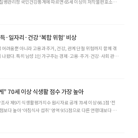
제 질병관리청 국민건강통계에 따르면 65세 이상의 저작불편호소율
2024년 26.6%로 10년 새 크게 낮아졌다. 이는 치과 접근성이 좋아지고
험 적용 확대된 결과로 볼 수 있다
소득·일자리·건강 ‘복합 위험’ 비상
 어려움뿐 아니라 고용과 주거, 건강, 관계 단절 위험까지 함께 겪
 나왔다. 특히 남성 1인 가구주는 경제·고용·주거·건강·사회 관계
모두에서 다인 가구주보다 높은 사회적 배제 위험을 보였다. 4일 한
는 학술지 ‘보건사회연구’에 게재된 논문 ‘중
” 70세 이상 식생활 점수 가장 높아
 식생활평가지수 원시자료 공개 70세 이상 66.1점 ‘전
9.51점으로 다른 연령대보다 월
 연령대보다 월등히 높은 점