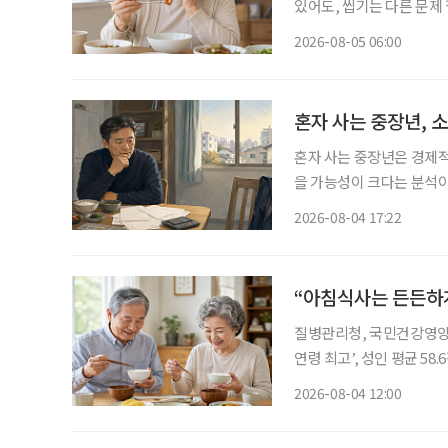
있어도, 씹기는 다른 문
은 2015년 43.3%에서 
2026-08-05 06:00
임플란트나 틀니에 대한 보
혼자 사는 중장년, 
혼자 사는 중장년은 경제적
을 가능성이 크다는 분석이
망 등 분석 대상 5개 영역 
2026-08-04 17:22
국보건사회연구원이 발간하
“아침식사는 든든하게
질병관리청, 국민건강영양조사 제9기
연령 최고’, 성인 평균 58.6점보다 높아 ‘아침식사 섭취’ 영역 
등히 높아 70세 이상 고령층의 식생활이 전 연령대 가운데 가장 양호한 것으로 나타났다. ‘아
2026-08-04 12:00
침식사 섭취’ 점수가 다른