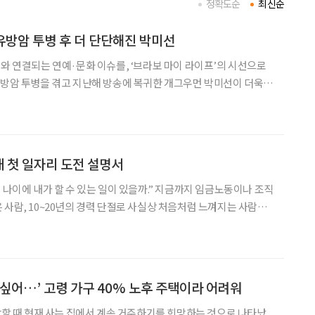
정확도순
최신순
 유방암 투병 후 더 단단해진 박미선
어와 연결되는 연예·문화 이슈를, ‘브라보 마이 라이프’의 시선으로
공감과 응원을 받고 있다. 그러나 최근 개그맨 김영철의 유튜브 채
동을 그만하라는 악성 댓글을 받았다고 고백해 눈
애 첫 일자리 도전 설명서
 나이에 내가 할 수 있는 일이 있을까.” 지금까지 임금노동이나 조직
 사람, 10~20년의 경력 단절로 사실상 처음처럼 느껴지는 사람은
 정보를 찾고 이력서를 쓰는 일부터 출퇴근, 업무 지시, 동료 관계까
한 것은 ‘용기를 내라’는 말보다 부담을 낮춘
 싶어…’ 고령 가구 40% 노후 주택이라 어려워
건강할 때 현재 사는 집에서 계속 거주하기를 희망하는 것으로 나타났