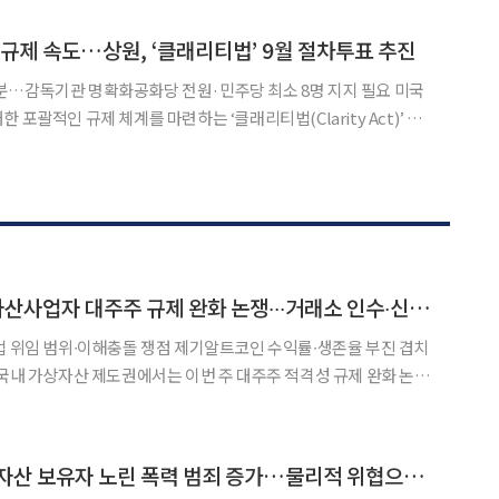
만 일산은 동·서구 모두 마이너스를 기록했다. 재건축 사업성
 규제 속도…상원, ‘클래리티법’ 9월 절차투표 추진
분…감독기관 명확화공화당 전원·민주당 최소 8명 지지 필요 미국
 포괄적인 규제 체계를 마련하는 ‘클래리티법(Clarity Act)’ 처
법안이 의회를 통과하면 도널드 트럼프 미국 대통령과 가상자산 업계
에 커다란 정책적 승리가 될 전망이다. 8일(현지시간) 로이터통신에 따르면 공화당
[크립토 이슈] 가상자산사업자 대주주 규제 완화 논쟁∙∙∙거래소 인수∙신규 진입 심사 변수 부상
법 위임 범위∙이해충돌 쟁점 제기알트코인 수익률∙생존율 부진 겹치
다. 금융당국이 강화해 온 가상자산사업자 대주주 심사 기준을 시행
수 있는지를 두고 법적 근거와 이해충돌 문제가 함께 제기되면서
체이널리시스 “가상자산 보유자 노린 폭력 범죄 증가…물리적 위협으로 확산”