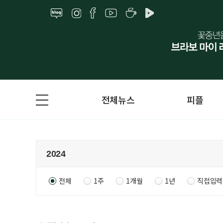
전체뉴스
피플
전체
1주
1개월
1년
직접입력