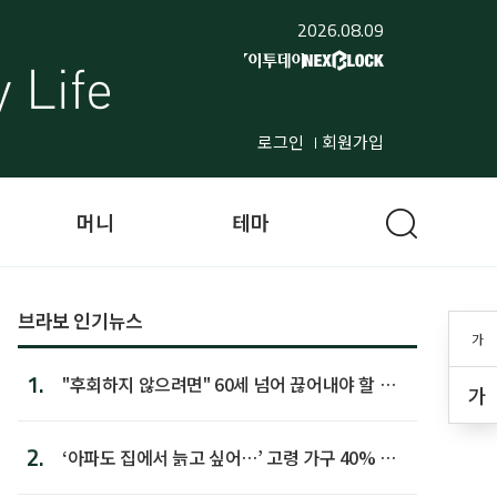
2026.08.09
로그인
회원가입
머니
테마
브라보 인기뉴스
가
1.
"후회하지 않으려면" 60세 넘어 끊어내야 할 사
가
람 1위
2.
‘아파도 집에서 늙고 싶어…’ 고령 가구 40% 노
후 주택이라 어...