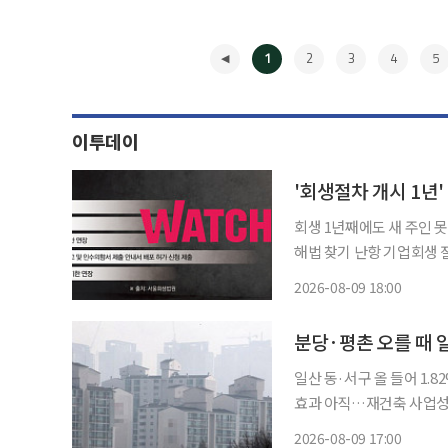
1
2
3
4
5
이투데이
'회생절차 개시 1년
회생 1년째에도 새 주인 
해법 찾기 난항 기업회생 절차를 밟고 있는 온라인동영상서비스(OTT) 왓챠가 회생계획안 제
출 기한을 또다시 연장했다
2026-08-09 18:00
◀
분당·평촌 오를 때 
일산 동·서구 올 들어 1
효과 아직…재건축 사업성 발목 수도권 1기 신도시가 위치한 지역의 아파트
상승한 가운데 일산만 하락
2026-08-09 17:00