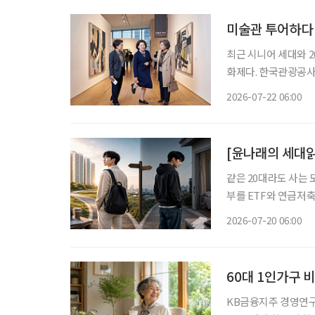
미술관 투어하다 
최근 시니어 세대와 
화제다. 한국관광공사
관람, 미술관 방문 등
2026-07-22 06:00
는 자연경관 공원이나
[윤나래의 세대읽
같은 20대라도 사는 
부를 ETF와 연금저축
쪽은 월세와 생활비를 
2026-07-20 06:00
이 없다. SNS에서
60대 1인가구 비
KB금융지주 경영연구소 ‘1인가구 보고서’