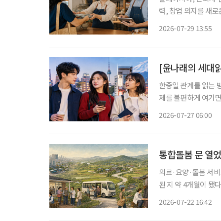
력, 창업 의지를 새
오르고 있는 가운데 
2026-07-29 13:55
액금융 제도를 도입했
[윤나래의 세대읽
한중일 관계를 읽는 방
제를 불편하게 여기면
음식과 왕홍체험을 소
2026-07-27 06:00
지 않는다. 여행지, 
통합돌봄 문 열
의료·요양·돌봄 서비
된 지 약 4개월이 
계하는 것만으로 돌봄
2026-07-22 16:42