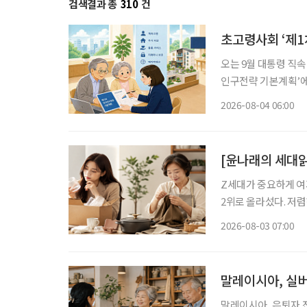
검색결과 총
310
건
초고령사회 ‘제1
오는 9월 대통령 직
인구전략 기본계획’에 관심이 모이고 있다. 
에 초점을 맞췄던 기
2026-08-04 06:00
사회, 생산가능인구 감
[윤나래의 세대읽
Z세대가 중요하게 여기
2위로 올라섰다. 저
싸게 샀다가 품질에 
2026-08-03 07:00
으로 계산하기 시작했다
말레이시아, 실버
말레이시아, 은퇴자 전용 소액