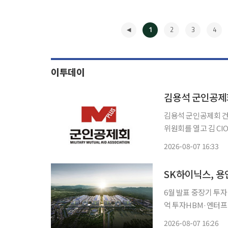
1
2
3
4
이투데이
김용석 군인공제회
김용석 군인공제회 건설투자부문이사
위원회를 열고 김 C
확정했다고 7일 밝혔다. 군인공제회법과 정관상 이사의 임기는 한 차례 연임할 수 
2026-08-07 16:33
연임안은 국방부와 각
◀
SK하이닉스, 용
6월 발표 중장기 투자 
억 투자HBM·엔터프라이
스가 인공지능(AI) 
2026-08-07 16:26