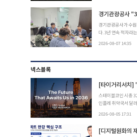
억원을 투입해 신규 
경기관광공사가 수원시
다. 3년 연속 적자라
일 이투데이 취재를 
2026-08-07 14:35
안 간담회에서 수원시
넥스블록
스테이블코인 시총 32
인플레 취약국서 달러
산거래·체인 통합·AI 에이
2026-08-05 17:31
발간한 ‘2036년, 