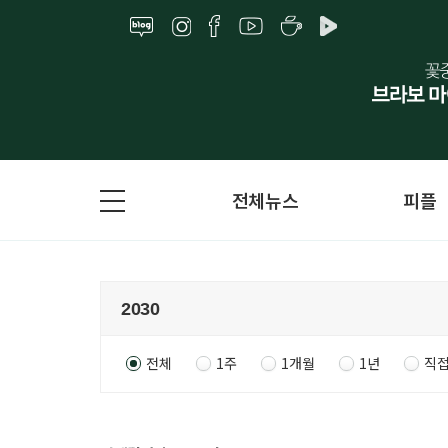
전체뉴스
피플
전체
1주
1개월
1년
직