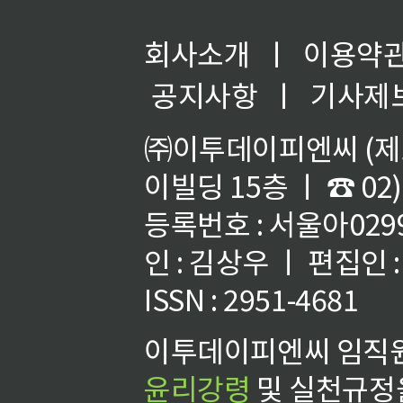
회사소개
ㅣ
이용약
공지사항
ㅣ
기사제
㈜이투데이피엔씨 (제호
이빌딩 15층 ㅣ ☎ 02)
등록번호 : 서울아02992
인 : 김상우 ㅣ 편집인
ISSN : 2951-4681
이투데이피엔씨 임직원
윤리강령
및 실천규정을