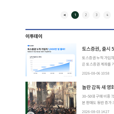
1
2
3
4
이투데이
토스증권, 출시 5
토스증권 누적 가입자 
은 토스증권 계좌를 가지고 있다는 의미다. 6일
레이딩시스템(MTS)을 
2026-08-06 10:58
월 만에 1000만 명을
◀
30~50대 구매 비중
본 판매도 동반 증가 크리스토퍼 놀란 감독의 새 영화 '오디세이' 개봉을 앞두고 원작과 그리
스 신화를 다룬 도서 
2026-08-03 14:27