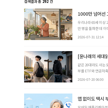
검색결과 총
292
건
1000만 넘어선 
우리나라 65세 이상 
만 명을 돌파한 데 이
만 사는 가구도 20%에 육박했다. 특히 고령자 1인 가구는 5년
2026-07-31 12:14
를 넘어섰다. 여성 1
[윤나래의 세대읽
같은 20대라도 사는 
부를 ETF와 연금저축
쪽은 월세와 생활비를 
2026-07-20 06:00
이 없다. SNS에서
앱 없이도 택시 부
모바일 애플리케이션(이