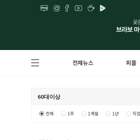
전체뉴스
피플
전체
1주
1개월
1년
직