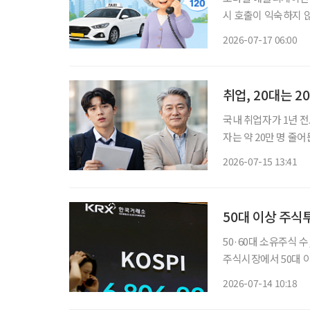
시 호출이 익숙하지 
를 기다릴 수밖에 없다
2026-07-17 06:00
취업, 20대는 2
국내 취업자가 1년 전
자는 약 20만 명 줄
실업률도 악화했고, 
2026-07-15 13:41
국가데이터처가 15일 
50대 이상 주식
50·60대 소유주식 수
주식시장에서 50대 
을 해지하거나 펀드를
2026-07-14 10:18
변동성이 커지면서 은