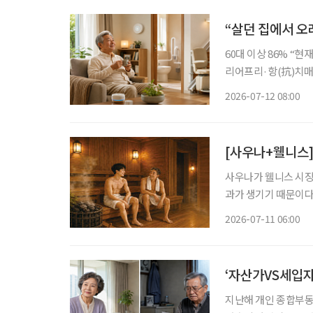
“살던 집에서 오래
60대 이상 86% “현
리어프리·항(抗)치매 설계까지 살던 곳에서 안전하고 편안하게
AI 기술이 주목받고 
2026-07-12 08:00
는 집이나 동네에서 
[사우나+웰니스]
사우나가 웰니스 시장
과가 생기기 때문이다
땀이 난다. 몸은 체온
2026-07-11 06:00
돌아간다. 이를 반복하
‘자산가VS세입자
지난해 개인 종합부동