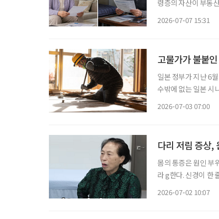
령층의 자산이 부동산
보유세가 아니라 월세
2026-07-07 15:31
고물가가 불붙인 
일본 정부가 지난 6
수밖에 없는 일본 시니어들의 팍팍
본의 고령화율은 29.4%
2026-07-03 07:00
고령자 중심' 구조가
다리 저림 증상,
몸의 통증은 원인 부위
라 g한다. 신경이 한
부위에서 통증이 발현되기도 하는 것이다. 최근
2026-07-02 10:07
‘전원주인공’을 통해 