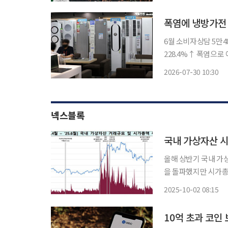
졌고, 7월에는 지난해
폭염에 냉방가전
6월 소비자상담 5만4
228.4%↑ 폭염으로 에어컨과 선풍기 등 냉방가전 수요가 늘면서 관련 소비자상담도 두 배 이
상 증가한 것으로 나
2026-07-30 10:30
랐다. 한국소비자
넥스블록
국내 가상자산 시
올해 상반기 국내 가
을 돌파했지만 시가총액과
(FIU)과 금융감독
2025-10-02 08:15
은 6월 말 기준 95조1
10억 초과 코인