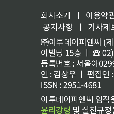
회사소개
ㅣ
이용약
공지사항
ㅣ
기사제
㈜이투데이피엔씨 (제호
이빌딩 15층 ㅣ ☎ 02)
등록번호 : 서울아02992
인 : 김상우 ㅣ 편집인
ISSN : 2951-4681
이투데이피엔씨 임직원
윤리강령
및 실천규정을