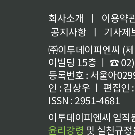
회사소개
ㅣ
이용약
공지사항
ㅣ
기사제
㈜이투데이피엔씨 (제호
이빌딩 15층 ㅣ ☎ 02)
등록번호 : 서울아02992
인 : 김상우 ㅣ 편집인
ISSN : 2951-4681
이투데이피엔씨 임직원
윤리강령
및 실천규정을