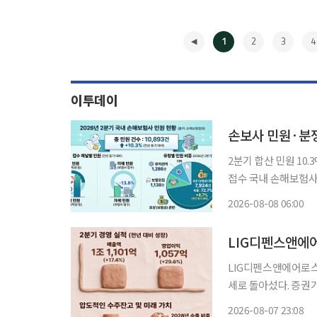
1
2
3
4
이투데이
손보사 민원·분
2분기 합산 민원 1
접수 국내 손해보험사들의 민원과 분쟁조정 건수가 증가세를 유지한 가운데 보험금 지급을
둘러싼 갈등이 여전히
2026-08-08 06:00
의 손해보험협회 이관
◀
으
LIG디펜스앤에어로스
세로 돌아섰다. 증권
효과와 계절적 영향이
2026-08-07 23:08