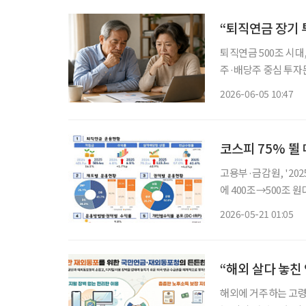
“퇴직연금 장기 
퇴직연금 500조 시대,
주·배당주 중심 투자
성 국내 퇴직연금이 예금 중심에서 투자 중심으로 이동하면서 대형 우량주와 주주환원 기업
2026-06-05 10:47
이 수혜를 볼 수 있다
코스피 75% 뛸
고용부·금감원, '202
에 400조→500조 원대
년 한 해 코스피가 7
2026-05-21 01:05
직연금 규모는 해가 
“해외 살다 놓친
해외에 거주하는 고령