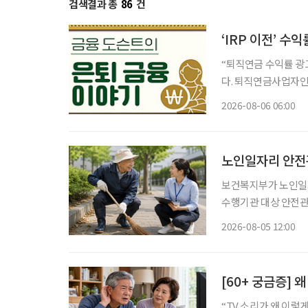
검색결과 총
86
건
‘IRP 이전’ 수
“퇴직연금 수익률 광고가 많이 
다. 퇴직연금사업자인
드), 비대면 가입 혜
2026-08-06 06:00
건 옮기는 것만이 정
노인일자리 안전관
보건복지부가 노인일
수행기관 대상 안전
폭 강화한다. 보건복지부는 5일 노인일자리 참여자가 더욱 안전한 환경에서 활동할 수 있도록
2026-08-05 12:00
안전전담인력 613명
[60+ 궁금증] 
“TV 소리가 왜 이렇게 작지?” 가족은 시끄럽다며 볼륨을 줄이는데,