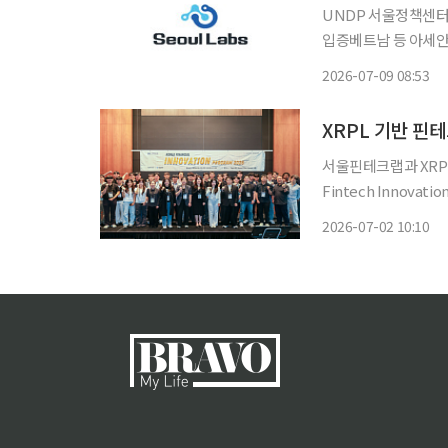
UNDP 서울정책센터
입증베트남 등 아세안 인접국 확산 추진 블록체인
임팩트프러너’(Globa
2026-07-09 08:53
XRPL 기반 핀테
서울핀테크랩과 XRPL
Fintech Innovati
랩과 XRPL Korea
2026-07-02 10:10
일 밝혔다. KFIP는 한