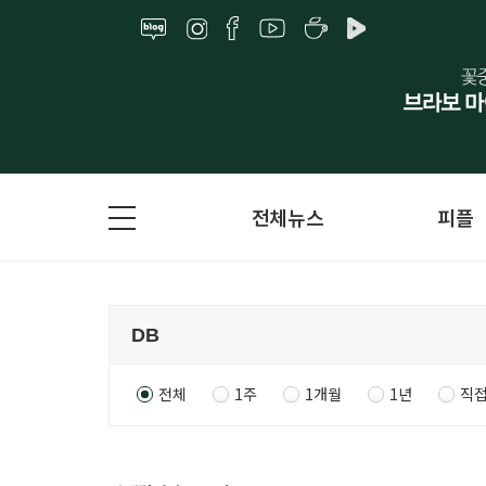
전체뉴스
피플
전체
1주
1개월
1년
직