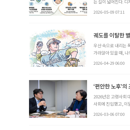
는 길이 넓어진다. 
도 줄어들 전망이다. 국민연금공단과 재외동포청은 8일 재외동포서비스지원센터에서 ‘재외
2026-05-09 07:11
동포 권익향상 및 노
궤도를 이탈한 별
우산 속으로 내리는 폭포, 침묵하는 신들의
가라앉아 있을 때, 나
은 납덩이를 매단 듯 무겁
2026-04-29 06:00
스치는 것은 어제 미처
‘편안한 노후’의
2026년은 고령사회
사회에 진입했고, 이
을 맞이하기 때문입니다
2026-03-06 07:00
거 등 사회 시스템 