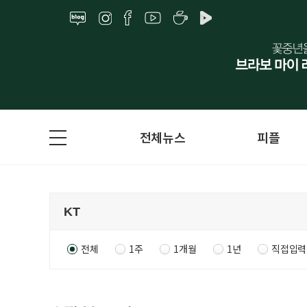
전체뉴스
피플
전체
1주
1개월
1년
직접입력