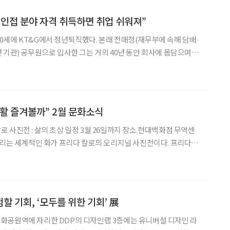
인접 분야 자격 취득하면 취업 쉬워져”
년 60세에 KT&G에서 정년퇴직했다. 본래 전매청(재무부에 속해 담배·
 기관) 공무원으로 입사한 그는 거의 40년 동안 회사에 몸담으며
영업 업무 등을 맡아서 했다. 김병준 씨는 은퇴 후 기술을
이 아는 편인데 실무적인 지식은 부족
활 즐겨볼까” 2월 문화소식
불리는 세계적인 화가 프리다 칼로의 오리지널 사진전이다. 프리다 칼
 순간까지 담은 20여 사진작가의 147점의 작품과 미디어아트로 재
. 그동안 작품으로만 보았던
할 기회, ‘모두를 위한 기회’ 展
화공원역에 자리한 DDP의 디자인랩 3층에는 유니버설 디자인 라