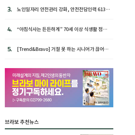
3.
노인일자리 안전관리 강화, 안전전담인력 613명
첫 배치
4.
“아침식사는 든든하게” 70세 이상 식생활 점수
가장 높아
5.
[Trend&Bravo] 거절 못 하는 시니어가 끊어야
할 행동 5
브라보 추천뉴스