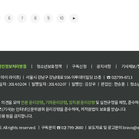
6
7
8
9
10
개인정보처리방침
ㅣ
청소년보호정책
ㅣ
구독신청
ㅣ
공지사항
ㅣ
기사제보/
이 라이프) ㅣ 서울시 강남구 강남대로 556 이투데이빌딩 15층 ㅣ ☎ 02)799-6713
 : 2014.02.04 ㅣ 발행일자 : 2014.02.07 ㅣ 발행인 : 김상우 ㅣ 편집인 : 한승훈 ㅣ
▶
 의견을 모아
언론 윤리강령
,
기자윤리강령
,
임직원 윤리강령
및 실천규정을 제정, 준수하
츠(기사)는 인터넷신문위원회 윤리강령을 준수하며, 저작권법의 보호를 받습니다.
 이용 등을 금지합니다.
씨
. All rights reserved. ㅣ 구독문의 ☎ 02) 799-2680 ㅣ 보도자료 및 광고문의 bravo@et