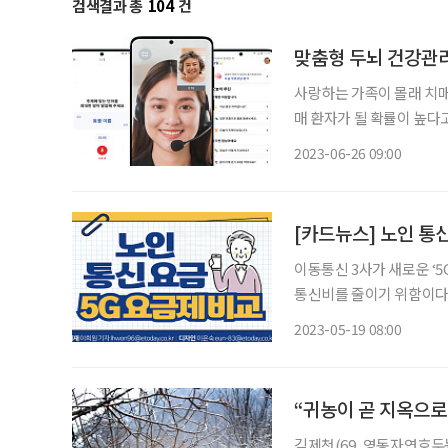
검색결과 총
104
건
맞춤형 두뇌 건강관리
사랑하는 가족이 몰래 치매
매 환자가 될 확률이 높다
는 사람들에게 맞춤형 두뇌 건강관리 방법을
2023-06-26 09:00
죠?” 대한치매학회가 실시
[카드뉴스] 노인 통신
이동통신 3사가 새로운 ‘
통신비를 줄이기 위함이다. 3사의 시니어 5G 요금제를 가입 가능한 나이에 따라 정리했
SKT ㆍ 1인 1회선 가입 제한 ㆍ 선택약정할인(요금의 25%), 기초연금수급자 복지 감면 외에
2023-05-19 08:00
도 통신사 결합할인
“귀농이 곧 지옥으로
김제천(69, 영동자연호두