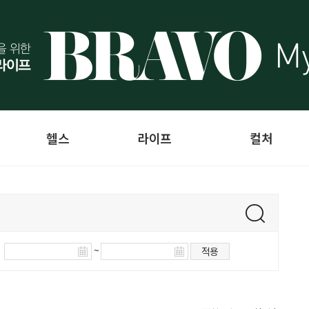
헬스
라이프
컬처
~
적용