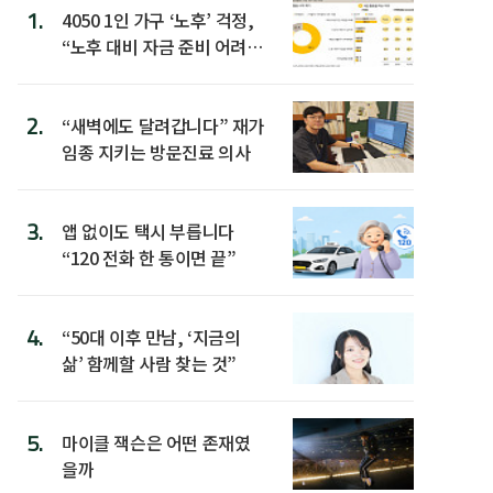
1.
4050 1인 가구 ‘노후’ 걱정,
“노후 대비 자금 준비 어려
워”
2.
“새벽에도 달려갑니다” 재가
임종 지키는 방문진료 의사
3.
앱 없이도 택시 부릅니다
“120 전화 한 통이면 끝”
4.
“50대 이후 만남, ‘지금의
삶’ 함께할 사람 찾는 것”
5.
마이클 잭슨은 어떤 존재였
을까