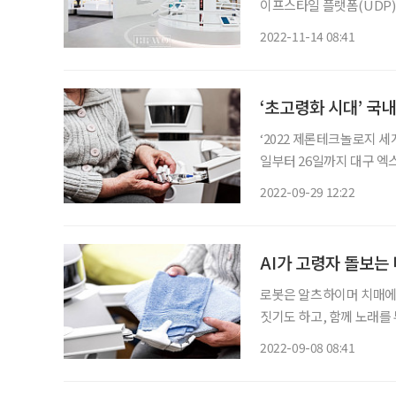
이프스타일 플랫폼(UDP)
회’를 주제로 미래의 다양
2022-11-14 08:41
직접 
‘초고령화 시대’ 국
‘2022 제론테크놀로지 세계
일부터 26일까지 대구 엑
제론테크놀로지’를 선정해 
2022-09-29 12:22
대 제론테크놀로지는 100개
AI가 고령자 돌보는 
로봇은 알츠하이머 치매에 
짓기도 하고, 함께 노래를
든 로봇 ‘스필리킨’ 덕분
2022-09-08 08:41