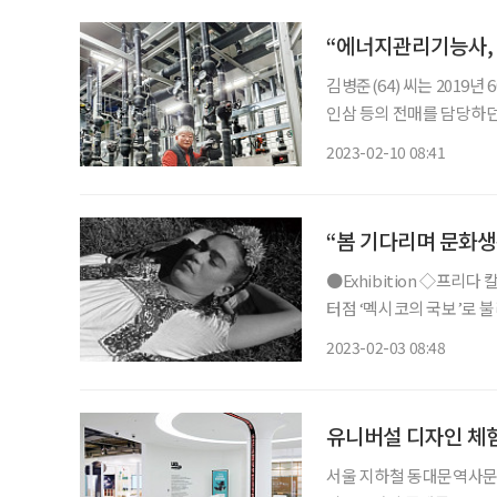
“에너지관리기능사, 
김병준(64) 씨는 2019
인삼 등의 전매를 담당하던
열심히 일했다. 시설관리, 생산관리, 
2023-02-10 08:41
갖고 싶었다. “이론은 많
“봄 기다리며 문화생
●Exhibition ◇프리다 칼로 사진전 : 삶의 초상 일정 3월 26일까지 장소 현대백화점 무역센
터점 ‘멕시코의 국보’로 
로의 어린 시절부터 마지막
2023-02-03 08:48
해석한 작품들이 전시된다
유니버설 디자인 체험
서울 지하철 동대문역사문