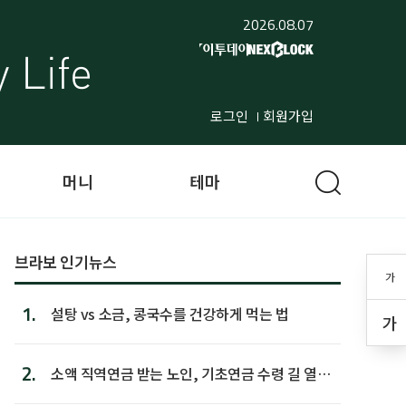
2026.08.07
로그인
회원가입
머니
테마
브라보 인기뉴스
가
1.
설탕 vs 소금, 콩국수를 건강하게 먹는 법
가
2.
소액 직역연금 받는 노인, 기초연금 수령 길 열린
다