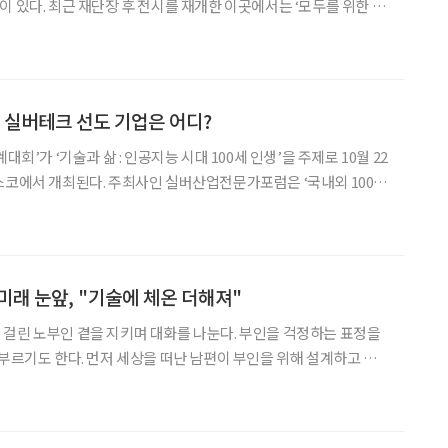
이 있다. 최근 재단장 후 전시를 재개한 이곳에서는 ‘모두를 위한 기
한 디자인 제품을 전시 중이다. 이제 삶을 바꿔줄 디자인 제품들을
체험해볼 차례다. 이곳은 ‘디자인 쇼룸, UD 홈’과 ‘디자인 쇼룸, UD
내 실버테크 선도 기업은 어디?
대회’가 ‘기술과 삶 : 인공지능 시대 100세 인생’을 주제로 10월 22
스코에서 개최된다. 주최사인 실버산업전문가포럼은 ‘국내외 100대
제론테크놀로지존(GT존)에서 전시 및 쇼케이스를 운영한다. 100
의 제품·서비스, 100명의 전문가, 1
미래 눈앞, "기술에 체온 더해져"
걸린 노부인 곁을 지키며 대화를 나눈다. 부인을 걱정하는 표정을
 부르기도 한다. 먼저 세상을 떠난 남편이 부인을 위해 설계하고 만
에 노부인은 옛 추억을 되새기고, 의지하다 사랑에 빠진다. 그렇게 로
봇은 부인의 배려심 깊은 간병인이자 대화가 잘 통하는 동반자가 된다. 이는 20