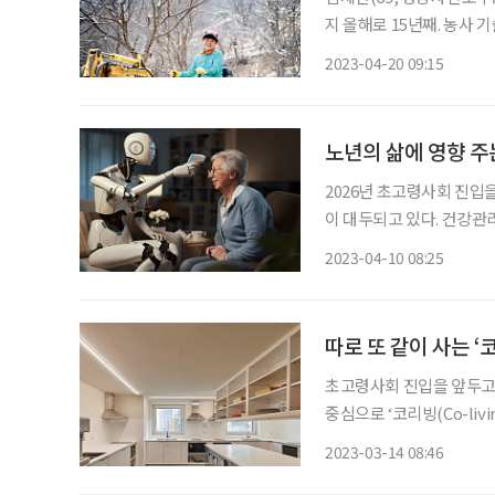
지 올해로 15년째. 농사 
경력이다. 그런데 얄궂게도
2023-04-20 09:15
부지런히 뛰었지만 손에 들
노년의 삶에 영향 주
2026년 초고령사회 진입
이 대두되고 있다. 건강관리
인의 신체적·정서적 문제 
2023-04-10 08:25
세히 알아보자
따로 또 같이 사는 ‘
초고령사회 진입을 앞두고 
중심으로 ‘코리빙(Co-living) 하우스’가
면서 침실과 같이 개인적인
2023-03-14 08:46
서 공간을 나눠 쓰는 셰어