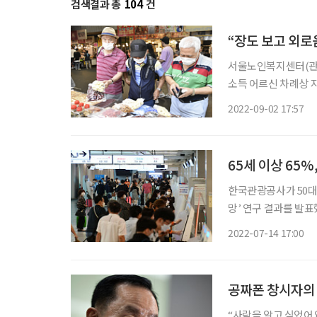
검색결과 총
104
건
“장도 보고 외로
서울노인복지센터(관장 
소득 어르신 차례상 지원 프로그램을 진행
지원하고, 함께 장을
2022-09-02 17:57
기획됐다. 지역사회 
65세 이상 65%
한국관광공사가 50대부
망’ 연구 결과를 발표
내 여행 산업을 활성화하기 위함이다. 관광공사는 50
2022-07-14 17:00
2019~2021년 B
공짜폰 창시자의 
“사람을 알고 싶었어