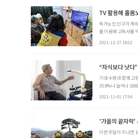
TV 활용해 홀몸
독거노인 인구가 계속
를 이용해 고독사를 
하고 있는 ‘고독사 ZERO 프로젝트’다. 파평면은 3
2021-12-27 18:02
다. 이에 파평면 경
“자식보다 낫다” 
기대 수명과 함께 고령
35.8%나 늘어나 1
돌봄 인력을 보조할 노
2021-11-01 17:54
산하 한국로봇산업진흥원
'가을의 끝자락'
이번 주말이 지나면 1