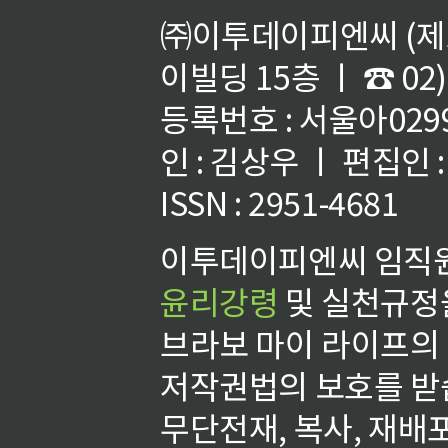
㈜이투데이피엔씨 (제호
이빌딩 15층 ㅣ ☎ 02)
등록번호 : 서울아02992
인 : 김상우 ㅣ 편집인
ISSN : 2951-4681
이투데이피엔씨 임직원
윤리강령
및 실천규정을
브라보 마이 라이프의
저작권법의 보호를 받
무단전재, 복사, 재배포