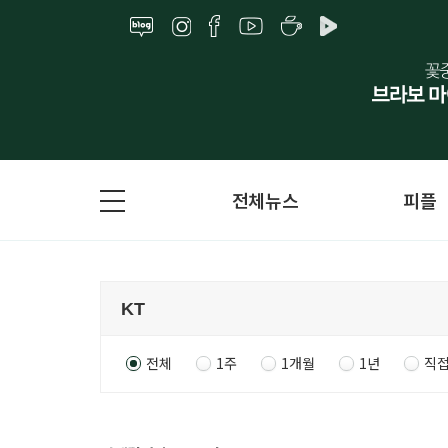
전체뉴스
피플
전체
1주
1개월
1년
직